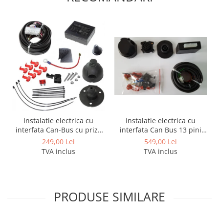
Instalatie electrica cu
Instalatie electrica cu
interfata Can Bus 13 pini
interfata Can-Bus cu priza
activi
de 7 pini
549,00 Lei
249,00 Lei
TVA inclus
TVA inclus
PRODUSE SIMILARE