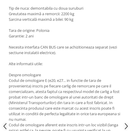
Scut motor Smart
Carlige Mitsubishi
Tip de nuca: demontabila cu doua suruburi
Greutatea maximă a remorcii: 2200 kg
Scut motor SsangYong
Carlige Nissan
Sarcina verticală maximă a bilei: 90 kg
Scut motor Subaru
Carlige Omoda
Tara de origine: Polonia
Scut motor Suzuki
Carlige Opel
Garantie: 2 ani
Scut motor Tesla
Carlige Peugeot
Necesita interfata CAN BUS care se achizitioneaza separat (vezi
Scut motor Toyota
Carlige Plymouth
sectiune instalatii electrice).
Scut motor Volvo
Carlige Polestar
Alte informatii utile:
Scut motor Volvo C40
Carlige Porsche
Despre omologare
Scut motor Volvo V90
Carlige Renault
Codul de omologare E (e20, e27... in functie de tara de
Scut motor Volvo XC40
provenienta) inscris pe fiecare carlig de remorcare pe care il
Carlige Seat
comercializam, atesta faptul ca respectivul model de carlig a fost
Scut motor Vw
probat intr-un banc de omologare al unei autoritati de drept
Carlige Skoda
(Ministerul Transporturilor) din tara in care a fost fabricat. In
Carlige SsangYong
consecinta produsul care este marcat cu acest inscris poate fi
utilizat in conditii de perfecta legalitate in orice tara europeana si
Carlige Subaru
nu numai.
Codul de omologare aferent este inscris intr-un loc vizibil (langa
Carlige Suzuki
priza) astfel ca, la nevoie, poate fi cu usurinta verificat la un