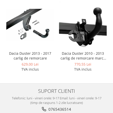
Dacia Duster 2013 - 2017
Dacia Duster 2010 - 2013
carlig de remorcare
carlig de remorcare marca
Autohak
629,00 Lei
770,55 Lei
TVA inclus
TVA inclus
SUPORT CLIENTI
Telefonic: luni - vineri orele: 9-17 Email: luni - vineri orele: 9-17
(timp de raspuns 1-2 zile lucratoare)
0765436514