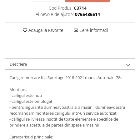
Carlige Jaecoo 7
Scut motor MAN
Covorase auto Toyota
Cod Produs:
C3714
Carlige Jaecoo E5
Covorase auto Volvo
Scut motor Maxus
Ai nevoie de ajutor?
0765436514
Carlige Jeep
Covorase auto Vw
Scut motor Mazda
Carlige Kia
Adauga la Favorite
Cere informatii
Scut motor Mercedes
Carlige Kia EV4
Scut motor MG
Carlige Kia EV5
Scut motor Mini
Carlige Kia PV5
Scut motor Mitsubishi
Carlige Lada
Descriere
Scut motor Nissan
Carlige Lancia
Carlig remorcare Kia Sportage 2018-2021 marca Autohak t78s
Scut motor Opel
Carlige Land Rover
Scut motor Peugeot
Mentiuni:
Carlige Lexus
- carligul este nou
Scut motor Porsche
Carlige MAN
- carligul este omologat
- pentru siguranta dumneavoastra si a masinii dumneavoastra
Scut motor Renault
Carlige Mazda
recomandam montarea carligului intr-un service autorizat
Scut motor SAAB
Carlige Mercedes
- carligul se livreaza insotit de toate elementele specifice de
prindere a acestuia de partea din spate a masinii
Scut motor Seat
Carlige MG
Caracteristici principale:
Scut motor Skoda
Carlige Mini