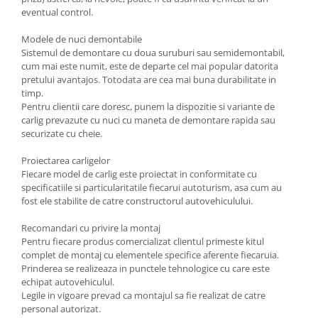
Carlige Tesla
eventual control.
Carlige Toyota
Modele de nuci demontabile
Carlige Volkswagen
Sistemul de demontare cu doua suruburi sau semidemontabil,
cum mai este numit, este de departe cel mai popular datorita
Carlige Volvo
pretului avantajos. Totodata are cea mai buna durabilitate in
timp.
Carlige Xpeng
Pentru clientii care doresc, punem la dispozitie si variante de
Carlige Xpeng G6
carlig prevazute cu nuci cu maneta de demontare rapida sau
securizate cu cheie.
Carlige Xpeng G9
Proiectarea carligelor
Fiecare model de carlig este proiectat in conformitate cu
specificatiile si particularitatile fiecarui autoturism, asa cum au
fost ele stabilite de catre constructorul autovehiculului.
Recomandari cu privire la montaj
Pentru fiecare produs comercializat clientul primeste kitul
complet de montaj cu elementele specifice aferente fiecaruia.
Prinderea se realizeaza in punctele tehnologice cu care este
echipat autovehiculul.
Legile in vigoare prevad ca montajul sa fie realizat de catre
personal autorizat.