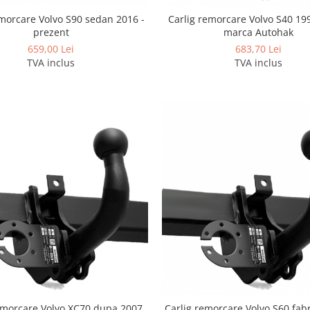
care Volvo S90 sedan 2016 -
Carlig remorcare Volvo S40 19
prezent
marca Autohak
659,00 Lei
683,70 Lei
TVA inclus
TVA inclus
emorcare Volvo XC70 dupa 2007
Carlig remorcare Volvo S60 fabr