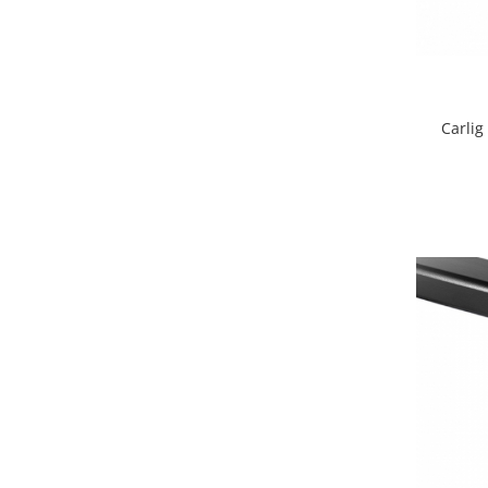
Carlige Lancia
Carlige Land Rover
Carlige Lexus
Carlige MAN
Carlig
Carlige Mazda
Carlige Mercedes
Carlige MG
Carlige Mini
Carlige Mitsubishi
Carlige Nissan
Carlige Omoda
Carlige Opel
Carlige Peugeot
Carlige Plymouth