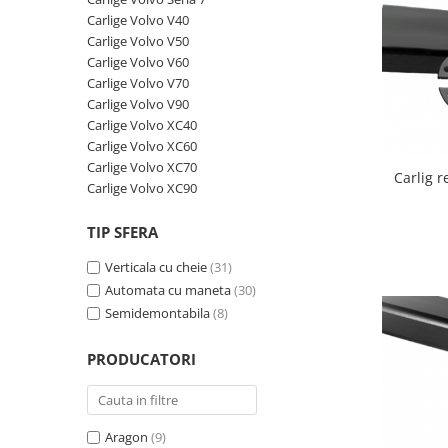
Carlige BYD
Carlige Volvo V40
Carlige Volvo V50
Carlige Cadillac
Carlige Volvo V60
Carlige Chery
Carlige Volvo V70
Carlige Chevrolet
Carlige Volvo V90
Carlige Volvo XC40
Carlige Chrysler
Carlige Volvo XC60
Carlige Citroen
Carlige Volvo XC70
Carlig 
Carlige Volvo XC90
Carlige Dacia
Carlige Daewoo
TIP SFERA
Carlige Dodge
Verticala cu cheie
(31)
Carlige Dongfeng
Automata cu maneta
(30)
Semidemontabila
(8)
Carlige DR
Carlige DS
PRODUCATORI
Carlige Ebro
Carlige Fiat
Aragon
(9)
Carlige Ford