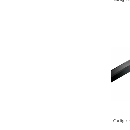
Covorase auto Vw
Cutii portbagaj
Cutii portbagaj pt. bare
transversale
Echipamente
Generatoare curent portabile
Genti si rucsacuri
Accesorii genti-rucsacuri
Genti de umar
Genti laptop
Genti schi si snowboard
Genti voiaj
Grilaje portbagaj auto
Huse scaune auto
Instalatii electrice
Carlig r
Instalatii simple