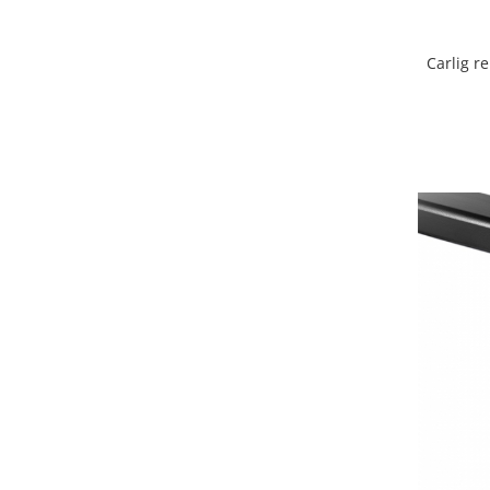
Covorase si tavite
Covorase auto
Carlig r
Covorase auto Alfa Romeo
Covorase auto Audi
Covorase auto Bmw
Covorase auto Chevrolet
Covorase auto Citroen
Covorase auto Dacia
Covorase auto Fiat
Covorase auto Ford
Covorase auto Honda
Covorase auto Hyundai
Covorase auto Isuzu
Covorase auto Iveco
Covorase auto Jeep
Covorase auto Kia
Covorase auto Land Rover