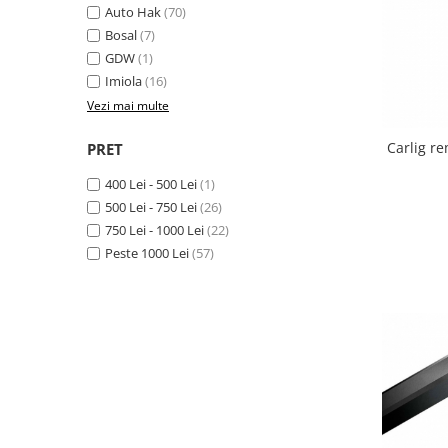
Auto Hak
(70)
Carlige Honda
Bosal
(7)
GDW
(1)
Carlige Hyundai
Imiola
(16)
Carlige Infiniti
Vezi mai multe
Carlige Isuzu
Carlig r
PRET
Carlige Iveco
Carlige Jaecoo
400 Lei - 500 Lei
(1)
500 Lei - 750 Lei
(26)
Carlige Jaecoo 5
750 Lei - 1000 Lei
(22)
Carlige Jaecoo 7
Peste 1000 Lei
(57)
Carlige Jaecoo E5
Carlige Jeep
Carlige Kia
Carlige Kia EV4
Carlige Kia EV5
Carlige Kia PV5
Carlige Lada