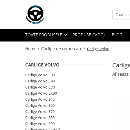
Toate Produsele
Accesorii carlige de remorcare
TOATE PRODUSELE
PRODUSE CADOU
BLOG
Accesorii cutii portbagaj
Accesorii remorci
Home /
Carlige de remorcare /
Carlige Volvo
Amortizoare osie remorci
Cabluri de frana remorci
Carlig
CARLIGE VOLVO
Cuple remorci
Afiseaza:
Carlige Volvo C30
Saboti frana remorci
Carlige Volvo C40
Carlige Volvo C70
Carlige de remorcare
Carlige Volvo EX30
Carlige Alfa Romeo
Carlige Volvo S40
Carlige Volvo S60
Carlige Alpine
Carlige Volvo S70
Carlige Audi
Carlige Volvo S80
Carlige Volvo S90
Carlige Bmw
Carlige Volvo Seria 7