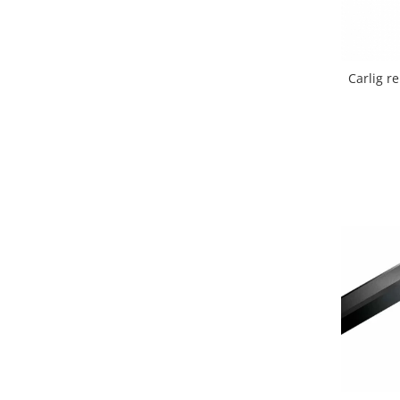
Carlige Polestar
Carlige Porsche
Carlige Renault
Carlig r
Carlige Seat
Carlige Skoda
Carlige SsangYong
Carlige Subaru
Carlige Suzuki
Carlige Tesla
Carlige Toyota
Carlige Volkswagen
Carlige Volvo
Carlige Xpeng
Carlige Xpeng G6
Carlige Xpeng G9