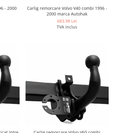
96 - 2000
Carlig remorcare Volvo V40 combi 1996 -
2000 marca Autohak
683,98 Lei
TVA inclus
icat intre
Carlig remorcare Volvo V60 combi