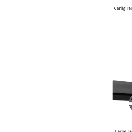
Covorase auto Lexus
Carlig remor
Covorase auto Mazda
Covorase auto Mercedes
Covorase auto Mini
Covorase auto Mitsubishi
Covorase auto Nissan
Covorase auto Opel
Covorase auto Peugeot
Covorase auto Porsche
Covorase auto Renault
Covorase auto Saab
Covorase auto Seat
Covorase auto Skoda
Covorase auto Subaru
Covorase auto Suzuki
Covorase auto Toyota
Covorase auto Volvo
Carlig r