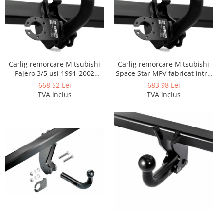
Carlige Lancia
Carlige Land Rover
Carlige Lexus
Carlige MAN
Carlig remorcare Mitsubishi
Carlig remorcare Mitsubishi
Carlige Mazda
Pajero 3/5 usi 1991-2002
Space Star MPV fabricat intre
marca Autohak
1998 - 2005 marca Autohak
Carlige Mercedes
668,52 Lei
683,98 Lei
TVA inclus
TVA inclus
Carlige MG
Carlige Mini
Carlige Mitsubishi
Carlige Nissan
Carlige Omoda
Carlige Opel
Carlige Peugeot
Carlige Plymouth