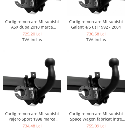
Covorase auto Lexus
Covorase auto Mazda
Covorase auto Mercedes
Carlig remorcare Mitsubishi
Carlig remorcare Mitsubishi
Covorase auto Mini
ASX dupa 2010 marca
Galant 4/5 usi 1992 - 2004
Covorase auto Mitsubishi
Autohak
725,20 Lei
730,58 Lei
Covorase auto Nissan
TVA inclus
TVA inclus
Covorase auto Opel
Covorase auto Peugeot
Covorase auto Porsche
Covorase auto Renault
Covorase auto Saab
Covorase auto Seat
Covorase auto Skoda
Covorase auto Subaru
Covorase auto Suzuki
Covorase auto Toyota
Carlig remorcare Mitsubishi
Carlig remorcare Mitsubishi
Pajero Sport 1998 marca
Space Wagon fabricat intre
Covorase auto Volvo
Autohak
1998 - 2003 marca Autohak
734,48 Lei
755,09 Lei