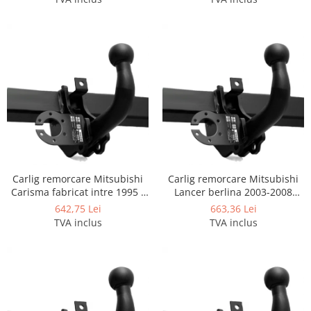
Carlige Honda
Carlige Hyundai
Carlige Infiniti
Carlige Isuzu
Carlige Iveco
Carlige Jaecoo
Carlige Jaecoo 5
Carlige Jaecoo 7
Carlig remorcare Mitsubishi
Carlig remorcare Mitsubishi
Carlige Jaecoo E5
Carisma fabricat intre 1995 -
Lancer berlina 2003-2008
Carlige Jeep
2006 marca Autohak
marca Autohak
642,75 Lei
663,36 Lei
TVA inclus
TVA inclus
Carlige Kia
Carlige Kia EV4
Carlige Kia EV5
Carlige Kia PV5
Carlige Lada