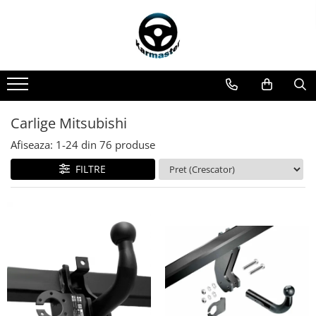
Toate Produsele
Accesorii carlige de remorcare
Accesorii cutii portbagaj
Accesorii remorci
Carlige Mitsubishi
Amortizoare osie remorci
Afiseaza:
1-
24
din
76
produse
Cabluri de frana remorci
FILTRE
Cuple remorci
Saboti frana remorci
Carlige de remorcare
Carlige Alfa Romeo
Carlige Alpine
Carlige Audi
Carlige Bmw