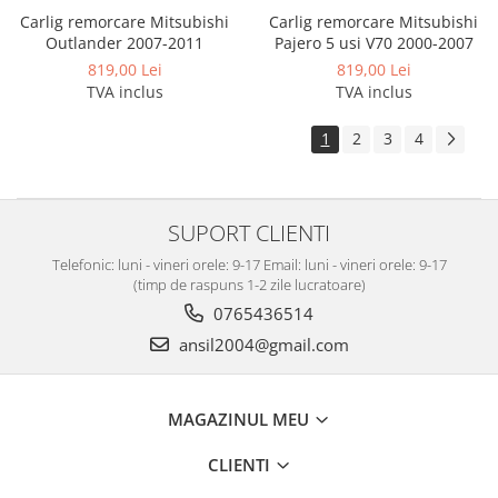
Scut motor Fiat
Carlig remorcare Mitsubishi
Carlig remorcare Mitsubishi
Outlander 2007-2011
Pajero 5 usi V70 2000-2007
Scut motor Ford
819,00 Lei
819,00 Lei
Scut motor Honda
TVA inclus
TVA inclus
Scut motor Hyundai
1
2
3
4
Scut motor Isuzu
Scut motor Iveco
Scut motor Jeep
SUPORT CLIENTI
Scut motor Kia
Telefonic: luni - vineri orele: 9-17 Email: luni - vineri orele: 9-17
(timp de raspuns 1-2 zile lucratoare)
Scut motor Lada
0765436514
Scut motor Lancia
ansil2004@gmail.com
Scut motor Land-Rover
Scut motor Leapmotor
MAGAZINUL MEU
Scut motor Lexus
CLIENTI
Scut motor MAN