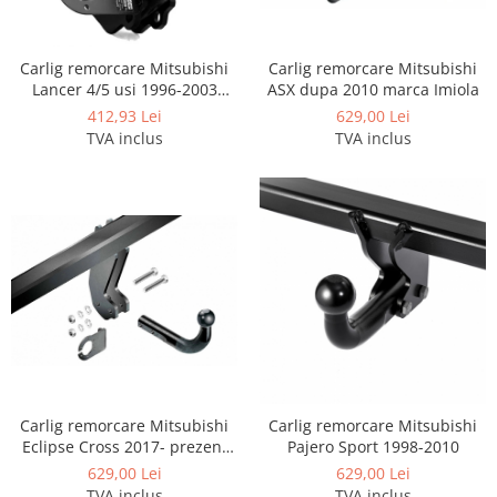
Carlige BYD
Carlige Cadillac
Carlig remorcare Mitsubishi
Carlig remorcare Mitsubishi
Carlige Chery
Lancer 4/5 usi 1996-2003
ASX dupa 2010 marca Imiola
marca Autohak
Carlige Chevrolet
412,93 Lei
629,00 Lei
TVA inclus
TVA inclus
Carlige Chrysler
Carlige Citroen
Carlige Dacia
Carlige Daewoo
Carlige Dodge
Carlige Dongfeng
Carlige DR
Carlige DS
Carlige Ebro
Carlig remorcare Mitsubishi
Carlig remorcare Mitsubishi
Eclipse Cross 2017- prezent
Pajero Sport 1998-2010
Carlige Fiat
marca Imiola
629,00 Lei
629,00 Lei
Carlige Ford
TVA inclus
TVA inclus