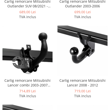
Carlige Polestar
Carlig remorcare Mitsubishi
Carlig remorcare Mitsubishi
Outlander SUV 08/2021 -
Outlander 2003-2006
Carlige Porsche
prezent
689,00 Lei
699,00 Lei
Carlige Renault
TVA inclus
TVA inclus
Carlige Seat
Carlige Skoda
Carlige SsangYong
Carlige Subaru
Carlige Suzuki
Carlige Tesla
Carlige Toyota
Carlige Volkswagen
Carlig remorcare Mitsubishi
Carlig remorcare Mitsubishi
Carlige Volvo
Lancer combi 2003-2007
Lancer 2008 - 2012
marca Autohak
714,89 Lei
719,00 Lei
Carlige Xpeng
TVA inclus
TVA inclus
Carlige Xpeng G6
Carlige Xpeng G9