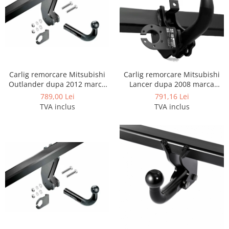
Module cu interfata can-bus
Scuturi metalice
Scut motor Alfa Romeo
Scut motor Audi
Scut motor Bmw
Carlig remorcare Mitsubishi
Carlig remorcare Mitsubishi
Scut motor BYD
Outlander dupa 2012 marca
Lancer dupa 2008 marca
Imiola
Autohak
Scut motor Chevrolet
789,00 Lei
791,16 Lei
TVA inclus
TVA inclus
Scut motor Citroen
Scut motor Cupra
Scut motor Dacia
Scut motor Daewoo
Scut motor Daihatsu
Scut motor DFSK
Scut motor Dodge
Scut motor EVO