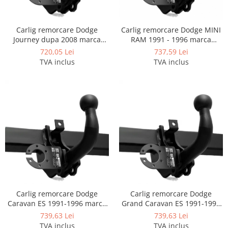
Scut motor Smart
Carlige Mitsubishi
Scut motor SsangYong
Carlige Nissan
Carlig remorcare Dodge
Carlig remorcare Dodge MINI
Journey dupa 2008 marca
RAM 1991 - 1996 marca
Scut motor Subaru
Carlige Omoda
Autohak r49s
Autohak
720,05 Lei
737,59 Lei
Scut motor Suzuki
Carlige Opel
TVA inclus
TVA inclus
Scut motor Tesla
Carlige Peugeot
Scut motor Toyota
Carlige Plymouth
Scut motor Volvo
Carlige Polestar
Scut motor Volvo C40
Carlige Porsche
Scut motor Volvo V90
Carlige Renault
Scut motor Volvo XC40
Carlige Seat
Scut motor Vw
Carlige Skoda
Carlige SsangYong
Carlig remorcare Dodge
Carlig remorcare Dodge
Carlige Subaru
Caravan ES 1991-1996 marca
Grand Caravan ES 1991-1996
Autohak
marca Autohak
739,63 Lei
739,63 Lei
Carlige Suzuki
TVA inclus
TVA inclus