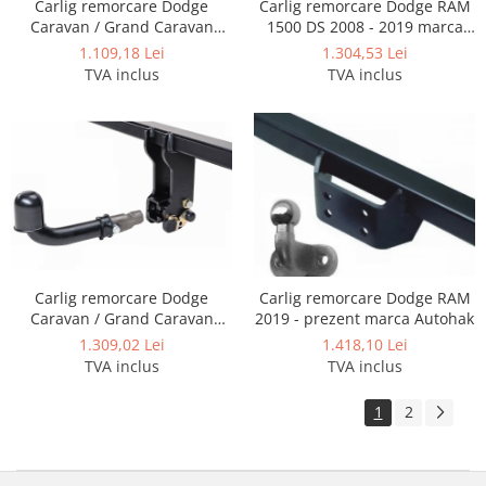
Carlig remorcare Dodge
Carlig remorcare Dodge RAM
Caravan / Grand Caravan
1500 DS 2008 - 2019 marca
2001 - 2008 demontabil
Autohak
1.109,18 Lei
1.304,53 Lei
automat cu maneta marca
TVA inclus
TVA inclus
Autohak
Carlig remorcare Dodge
Carlig remorcare Dodge RAM
Caravan / Grand Caravan
2019 - prezent marca Autohak
dupa 2008 demontabil
1.309,02 Lei
1.418,10 Lei
automat cu maneta marca
TVA inclus
TVA inclus
Autohak
1
2