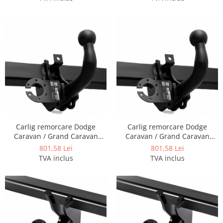
Carlige Tesla
Carlige Toyota
Carlige Volkswagen
Carlige Volvo
Carlige Xpeng
Carlige Xpeng G6
Carlige Xpeng G9
Carlig remorcare Dodge
Carlig remorcare Dodge
Caravan / Grand Caravan
Caravan / Grand Caravan
1995 - 2001
2001 - 2008
801,58 Lei
801,58 Lei
TVA inclus
TVA inclus