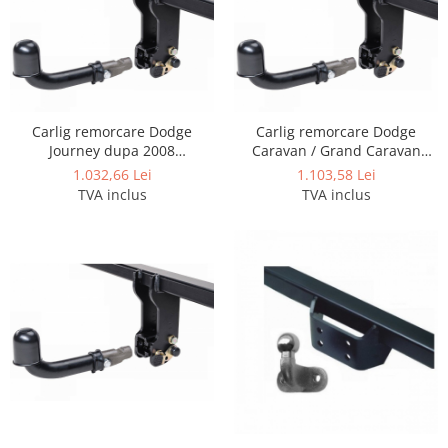
Carlig remorcare Dodge
Carlig remorcare Dodge
Journey dupa 2008
Caravan / Grand Caravan
demontabil automat cu
1995 - 2001 demontabil
1.032,66 Lei
1.103,58 Lei
maneta marca Autohak
automat cu maneta marca
TVA inclus
TVA inclus
Autohak