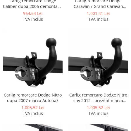
Carlig remorcare Dodge
Carlig remorcare Dodge
Caliber dupa 2006 demontabil
Caravan / Grand Caravan
automat cu maneta marca
dupa 2008
964,64 Lei
1.001,41 Lei
Autohak
TVA inclus
TVA inclus
Carlig remorcare Dodge Nitro
Carlig remorcare Dodge Nitro
dupa 2007 marca Autohak
suv 2012 - prezent marca
Autohak
1.005,52 Lei
1.005,52 Lei
TVA inclus
TVA inclus