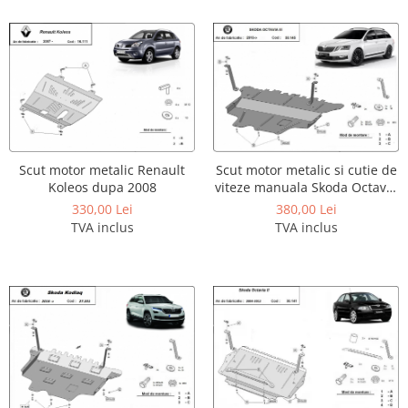
Module cu interfata can-bus
Scuturi metalice
Scut motor Alfa Romeo
Scut motor Audi
Scut motor Bmw
Scut motor BYD
Scut motor Chevrolet
Scut motor metalic Renault
Scut motor metalic si cutie de
Koleos dupa 2008
viteze manuala Skoda Octavia
Scut motor Citroen
3 dupa 2013
330,00 Lei
380,00 Lei
Scut motor Cupra
TVA inclus
TVA inclus
Scut motor Dacia
Scut motor Daewoo
Scut motor Daihatsu
Scut motor DFSK
Scut motor Dodge
Scut motor EVO