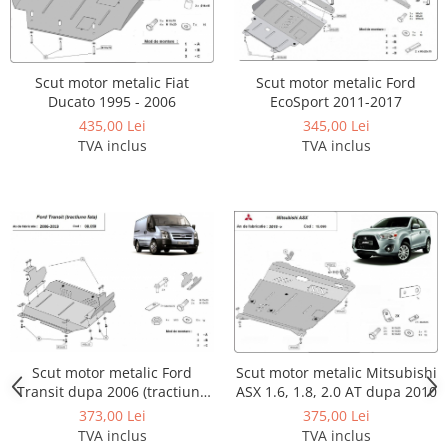
Covorase si tavite
Covorase auto
Covorase auto Alfa Romeo
Scut motor metalic Fiat
Scut motor metalic Ford
Covorase auto Audi
Ducato 1995 - 2006
EcoSport 2011-2017
Covorase auto Bmw
435,00 Lei
345,00 Lei
Covorase auto Chevrolet
TVA inclus
TVA inclus
Covorase auto Citroen
Covorase auto Dacia
Covorase auto Fiat
Covorase auto Ford
Covorase auto Honda
Covorase auto Hyundai
Covorase auto Isuzu
Covorase auto Iveco
Scut motor metalic Ford
Scut motor metalic Mitsubishi
Covorase auto Jeep
Transit dupa 2006 (tractiune
ASX 1.6, 1.8, 2.0 AT dupa 2010
Covorase auto Kia
fata)
373,00 Lei
375,00 Lei
Covorase auto Land Rover
TVA inclus
TVA inclus