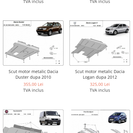
Carlige Polestar
TVA inclus
TVA inclus
Carlige Porsche
Carlige Renault
Carlige Seat
Carlige Skoda
Carlige SsangYong
Carlige Subaru
Carlige Suzuki
Scut motor metalic Dacia
Scut motor metalic Dacia
Carlige Tesla
Duster dupa 2010
Logan dupa 2012
Carlige Toyota
355,00 Lei
325,00 Lei
TVA inclus
TVA inclus
Carlige Volkswagen
Carlige Volvo
Carlige Xpeng
Carlige Xpeng G6
Carlige Xpeng G9