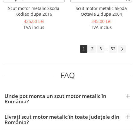
Scut motor Fiat
Scut motor metalic Skoda
Scut motor metalic Skoda
Kodiaq dupa 2016
Octavia 2 dupa 2004
Scut motor Ford
425,00 Lei
345,00 Lei
Scut motor Honda
TVA inclus
TVA inclus
Scut motor Hyundai
Scut motor Isuzu
1
2
3
52
...
Scut motor Iveco
Scut motor Jeep
Scut motor Kia
FAQ
Scut motor Lada
Scut motor Lancia
Unde pot monta un scut motor metalic în
Scut motor Land-Rover
România?
Scut motor Leapmotor
Livrați scut motor metalic în toate județele din
Scut motor Lexus
România?
Scut motor MAN