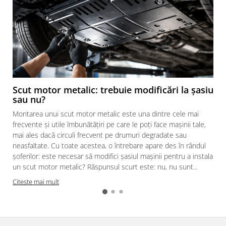
Scut motor SsangYong
Scut motor Subaru
Scut motor Suzuki
Scut motor Tesla
Scut motor Toyota
Scut motor Volvo
Scut motor metalic: trebuie modificări la șasiu
sau nu?
Scut motor Volvo C40
Montarea unui scut motor metalic este una dintre cele mai
Scut motor Volvo V90
frecvente și utile îmbunătățiri pe care le poți face mașinii tale,
Scut motor Volvo XC40
mai ales dacă circuli frecvent pe drumuri degradate sau
Scut motor Vw
neasfaltate. Cu toate acestea, o întrebare apare des în rândul
șoferilor: este necesar să modifici șasiul mașinii pentru a instala
Suporturi biciclete
un scut motor metalic? Răspunsul scurt este: nu, nu sunt...
Suporturi de scara
Citeste mai mult