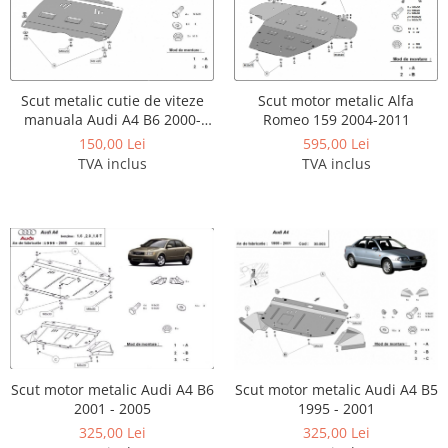
Carlige Lancia
Carlige Land Rover
Carlige Lexus
Scut metalic cutie de viteze
Scut motor metalic Alfa
Carlige MAN
manuala Audi A4 B6 2000-
Romeo 159 2004-2011
2005
Carlige Mazda
150,00 Lei
595,00 Lei
TVA inclus
TVA inclus
Carlige Mercedes
Carlige MG
Carlige Mini
Carlige Mitsubishi
Carlige Nissan
Carlige Omoda
Carlige Opel
Carlige Peugeot
Scut motor metalic Audi A4 B6
Scut motor metalic Audi A4 B5
2001 - 2005
1995 - 2001
Carlige Plymouth
325,00 Lei
325,00 Lei