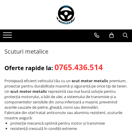
Toate Produsele
Accesorii carlige de remorcare
Accesorii cutii portbagaj
Accesorii remorci
Scuturi metalice
Amortizoare osie remorci
Cabluri de frana remorci
0765.436.514
Oferte rapide la:
Cuple remorci
Protejează eficient vehiculul tău cu un
scut motor metalic
premium,
Saboti frana remorci
proiectat pentru durabilitate maximă şi siguranţă pe orice tip de teren.
Carlige de remorcare
Un
scut motor metalic
reprezintă cea mai bună soluţie pentru
protecţia motorului, a băii de ulei, a sistemului de transmisie şi a
Carlige Alfa Romeo
componentelor sensibile din zona inferioară a maşinii, prevenind
avariile cauzate de pietre, gheaţă, noroi sau denivelări.
Carlige Alpine
Fabricate din oţel tratat anticoroziv sau aluminiu rezistent, scuturile
Carlige Audi
noastre asigură:
protecţie mecanică optimă pentru motor şi transmisie
Carlige Bmw
rezistenţă crescută în condiţii extreme