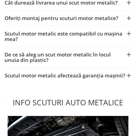
Scut motor Maxus
Cât durează livrarea unui scut motor metalic?
Scut motor Mazda
Oferiți montaj pentru scuturi motor metalice?
Scut motor Mercedes
Scut motor MG
Scutul motor metalic este compatibil cu mașina
Scut motor Mini
mea?
Scut motor Mitsubishi
De ce să aleg un scut motor metalic în locul
Scut motor Nissan
unuia din plastic?
Scut motor Opel
Scutul motor metalic afectează garanția mașinii?
Scut motor Peugeot
Scut motor Porsche
Scut motor Renault
INFO SCUTURI AUTO METALICE
Scut motor SAAB
Scut motor Seat
Scut motor Skoda
Scut motor Smart