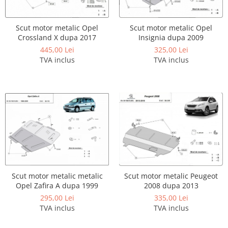
Covorase auto Vw
Cutii portbagaj
Cutii portbagaj pt. bare
Scut motor metalic Opel
Scut motor metalic Opel
transversale
Crossland X dupa 2017
Insignia dupa 2009
445,00 Lei
325,00 Lei
Echipamente
TVA inclus
TVA inclus
Generatoare curent portabile
Genti si rucsacuri
Accesorii genti-rucsacuri
Genti de umar
Genti laptop
Genti schi si snowboard
Genti voiaj
Grilaje portbagaj auto
Scut motor metalic metalic
Scut motor metalic Peugeot
Opel Zafira A dupa 1999
2008 dupa 2013
Huse scaune auto
295,00 Lei
335,00 Lei
Instalatii electrice
TVA inclus
TVA inclus
Instalatii simple