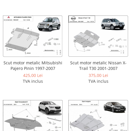
Covorase auto Lexus
Covorase auto Mazda
Covorase auto Mercedes
Covorase auto Mini
Covorase auto Mitsubishi
Covorase auto Nissan
Covorase auto Opel
Covorase auto Peugeot
Scut motor metalic Nissan X-
Scut motor metalic Mitsubishi
Covorase auto Porsche
Trail T30 2001-2007
Pajero Pinin 1997-2007
Covorase auto Renault
375,00 Lei
425,00 Lei
Covorase auto Saab
TVA inclus
TVA inclus
Covorase auto Seat
Covorase auto Skoda
Covorase auto Subaru
Covorase auto Suzuki
Covorase auto Toyota
Covorase auto Volvo