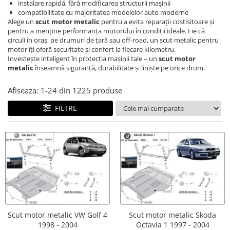
instalare rapidă, fără modificarea structurii maşinii
Carlige BYD
compatibilitate cu majoritatea modelelor auto moderne
Carlige Cadillac
Alege un
scut motor metalic
pentru a evita reparaţii costisitoare şi
pentru a menţine performanţa motorului în condiţii ideale. Fie că
Carlige Chery
circuli în oraş, pe drumuri de ţară sau off-road, un scut metalic pentru
motor îţi oferă securitate şi confort la fiecare kilometru.
Carlige Chevrolet
Investeşte inteligent în protecţia maşinii tale – un
scut motor
metalic
înseamnă siguranţă, durabilitate şi linişte pe orice drum.
Carlige Chrysler
Carlige Citroen
Afiseaza:
1-
24
din
1225
produse
Carlige Dacia
FILTRE
Carlige Daewoo
Carlige Dodge
Carlige Dongfeng
Carlige DR
Carlige DS
Carlige Ebro
Carlige Fiat
Scut motor metalic VW Golf 4
Scut motor metalic Skoda
1998 - 2004
Octavia 1 1997 - 2004
Carlige Ford