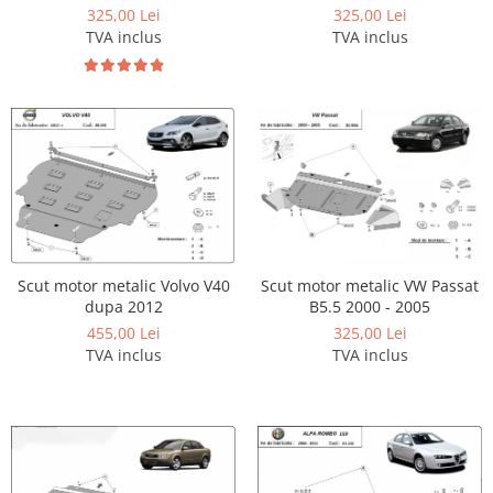
325,00 Lei
325,00 Lei
Carlige Honda
TVA inclus
TVA inclus
Carlige Hyundai
Carlige Infiniti
Carlige Isuzu
Carlige Iveco
Carlige Jaecoo
Carlige Jaecoo 5
Carlige Jaecoo 7
Scut motor metalic Volvo V40
Scut motor metalic VW Passat
Carlige Jaecoo E5
dupa 2012
B5.5 2000 - 2005
Carlige Jeep
455,00 Lei
325,00 Lei
TVA inclus
TVA inclus
Carlige Kia
Carlige Kia EV4
Carlige Kia EV5
Carlige Kia PV5
Carlige Lada