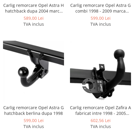
Carlige Tesla
Carlig remorcare Opel Astra H
Carlig remorcare Opel Astra G
hatchback dupa 2004 marca
combi 1998 - 2009 marca
Carlige Toyota
Imiola
Imiola
589,00 Lei
599,00 Lei
Carlige Volkswagen
TVA inclus
TVA inclus
Carlige Volvo
Carlige Xpeng
Carlige Xpeng G6
Carlige Xpeng G9
Carlig remorcare Opel Astra G
Carlig remorcare Opel Zafira A
hatchback berlina dupa 1998
fabricat intre 1998 - 2005
marca Autohak
599,00 Lei
602,56 Lei
TVA inclus
TVA inclus