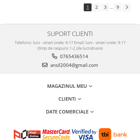
1
2
3
9
...
SUPORT CLIENTI
Telefonic: luni - vineri orele: 9-17 Email: luni - vineri orele: 9-17
(timp de raspuns 1-2 zile lucratoare)
0765436514
ansil2004@gmail.com
MAGAZINUL MEU
CLIENTI
DATE COMERCIALE