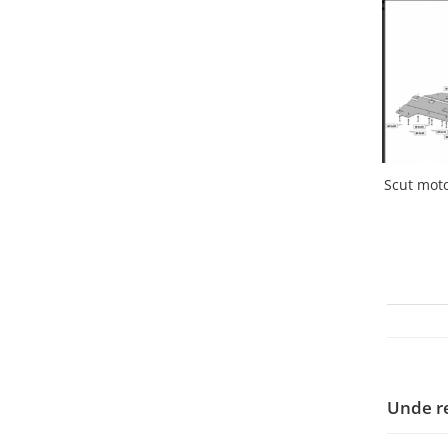
Carlige BYD
Carlige Cadillac
Carlige Chery
Carlige Chevrolet
Carlige Chrysler
Carlige Citroen
Scut moto
Carlige Dacia
Carlige Daewoo
Carlige Dodge
Carlige Dongfeng
Carlige DR
Carlige DS
Carlige Ebro
Unde r
Carlige Fiat
Carlige Ford