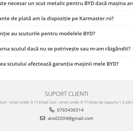
ste necesar un scut metalic pentru BYD dacă mașina ar
ante de plată am la dispoziție pe Karmaster.ro?
nție au scuturile pentru modelele BYD?
urna scutul dacă nu se potrivește sau m-am răzgândit?
a scutului afectează garanția mașinii mele BYD?
SUPORT CLIENTI
luni - vineri orele: 9-17 Email: luni - vineri orele: 9-17 (timp de raspuns 1-2 zile
0765436514
ansil2004@gmail.com