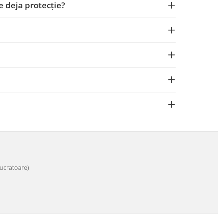
e deja protecție?
 lucratoare)