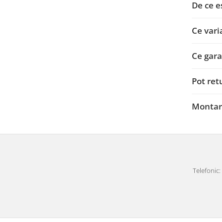
De ce e
Carlige Honda
Ce vari
Carlige Hyundai
Carlige Infiniti
Ce gara
Carlige Isuzu
Carlige Iveco
Pot ret
Carlige Jaecoo
Montare
Carlige Jaecoo 5
Carlige Jaecoo 7
Carlige Jaecoo E5
Carlige Jeep
Carlige Kia
Telefonic: 
Carlige Kia EV4
Carlige Kia EV5
Carlige Kia PV5
Carlige Lada