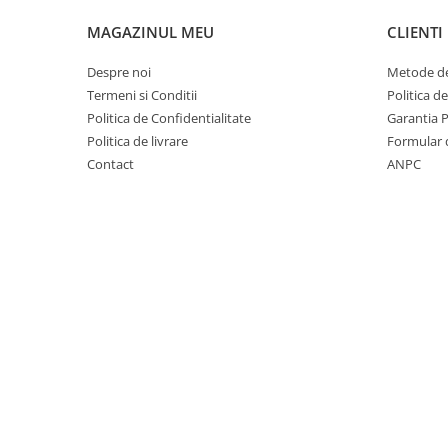
Carlige Lancia
MAGAZINUL MEU
CLIENTI
Carlige Land Rover
Despre noi
Metode de
Carlige Lexus
Termeni si Conditii
Politica d
Carlige MAN
Politica de Confidentialitate
Garantia 
Carlige Mazda
Politica de livrare
Formular 
Contact
ANPC
Carlige Mercedes
Carlige MG
Carlige Mini
Carlige Mitsubishi
Carlige Nissan
Carlige Omoda
Carlige Opel
Carlige Peugeot
Carlige Plymouth