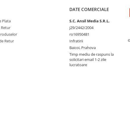
DATE COMERCIALE
 Plata
S.C. Ansil Media S.R.L.
e Retur
j29/2442/2004
Produselor
ro16950481
©
de Retur
Infratirii
Baicoi, Prahova
Timp mediu de raspuns la
solicitari email 1-2 zile
lucratoare