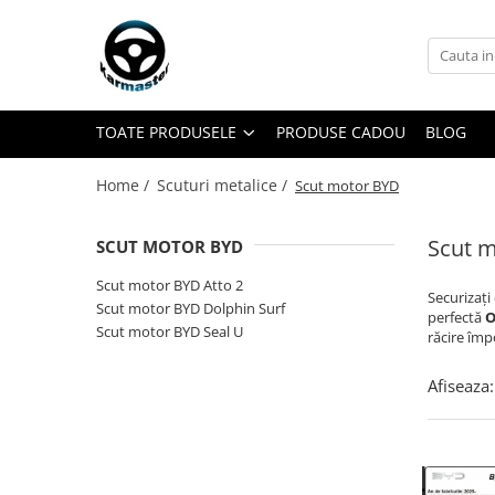
Toate Produsele
Accesorii carlige de remorcare
TOATE PRODUSELE
PRODUSE CADOU
BLOG
Accesorii cutii portbagaj
Accesorii remorci
Home /
Scuturi metalice /
Scut motor BYD
Amortizoare osie remorci
Cabluri de frana remorci
Scut 
SCUT MOTOR BYD
Cuple remorci
Scut motor BYD Atto 2
Securizați
Saboti frana remorci
Scut motor BYD Dolphin Surf
perfectă
O
Scut motor BYD Seal U
răcire împ
Carlige de remorcare
Carlige Alfa Romeo
Afiseaza:
Carlige Alpine
Carlige Audi
Carlige Bmw