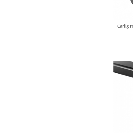
Carlige Polestar
Carlige Porsche
Carlige Renault
Carlig 
Carlige Seat
Carlige Skoda
Carlige SsangYong
Carlige Subaru
Carlige Suzuki
Carlige Tesla
Carlige Toyota
Carlige Volkswagen
Carlige Volvo
Carlige Xpeng
Carlige Xpeng G6
Carlige Xpeng G9