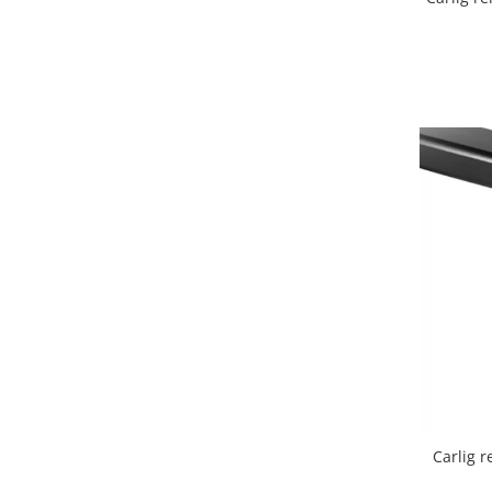
Covorase auto Vw
Cutii portbagaj
Cutii portbagaj pt. bare
transversale
Echipamente
Generatoare curent portabile
Genti si rucsacuri
Accesorii genti-rucsacuri
Genti de umar
Genti laptop
Genti schi si snowboard
Genti voiaj
Grilaje portbagaj auto
Huse scaune auto
Instalatii electrice
Carlig r
Instalatii simple