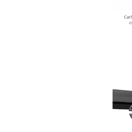
Covorase si tavite
Covorase auto
Car
Covorase auto Alfa Romeo
c
Covorase auto Audi
Covorase auto Bmw
Covorase auto Chevrolet
Covorase auto Citroen
Covorase auto Dacia
Covorase auto Fiat
Covorase auto Ford
Covorase auto Honda
Covorase auto Hyundai
Covorase auto Isuzu
Covorase auto Iveco
Covorase auto Jeep
Covorase auto Kia
Covorase auto Land Rover