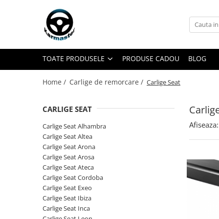
Toate Produsele
Accesorii carlige de remorcare
TOATE PRODUSELE
PRODUSE CADOU
BLOG
Accesorii cutii portbagaj
Accesorii remorci
Home /
Carlige de remorcare /
Carlige Seat
Amortizoare osie remorci
Cabluri de frana remorci
Carlig
CARLIGE SEAT
Cuple remorci
Afiseaza:
Carlige Seat Alhambra
Saboti frana remorci
Carlige Seat Altea
Carlige Seat Arona
Carlige de remorcare
Carlige Seat Arosa
Carlige Alfa Romeo
Carlige Seat Ateca
Carlige Seat Cordoba
Carlige Alpine
Carlige Seat Exeo
Carlige Audi
Carlige Seat Ibiza
Carlige Seat Inca
Carlige Bmw
Carlige Seat Leon