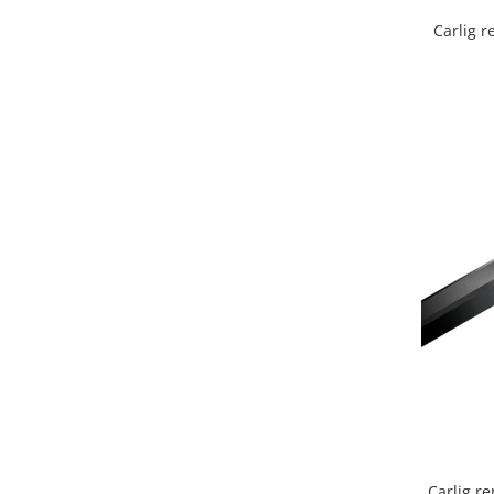
Covorase auto Lexus
Carlig 
Covorase auto Mazda
Covorase auto Mercedes
Covorase auto Mini
Covorase auto Mitsubishi
Covorase auto Nissan
Covorase auto Opel
Covorase auto Peugeot
Covorase auto Porsche
Covorase auto Renault
Covorase auto Saab
Covorase auto Seat
Covorase auto Skoda
Covorase auto Subaru
Covorase auto Suzuki
Covorase auto Toyota
Covorase auto Volvo
Carlig r