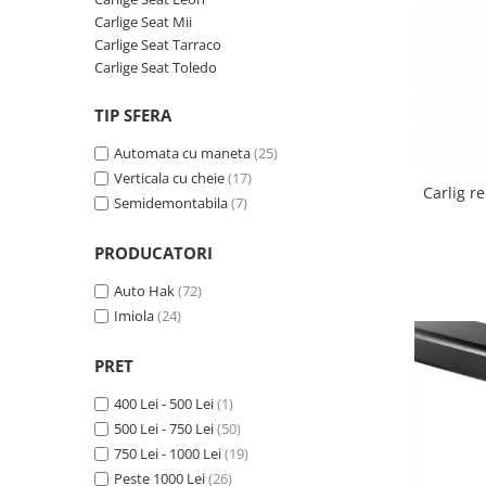
Carlige BYD
Carlige Seat Mii
Carlige Seat Tarraco
Carlige Cadillac
Carlige Seat Toledo
Carlige Chery
Carlige Chevrolet
TIP SFERA
Carlige Chrysler
Automata cu maneta
(25)
Verticala cu cheie
(17)
Carlige Citroen
Carlig r
Semidemontabila
(7)
Carlige Dacia
Carlige Daewoo
PRODUCATORI
Carlige Dodge
Auto Hak
(72)
Carlige Dongfeng
Imiola
(24)
Carlige DR
PRET
Carlige DS
400 Lei - 500 Lei
(1)
Carlige Ebro
500 Lei - 750 Lei
(50)
Carlige Fiat
750 Lei - 1000 Lei
(19)
Peste 1000 Lei
(26)
Carlige Ford