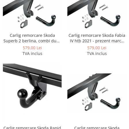
Carlige Polestar
Carlige Porsche
Carlige Renault
Carlige Seat
Carlig remorcare Skoda
Carlig remorcare Skoda Fabia
Carlige Skoda
Superb 2 berlina, combi dupa
IV htb 2021 - prezent marca
Carlige SsangYong
2008 marca Imiola
Imiola
579,00 Lei
579,00 Lei
TVA inclus
TVA inclus
Carlige Subaru
Carlige Suzuki
Carlige Tesla
Carlige Toyota
Carlige Volkswagen
Carlige Volvo
Carlige Xpeng
Carlige Xpeng G6
Carlige Xpeng G9
Carlig remorcare Skoda Rapid
Carlig remorcare Skoda