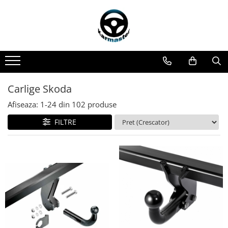
Toate Produsele
Accesorii carlige de remorcare
Accesorii cutii portbagaj
Accesorii remorci
Carlige Skoda
Amortizoare osie remorci
Afiseaza:
1-
24
din
102
produse
Cabluri de frana remorci
FILTRE
Cuple remorci
Saboti frana remorci
Carlige de remorcare
Carlige Alfa Romeo
Carlige Alpine
Carlige Audi
Carlige Bmw