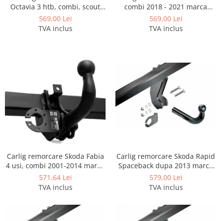
Octavia 3 htb, combi, scout
combi 2018 - 2021 marca
Carlige Lancia
2013-2019 marca Imiola
Imiola
569,00 Lei
569,00 Lei
Carlige Land Rover
TVA inclus
TVA inclus
Carlige Lexus
Carlige MAN
Carlige Mazda
Carlige Mercedes
Carlige MG
Carlige Mini
Carlige Mitsubishi
Carlige Nissan
Carlig remorcare Skoda Fabia
Carlig remorcare Skoda Rapid
Carlige Omoda
4 usi, combi 2001-2014 marca
Spaceback dupa 2013 marca
Autohak
Imiola
Carlige Opel
571,64 Lei
579,00 Lei
TVA inclus
TVA inclus
Carlige Peugeot
Carlige Plymouth