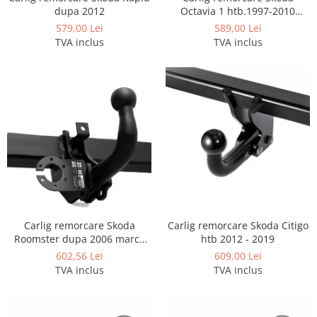
Covorase si tavite
dupa 2012
Octavia 1 htb.1997-2010
marca Imiola
Covorase auto
579,00 Lei
589,00 Lei
TVA inclus
TVA inclus
Covorase auto Alfa Romeo
Covorase auto Audi
Covorase auto Bmw
Covorase auto Chevrolet
Covorase auto Citroen
Covorase auto Dacia
Covorase auto Fiat
Covorase auto Ford
Covorase auto Honda
Covorase auto Hyundai
Carlig remorcare Skoda
Carlig remorcare Skoda Citigo
Covorase auto Isuzu
Roomster dupa 2006 marca
htb 2012 - 2019
Covorase auto Iveco
Autohak
602,56 Lei
609,00 Lei
Covorase auto Jeep
TVA inclus
TVA inclus
Covorase auto Kia
Covorase auto Land Rover