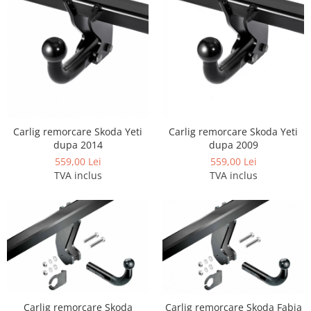
Carlige Honda
Carlige Hyundai
Carlige Infiniti
Carlige Isuzu
Carlige Iveco
Carlige Jaecoo
Carlig remorcare Skoda Yeti
Carlig remorcare Skoda Yeti
dupa 2014
dupa 2009
Carlige Jaecoo 5
559,00 Lei
559,00 Lei
Carlige Jaecoo 7
TVA inclus
TVA inclus
Carlige Jaecoo E5
Carlige Jeep
Carlige Kia
Carlige Kia EV4
Carlige Kia EV5
Carlige Kia PV5
Carlige Lada
Carlig remorcare Skoda
Carlig remorcare Skoda Fabia