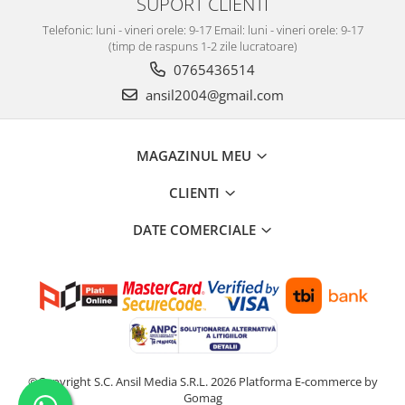
SUPORT CLIENTI
Scut motor Fiat
Telefonic: luni - vineri orele: 9-17 Email: luni - vineri orele: 9-17
Scut motor Ford
(timp de raspuns 1-2 zile lucratoare)
0765436514
Scut motor Honda
ansil2004@gmail.com
Scut motor Hyundai
Scut motor Isuzu
Scut motor Iveco
MAGAZINUL MEU
Scut motor Jeep
CLIENTI
Scut motor Kia
DATE COMERCIALE
Scut motor Lada
Scut motor Lancia
Scut motor Land-Rover
Scut motor Leapmotor
Scut motor Lexus
Scut motor MAN
©Copyright S.C. Ansil Media S.R.L. 2026
Platforma E-commerce by
Gomag