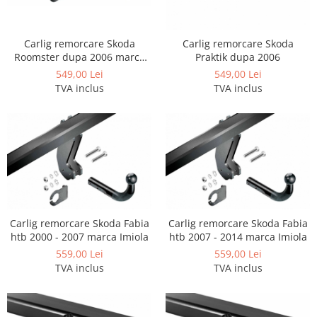
Carlige BYD
Carlige Cadillac
Carlig remorcare Skoda
Carlig remorcare Skoda
Carlige Chery
Roomster dupa 2006 marca
Praktik dupa 2006
Imiola
Carlige Chevrolet
549,00 Lei
549,00 Lei
TVA inclus
TVA inclus
Carlige Chrysler
Carlige Citroen
Carlige Dacia
Carlige Daewoo
Carlige Dodge
Carlige Dongfeng
Carlig remorcare Skoda Fabia
Carlig remorcare Skoda Fabia
Carlige DR
htb 2000 - 2007 marca Imiola
htb 2007 - 2014 marca Imiola
Carlige DS
559,00 Lei
559,00 Lei
TVA inclus
TVA inclus
Carlige Ebro
Carlige Fiat
Carlige Ford