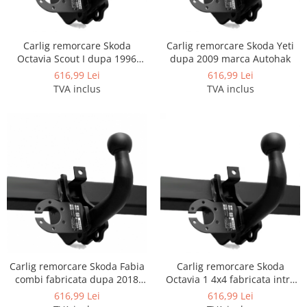
Covorase auto Vw
Cutii portbagaj
Cutii portbagaj pt. bare
Carlig remorcare Skoda
Carlig remorcare Skoda Yeti
transversale
Octavia Scout I dupa 1996
dupa 2009 marca Autohak
marca Autohak
Echipamente
616,99 Lei
616,99 Lei
TVA inclus
TVA inclus
Generatoare curent portabile
Genti si rucsacuri
Accesorii genti-rucsacuri
Genti de umar
Genti laptop
Genti schi si snowboard
Genti voiaj
Grilaje portbagaj auto
Huse scaune auto
Carlig remorcare Skoda Fabia
Carlig remorcare Skoda
Instalatii electrice
combi fabricata dupa 2018
Octavia 1 4x4 fabricata intre
Instalatii simple
marca Autohak
1996 - 2003 marca Autohak
616,99 Lei
616,99 Lei