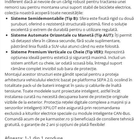
Indiferent dacă ai nevoie de un cârlig robust pentru tractarea unei
scaune
Carlige Cadillac
remorci sau pentru montarea unui suport stabil de biciclete electrice,
auto
Instalatii
colecția noastră acoperă toate necesitățile:
Carlige Chery
Sisteme Semidemontabile (Tip B):
Sfera este fixată rigid cu două
electrice
șuruburi, oferind o rezistență structurală optimă, fiind o soluție
Carlige Chevrolet
Scuturi
excelentă și extrem de durabilă pentru o utilizare regulată.
metalice
Carlige Chrysler
Sisteme Automate Orizontale cu Manetă (Tip AUT):
Îți permit
să detașezi sfera în câteva secunde, fără scule suplimentare,
Suporturi
Carlige Citroen
păstrând linia fluidă a SUV-ului atunci când nu este folosită.
biciclete
Sisteme Premium Verticale cu Cheie (Tip VER):
Reprezintă
Carlige Dacia
Suporturi
opțiunea ideală pentru estetică și siguranță maximă. Includ un
de
Carlige Daewoo
sistem antifurt cu cheie, iar odată scoasă bila, întregul suport
scara
rămâne complet invizibil sub bara de protecție.
Carlige Dodge
Montajul acestor structuri este gândit special pentru a proteja
arhitectura vehiculului electric bazat pe platforma SEPA 2.0, ocolind în
Carlige Dongfeng
totalitate pack-ul de baterii integrat în șasiu și cablurile de înaltă
tensiune. Toate modelele sunt proiectate inteligent, astfel încât
Carlige DR
instalarea curată nu necesită decuparea barei de protecție originale
Carlige DS
vizibile de la exterior. Protecția rețelei digitale complexe a mașinii și a
senzorilor inteligenți XPILOT este asigurată prin recomandarea
Carlige Ebro
exclusivă a kiturilor electrice speciale cu module inteligente CAN-Bus.
Comandă acum de pe karmaster.ro și beneficiază de consiliere tehnică
Carlige Fiat
gratuită, o garanție de 2 ani și opțiuni de plată flexibile!
Carlige Ford
Afiseaza:
1-
1
din
1
produse