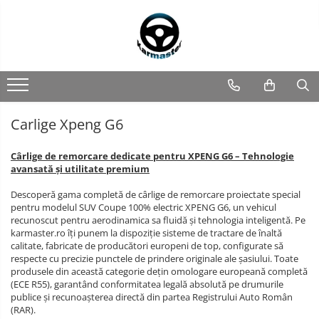
Toate Produsele
Accesorii carlige de remorcare
Accesorii cutii portbagaj
Accesorii remorci
Carlige Xpeng G6
Amortizoare osie remorci
Carlige
de
Cabluri de frana remorci
Cârlige de remorcare dedicate pentru XPENG G6 – Tehnologie
remorcare
Covorase
avansată și utilitate premium
Cuple remorci
si
tavite
Descoperă gama completă de cârlige de remorcare proiectate special
Cutii
Saboti frana remorci
pentru modelul SUV Coupe 100% electric XPENG G6, un vehicul
portbagaj
recunoscut pentru aerodinamica sa fluidă și tehnologia inteligentă. Pe
Carlige Alfa Romeo
Echipamente
karmaster.ro îți punem la dispoziție sisteme de tractare de înaltă
Carlige Alpine
calitate, fabricate de producători europeni de top, configurate să
Genti
respecte cu precizie punctele de prindere originale ale șasiului. Toate
si
Carlige Audi
produsele din această categorie dețin omologare europeană completă
rucsacuri
Grilaje
(ECE R55), garantând conformitatea legală absolută pe drumurile
Carlige Bmw
portbagaj
publice și recunoașterea directă din partea Registrului Auto Român
Carlige BYD
(RAR).
auto
Huse