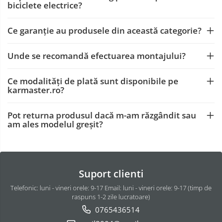
biciclete electrice?
Carlige Porsche
Carlige Renault
Ce garanție au produsele din această categorie?
Carlige Seat
Carlige Skoda
Unde se recomandă efectuarea montajului?
Carlige SsangYong
Ce modalități de plată sunt disponibile pe
Carlige Subaru
karmaster.ro?
Carlige Suzuki
Pot returna produsul dacă m-am răzgândit sau
Carlige Tesla
am ales modelul greșit?
Carlige Toyota
Carlige Volkswagen
Carlige Volvo
Suport clienti
Carlige Xpeng
Telefonic: luni - vineri orele: 9-17 Email: luni - vineri orele: 9-17 (timp de
Carlige Xpeng G6
raspuns 1-2 zile lucratoare)
Carlige Xpeng G9
0765436514
Covorase auto