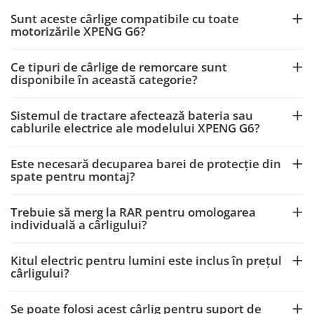
Sunt aceste cârlige compatibile cu toate
Carlige Land Rover
motorizările XPENG G6?
Carlige Lexus
Carlige MAN
Ce tipuri de cârlige de remorcare sunt
disponibile în această categorie?
Carlige Mazda
Carlige Mercedes
Sistemul de tractare afectează bateria sau
cablurile electrice ale modelului XPENG G6?
Carlige MG
Carlige Mini
Este necesară decuparea barei de protecție din
Carlige Mitsubishi
spate pentru montaj?
Carlige Nissan
Trebuie să merg la RAR pentru omologarea
Carlige Omoda
individuală a cârligului?
Carlige Opel
Carlige Peugeot
Kitul electric pentru lumini este inclus în prețul
cârligului?
Carlige Plymouth
Carlige Polestar
Se poate folosi acest cârlig pentru suport de