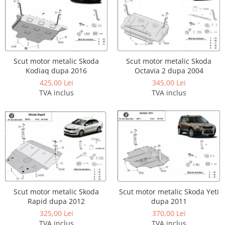
Carlige Jaecoo 7
Scut motor MAN
Covorase auto Toyota
Carlige Jaecoo E5
Covorase auto Volvo
Scut motor Maxus
Carlige Jeep
Covorase auto Vw
Scut motor Mazda
Carlige Kia
Scut motor Mercedes
Carlige Kia EV4
Scut motor metalic Skoda
Scut motor metalic Skoda
Scut motor MG
Kodiaq dupa 2016
Octavia 2 dupa 2004
Carlige Kia EV5
Scut motor Mini
425,00 Lei
345,00 Lei
Carlige Kia PV5
TVA inclus
TVA inclus
Scut motor Mitsubishi
Carlige Lada
Scut motor Nissan
Carlige Lancia
Scut motor Opel
Carlige Land Rover
Scut motor Peugeot
Carlige Lexus
Scut motor Porsche
Carlige MAN
Scut motor Renault
Carlige Mazda
Scut motor SAAB
Carlige Mercedes
Scut motor metalic Skoda
Scut motor metalic Skoda Yeti
Rapid dupa 2012
dupa 2011
Scut motor Seat
Carlige MG
325,00 Lei
370,00 Lei
Scut motor Skoda
Carlige Mini
TVA inclus
TVA inclus