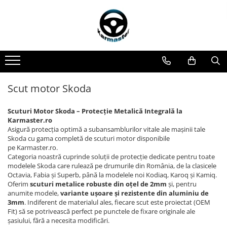
Accesorii remorci
Carlige de remorcare
Covorase si tavite
Cutii portbagaj
Echipamente
Genti si rucsacuri
Instalatii electrice
Scuturi metalice
Amortizoare osie remorci
Carlige Alfa Romeo
Covorase auto
Cutii portbagaj pt. bare
Generatoare curent portabile
Accesorii genti-rucsacuri
Instalatii simple
Scut motor Alfa Romeo
transversale
Cabluri de frana remorci
Carlige Alpine
Covorase auto Alfa Romeo
Genti de umar
Module cu interfata can-bus
Scut motor Audi
Covorase auto Audi
Cuple remorci
Carlige Audi
Genti laptop
Scut motor Bmw
Scut motor Skoda
Covorase auto Bmw
Saboti frana remorci
Carlige Bmw
Genti schi si snowboard
Scut motor BYD
Covorase auto Chevrolet
Scuturi Motor Skoda – Protecție Metalică Integrală la
Carlige BYD
Genti voiaj
Scut motor Chevrolet
Covorase auto Citroen
Karmaster.ro
Carlige Cadillac
Scut motor Citroen
Asigură protecția optimă a subansamblurilor vitale ale mașinii tale
Covorase auto Dacia
Skoda cu gama completă de scuturi motor disponibile
Carlige Chery
Scut motor Cupra
Covorase auto Fiat
pe Karmaster.ro.
Categoria noastră cuprinde soluții de protecție dedicate pentru toate
Covorase auto Ford
Carlige Chevrolet
Scut motor Dacia
modelele Skoda care rulează pe drumurile din România, de la clasicele
Covorase auto Honda
Carlige Chrysler
Scut motor Daewoo
Octavia, Fabia și Superb, până la modelele noi Kodiaq, Karoq și Kamiq.
Covorase auto Hyundai
Oferim
scuturi metalice robuste din oțel de 2mm
și, pentru
Carlige Citroen
Scut motor Daihatsu
anumite modele,
variante ușoare și rezistente din aluminiu de
Covorase auto Isuzu
3mm
. Indiferent de materialul ales, fiecare scut este proiectat (OEM
Carlige Dacia
Scut motor DFSK
Covorase auto Iveco
Fit) să se potrivească perfect pe punctele de fixare originale ale
șasiului, fără a necesita modificări.
Carlige Daewoo
Scut motor Dodge
Covorase auto Jeep