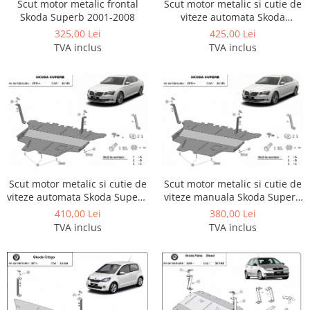
Scut motor metalic frontal
Scut motor metalic si cutie de
Carlige Tesla
Skoda Superb 2001-2008
viteze automata Skoda
Carlige Toyota
Octavia 3 dupa 2013
325,00 Lei
425,00 Lei
TVA inclus
TVA inclus
Carlige Volkswagen
Carlige Volvo
Carlige Xpeng
Carlige Xpeng G6
Carlige Xpeng G9
Scut motor metalic si cutie de
Scut motor metalic si cutie de
viteze automata Skoda Superb
viteze manuala Skoda Superb
dupa 2015
dupa 2015
410,00 Lei
380,00 Lei
TVA inclus
TVA inclus