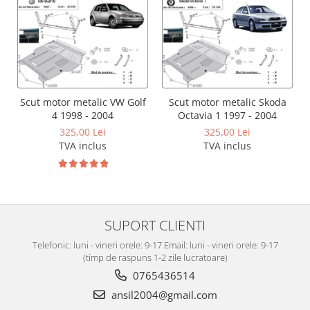
Carlige Tesla
Carlige Toyota
Carlige Volkswagen
Carlige Volvo
Carlige Xpeng
Scut motor metalic VW Golf
Scut motor metalic Skoda
4 1998 - 2004
Octavia 1 1997 - 2004
Carlige Xpeng G6
325,00 Lei
325,00 Lei
Carlige Xpeng G9
TVA inclus
TVA inclus
SUPORT CLIENTI
Telefonic: luni - vineri orele: 9-17 Email: luni - vineri orele: 9-17
(timp de raspuns 1-2 zile lucratoare)
0765436514
ansil2004@gmail.com