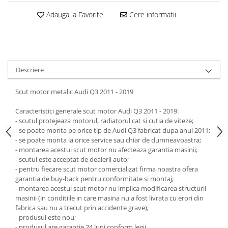
Carlige Jaecoo 7
Scut motor MAN
Covorase auto Toyota
Carlige Jaecoo E5
Adauga la Favorite
Cere informatii
Covorase auto Volvo
Scut motor Maxus
Carlige Jeep
Covorase auto Vw
Scut motor Mazda
Carlige Kia
Scut motor Mercedes
Carlige Kia EV4
Scut motor MG
Descriere
Carlige Kia EV5
Scut motor Mini
Carlige Kia PV5
Scut motor metalic Audi Q3 2011 - 2019
Scut motor Mitsubishi
Carlige Lada
Caracteristici generale scut motor Audi Q3 2011 - 2019:
Scut motor Nissan
Carlige Lancia
- scutul protejeaza motorul, radiatorul cat si cutia de viteze;
Scut motor Opel
Carlige Land Rover
- se poate monta pe orice tip de Audi Q3 fabricat dupa anul 2011;
- se poate monta la orice service sau chiar de dumneavoastra;
Scut motor Peugeot
Carlige Lexus
- montarea acestui scut motor nu afecteaza garantia masinii;
- scutul este acceptat de dealerii auto;
Scut motor Porsche
Carlige MAN
- pentru fiecare scut motor comercializat firma noastra ofera
Scut motor Renault
Carlige Mazda
garantia de buy-back pentru conformitate si montaj;
- montarea acestui scut motor nu implica modificarea structurii
Scut motor SAAB
Carlige Mercedes
masinii (in conditiile in care masina nu a fost livrata cu erori din
fabrica sau nu a trecut prin accidente grave);
Scut motor Seat
Carlige MG
- produsul este nou;
Scut motor Skoda
Carlige Mini
- produsul are garantie 24 luni conform legii.