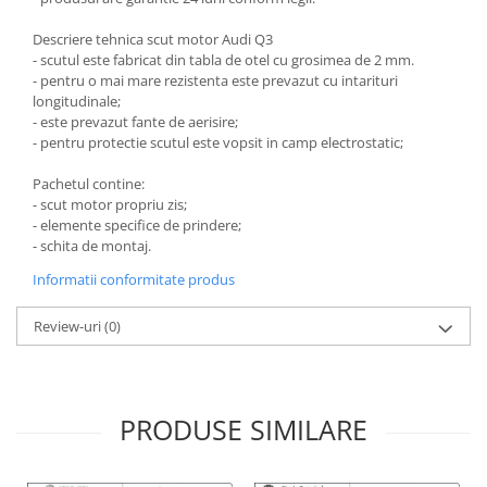
Scut motor Smart
Carlige Mitsubishi
Descriere tehnica scut motor Audi Q3
Scut motor SsangYong
- scutul este fabricat din tabla de otel cu grosimea de 2 mm.
Carlige Nissan
- pentru o mai mare rezistenta este prevazut cu intarituri
Scut motor Subaru
Carlige Omoda
longitudinale;
- este prevazut fante de aerisire;
Scut motor Suzuki
Carlige Opel
- pentru protectie scutul este vopsit in camp electrostatic;
Scut motor Tesla
Carlige Peugeot
Pachetul contine:
Scut motor Toyota
Carlige Plymouth
- scut motor propriu zis;
- elemente specifice de prindere;
Scut motor Volvo
Carlige Polestar
- schita de montaj.
Scut motor Volvo C40
Carlige Porsche
Informatii conformitate produs
Scut motor Volvo V90
Carlige Renault
Scut motor Volvo XC40
Review-uri
(0)
Carlige Seat
Scut motor Vw
Carlige Skoda
Carlige SsangYong
PRODUSE SIMILARE
Carlige Subaru
Carlige Suzuki