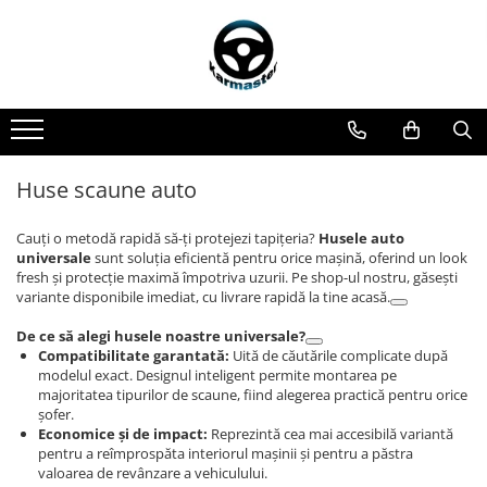
Accesorii remorci
Carlige de remorcare
Covorase si tavite
Cutii portbagaj
Echipamente
Genti si rucsacuri
Instalatii electrice
Scuturi metalice
Amortizoare osie remorci
Carlige Alfa Romeo
Covorase auto
Cutii portbagaj pt. bare
Generatoare curent portabile
Accesorii genti-rucsacuri
Instalatii simple
Scut motor Alfa Romeo
transversale
Cabluri de frana remorci
Carlige Alpine
Covorase auto Alfa Romeo
Genti de umar
Module cu interfata can-bus
Scut motor Audi
Covorase auto Audi
Cuple remorci
Carlige Audi
Genti laptop
Scut motor Bmw
Huse scaune auto
Covorase auto Bmw
Saboti frana remorci
Carlige Bmw
Genti schi si snowboard
Scut motor BYD
Covorase auto Chevrolet
Cauți o metodă rapidă să-ți protejezi tapițeria?
Husele auto
Carlige BYD
Genti voiaj
Scut motor Chevrolet
Covorase auto Citroen
universale
sunt soluția eficientă pentru orice mașină, oferind un look
Carlige Cadillac
Scut motor Citroen
fresh și protecție maximă împotriva uzurii. Pe shop-ul nostru, găsești
Covorase auto Dacia
variante disponibile imediat, cu livrare rapidă la tine acasă.
Carlige Chery
Scut motor Cupra
Covorase auto Fiat
De ce să alegi husele noastre universale?
Covorase auto Ford
Carlige Chevrolet
Scut motor Dacia
Compatibilitate garantată:
Uită de căutările complicate după
Covorase auto Honda
Carlige Chrysler
Scut motor Daewoo
modelul exact. Designul inteligent permite montarea pe
Covorase auto Hyundai
majoritatea tipurilor de scaune, fiind alegerea practică pentru orice
Carlige Citroen
Scut motor Daihatsu
șofer.
Covorase auto Isuzu
Economice și de impact:
Reprezintă cea mai accesibilă variantă
Carlige Dacia
Scut motor DFSK
Covorase auto Iveco
pentru a reîmprospăta interiorul mașinii și pentru a păstra
valoarea de revânzare a vehiculului.
Carlige Daewoo
Scut motor Dodge
Covorase auto Jeep