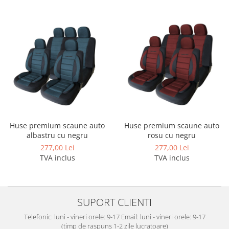
Carlige Jaecoo 7
Scut motor MAN
Covorase auto Toyota
Carlige Jaecoo E5
Covorase auto Volvo
Scut motor Maxus
Carlige Jeep
Covorase auto Vw
Scut motor Mazda
Carlige Kia
Scut motor Mercedes
Carlige Kia EV4
Scut motor MG
Carlige Kia EV5
Scut motor Mini
Carlige Kia PV5
Scut motor Mitsubishi
Carlige Lada
Scut motor Nissan
Carlige Lancia
Huse premium scaune auto
Huse premium scaune auto
Scut motor Opel
Carlige Land Rover
albastru cu negru
rosu cu negru
Scut motor Peugeot
Carlige Lexus
277,00 Lei
277,00 Lei
TVA inclus
TVA inclus
Scut motor Porsche
Carlige MAN
Scut motor Renault
Carlige Mazda
Scut motor SAAB
Carlige Mercedes
SUPORT CLIENTI
Scut motor Seat
Carlige MG
Telefonic: luni - vineri orele: 9-17 Email: luni - vineri orele: 9-17
Scut motor Skoda
Carlige Mini
(timp de raspuns 1-2 zile lucratoare)