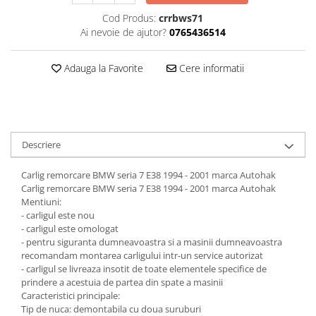
Carlige Jaecoo 7
Scut motor MAN
Covorase auto Toyota
Cod Produs:
crrbws71
Carlige Jaecoo E5
Covorase auto Volvo
Scut motor Maxus
Ai nevoie de ajutor?
0765436514
Carlige Jeep
Covorase auto Vw
Scut motor Mazda
Carlige Kia
Adauga la Favorite
Cere informatii
Scut motor Mercedes
Carlige Kia EV4
Scut motor MG
Carlige Kia EV5
Scut motor Mini
Carlige Kia PV5
Scut motor Mitsubishi
Carlige Lada
Descriere
Scut motor Nissan
Carlige Lancia
Carlig remorcare BMW seria 7 E38 1994 - 2001 marca Autohak
Scut motor Opel
Carlige Land Rover
Carlig remorcare BMW seria 7 E38 1994 - 2001 marca Autohak
Scut motor Peugeot
Mentiuni:
Carlige Lexus
- carligul este nou
Scut motor Porsche
Carlige MAN
- carligul este omologat
- pentru siguranta dumneavoastra si a masinii dumneavoastra
Scut motor Renault
Carlige Mazda
recomandam montarea carligului intr-un service autorizat
Scut motor SAAB
Carlige Mercedes
- carligul se livreaza insotit de toate elementele specifice de
prindere a acestuia de partea din spate a masinii
Scut motor Seat
Carlige MG
Caracteristici principale:
Tip de nuca: demontabila cu doua suruburi
Scut motor Skoda
Carlige Mini