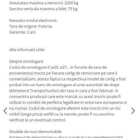
Greutatea maxima a remorcii: 2200 kg
Scut motor Smart
Carlige Mitsubishi
Sarcina verticala maxima a bilei: 75 kg
Scut motor SsangYong
Carlige Nissan
Necesita modul electronic.
Tara de origine: Polonia
Scut motor Subaru
Carlige Omoda
Garantie: 2 ani
Scut motor Suzuki
Carlige Opel
Scut motor Tesla
Carlige Peugeot
Alte informatii utile:
Scut motor Toyota
Carlige Plymouth
Despre omologare
Scut motor Volvo
Carlige Polestar
Codul de omologare E (e20, e27... in functie de tara de
provenienta) inscris pe fiecare carlig de remorcare pe care il
Scut motor Volvo C40
Carlige Porsche
comercializam, atesta faptul ca respectivul model de carlig a fost
Scut motor Volvo V90
Carlige Renault
probat intr-un banc de omologare al unei autoritati de drept
Scut motor Volvo XC40
(Ministerul Transporturilor) din tara in care a fost fabricat. In
Carlige Seat
consecinta produsul care este marcat cu acest inscris poate fi
Scut motor Vw
utilizat in conditii de perfecta legalitate in orice tara europeana si
Carlige Skoda
nu numai. Codul de omologare aferent este inscris intr-un loc
Carlige SsangYong
vizibil (langa priza) astfel ca, la nevoie, poate fi cu usurinta
verificat la un eventual control.
Carlige Subaru
Modele de nuci demontabile
Carlige Suzuki
Sistemul de demontare cu doua suruburi sau semidemontabil,