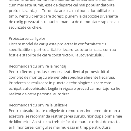
Carlige Tesla
cum mai este numit, este de departe cel mai popular datorita
pretului avantajos. Totodata are cea mai buna durabilitate in
Carlige Toyota
timp. Pentru clientii care doresc, punem la dispozitie si variante
Carlige Volkswagen
de carlig prevazute cu nuci cu maneta de demontare rapida sau
securizate cu cheie.
Carlige Volvo
Proiectarea carligelor
Carlige Xpeng
Fiecare model de carlig este proiectat in conformitate cu
Carlige Xpeng G6
specificatiile si particularitatile fiecarui autoturism, asa cum au
fost ele stabilite de catre constructorul autovehiculului.
Carlige Xpeng G9
Recomandari cu privire la montaj
Pentru fiecare produs comercializat clientul primeste kitul
complet de montaj cu elementele specifice aferente fiecaruia.
Prinderea se realizeaza in punctele tehnologice cu care este
echipat autovehiculul. Legile in vigoare prevad ca montajul sa fie
realizat de catre personal autorizat.
Recomandari cu privire la utilizare
Pentru absolut toate carligele de remorcare, indiferent de marca
acestora, se recomanda restrangerea suruburilor dupa prima mie
de kilometrii. Acest lucru trebuie facut deoarece oricat de exacta
ar fi montarea, carligul se mai muleaza in timp pe structura