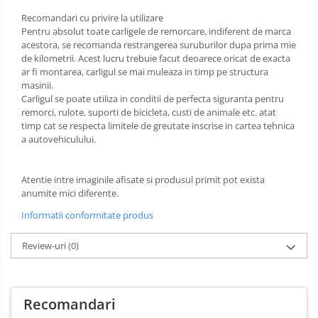
Carlige Xpeng
Recomandari cu privire la utilizare
Pentru absolut toate carligele de remorcare, indiferent de marca
Carlige Xpeng G6
acestora, se recomanda restrangerea suruburilor dupa prima mie
Carlige Xpeng G9
de kilometrii. Acest lucru trebuie facut deoarece oricat de exacta
ar fi montarea, carligul se mai muleaza in timp pe structura
masinii.
Carligul se poate utiliza in conditii de perfecta siguranta pentru
remorci, rulote, suporti de bicicleta, custi de animale etc. atat
timp cat se respecta limitele de greutate inscrise in cartea tehnica
a autovehiculului.
Atentie intre imaginile afisate si produsul primit pot exista
anumite mici diferente.
Informatii conformitate produs
Review-uri
(0)
Recomandari