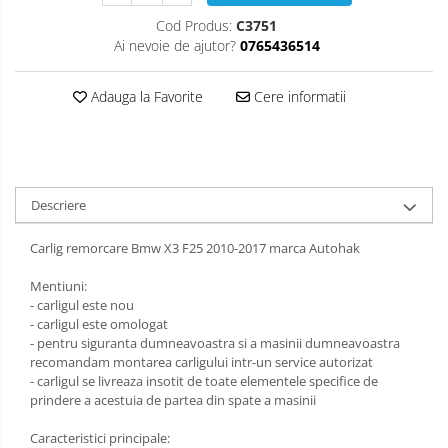
Carlige Isuzu
Covorase auto Suzuki
Scut motor Lancia
Cod Produs:
C3751
Ai nevoie de ajutor?
0765436514
Covorase auto Toyota
Carlige Iveco
Scut motor Land-Rover
Covorase auto Volvo
Carlige Jaecoo
Scut motor Leapmotor
Adauga la Favorite
Cere informatii
Covorase auto Vw
Carlige Jaecoo 5
Scut motor Lexus
Carlige Jaecoo 7
Scut motor MAN
Carlige Jaecoo E5
Descriere
Scut motor Maxus
Carlige Jeep
Scut motor Mazda
Carlig remorcare Bmw X3 F25 2010-2017 marca Autohak
Carlige Kia
Scut motor Mercedes
Carlige Kia EV4
Mentiuni:
- carligul este nou
Carlige Kia EV5
Scut motor MG
- carligul este omologat
Carlige Kia PV5
- pentru siguranta dumneavoastra si a masinii dumneavoastra
Scut motor Mini
recomandam montarea carligului intr-un service autorizat
Carlige Lada
- carligul se livreaza insotit de toate elementele specifice de
Scut motor Mitsubishi
prindere a acestuia de partea din spate a masinii
Carlige Lancia
Scut motor Nissan
Caracteristici principale:
Carlige Land Rover