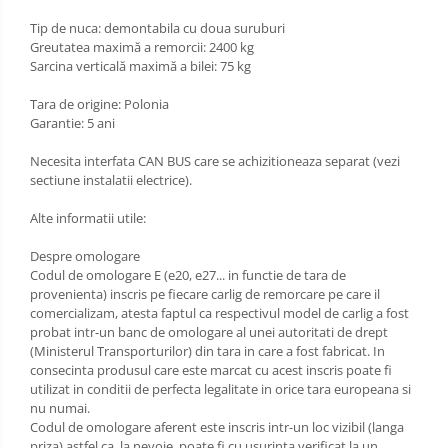
Scut motor Opel
Tip de nuca: demontabila cu doua suruburi
Carlige Lexus
Greutatea maximă a remorcii: 2400 kg
Scut motor Peugeot
Sarcina verticală maximă a bilei: 75 kg
Carlige MAN
Scut motor Porsche
Tara de origine: Polonia
Carlige Mazda
Garantie: 5 ani
Scut motor Renault
Carlige Mercedes
Necesita interfata CAN BUS care se achizitioneaza separat (vezi
Scut motor SAAB
Carlige MG
sectiune instalatii electrice).
Scut motor Seat
Carlige Mini
Alte informatii utile:
Scut motor Skoda
Carlige Mitsubishi
Despre omologare
Codul de omologare E (e20, e27... in functie de tara de
Scut motor Smart
Carlige Nissan
provenienta) inscris pe fiecare carlig de remorcare pe care il
comercializam, atesta faptul ca respectivul model de carlig a fost
Scut motor SsangYong
Carlige Omoda
probat intr-un banc de omologare al unei autoritati de drept
Scut motor Subaru
(Ministerul Transporturilor) din tara in care a fost fabricat. In
Carlige Opel
consecinta produsul care este marcat cu acest inscris poate fi
Scut motor Suzuki
utilizat in conditii de perfecta legalitate in orice tara europeana si
Carlige Peugeot
nu numai.
Scut motor Tesla
Codul de omologare aferent este inscris intr-un loc vizibil (langa
Carlige Plymouth
priza) astfel ca, la nevoie, poate fi cu usurinta verificat la un