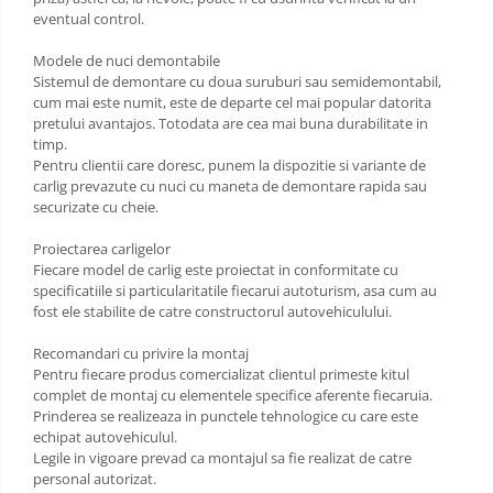
Scut motor Toyota
eventual control.
Carlige Polestar
Scut motor Volvo
Modele de nuci demontabile
Carlige Porsche
Sistemul de demontare cu doua suruburi sau semidemontabil,
Scut motor Volvo C40
cum mai este numit, este de departe cel mai popular datorita
Carlige Renault
Scut motor Volvo V90
pretului avantajos. Totodata are cea mai buna durabilitate in
timp.
Scut motor Volvo XC40
Carlige Seat
Pentru clientii care doresc, punem la dispozitie si variante de
Scut motor Vw
carlig prevazute cu nuci cu maneta de demontare rapida sau
Carlige Skoda
securizate cu cheie.
Carlige SsangYong
Proiectarea carligelor
Fiecare model de carlig este proiectat in conformitate cu
Carlige Subaru
specificatiile si particularitatile fiecarui autoturism, asa cum au
fost ele stabilite de catre constructorul autovehiculului.
Carlige Suzuki
Recomandari cu privire la montaj
Carlige Tesla
Pentru fiecare produs comercializat clientul primeste kitul
complet de montaj cu elementele specifice aferente fiecaruia.
Carlige Toyota
Prinderea se realizeaza in punctele tehnologice cu care este
echipat autovehiculul.
Carlige Volkswagen
Legile in vigoare prevad ca montajul sa fie realizat de catre
Carlige Volvo
personal autorizat.