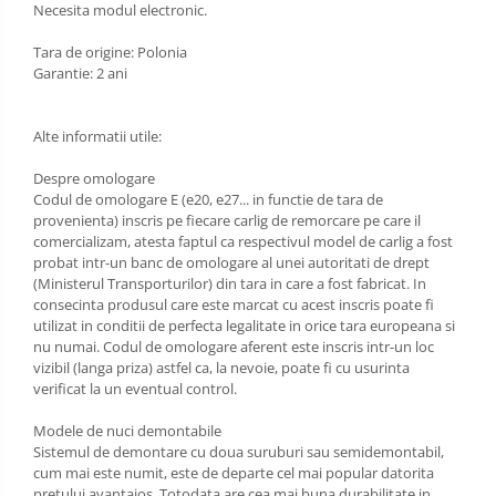
Necesita modul electronic.
Scut motor Opel
Carlige Lexus
Tara de origine: Polonia
Scut motor Peugeot
Garantie: 2 ani
Carlige MAN
Scut motor Porsche
Carlige Mazda
Alte informatii utile:
Scut motor Renault
Carlige Mercedes
Despre omologare
Scut motor SAAB
Carlige MG
Codul de omologare E (e20, e27... in functie de tara de
provenienta) inscris pe fiecare carlig de remorcare pe care il
Scut motor Seat
Carlige Mini
comercializam, atesta faptul ca respectivul model de carlig a fost
probat intr-un banc de omologare al unei autoritati de drept
Scut motor Skoda
Carlige Mitsubishi
(Ministerul Transporturilor) din tara in care a fost fabricat. In
consecinta produsul care este marcat cu acest inscris poate fi
Scut motor Smart
Carlige Nissan
utilizat in conditii de perfecta legalitate in orice tara europeana si
nu numai. Codul de omologare aferent este inscris intr-un loc
Scut motor SsangYong
Carlige Omoda
vizibil (langa priza) astfel ca, la nevoie, poate fi cu usurinta
Scut motor Subaru
verificat la un eventual control.
Carlige Opel
Scut motor Suzuki
Modele de nuci demontabile
Carlige Peugeot
Sistemul de demontare cu doua suruburi sau semidemontabil,
Scut motor Tesla
cum mai este numit, este de departe cel mai popular datorita
Carlige Plymouth
pretului avantajos. Totodata are cea mai buna durabilitate in