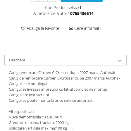
Carlige Isuzu
Covorase auto Suzuki
Scut motor Lancia
Cod Produs:
crlccr1
Ai nevoie de ajutor?
0765436514
Covorase auto Toyota
Carlige Iveco
Scut motor Land-Rover
Covorase auto Volvo
Carlige Jaecoo
Scut motor Leapmotor
Adauga la Favorite
Cere informatii
Covorase auto Vw
Carlige Jaecoo 5
Scut motor Lexus
Carlige Jaecoo 7
Scut motor MAN
Carlige Jaecoo E5
Descriere
Scut motor Maxus
Carlige Jeep
Scut motor Mazda
Carlig remorcare Citroen C-Crosser dupa 2007 marca Autohak
Carlige Kia
Carlig de remorcare Citroen C-Crosser dupa 2007 marca Autohak
Scut motor Mercedes
Carlige Kia EV4
Carligul este omologat.
Carligul se livreaza impreuna cu kit-ul complet de montaj.
Carlige Kia EV5
Scut motor MG
Carligul are instructiuni.
Carlige Kia PV5
Carligul se poate monta la orice service autorizat.
Scut motor Mini
Carlige Lada
Alte specificatii:
Scut motor Mitsubishi
Nuca demontabila cu suruburi
Carlige Lancia
Greutate maxima tractata: 2000 kg
Scut motor Nissan
Solicitare verticala maxima:100 kg .
Carlige Land Rover