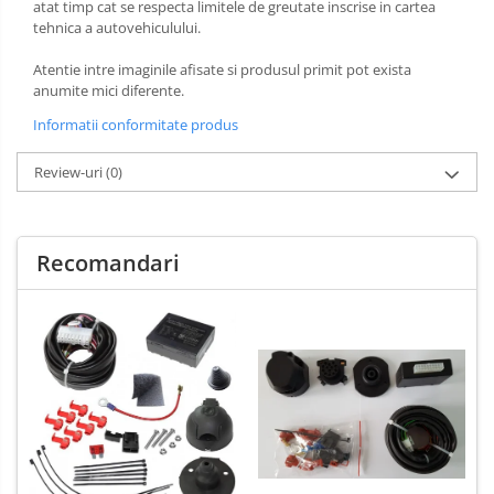
atat timp cat se respecta limitele de greutate inscrise in cartea
Carlige Xpeng
tehnica a autovehiculului.
Carlige Xpeng G6
Atentie intre imaginile afisate si produsul primit pot exista
Carlige Xpeng G9
anumite mici diferente.
Informatii conformitate produs
Review-uri
(0)
Recomandari