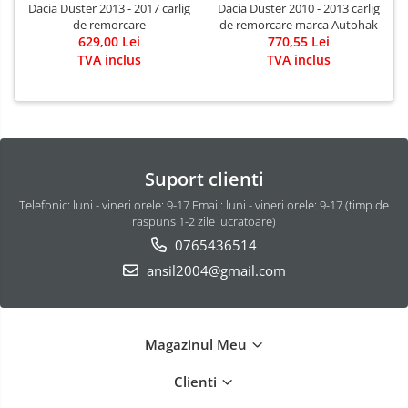
Dacia Duster 2013 - 2017 carlig
Dacia Duster 2010 - 2013 carlig
de remorcare
de remorcare marca Autohak
629,00 Lei
770,55 Lei
TVA inclus
TVA inclus
Suport clienti
Telefonic: luni - vineri orele: 9-17 Email: luni - vineri orele: 9-17 (timp de
raspuns 1-2 zile lucratoare)
0765436514
ansil2004@gmail.com
Magazinul Meu
Clienti