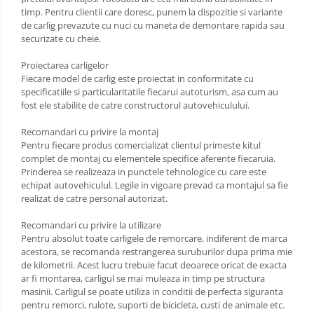
Scut motor Toyota
timp. Pentru clientii care doresc, punem la dispozitie si variante
Carlige Polestar
de carlig prevazute cu nuci cu maneta de demontare rapida sau
Scut motor Volvo
securizate cu cheie.
Carlige Porsche
Scut motor Volvo C40
Proiectarea carligelor
Carlige Renault
Scut motor Volvo V90
Fiecare model de carlig este proiectat in conformitate cu
specificatiile si particularitatile fiecarui autoturism, asa cum au
Scut motor Volvo XC40
Carlige Seat
fost ele stabilite de catre constructorul autovehiculului.
Scut motor Vw
Carlige Skoda
Recomandari cu privire la montaj
Pentru fiecare produs comercializat clientul primeste kitul
Carlige SsangYong
complet de montaj cu elementele specifice aferente fiecaruia.
Prinderea se realizeaza in punctele tehnologice cu care este
Carlige Subaru
echipat autovehiculul. Legile in vigoare prevad ca montajul sa fie
realizat de catre personal autorizat.
Carlige Suzuki
Recomandari cu privire la utilizare
Carlige Tesla
Pentru absolut toate carligele de remorcare, indiferent de marca
acestora, se recomanda restrangerea suruburilor dupa prima mie
Carlige Toyota
de kilometrii. Acest lucru trebuie facut deoarece oricat de exacta
ar fi montarea, carligul se mai muleaza in timp pe structura
Carlige Volkswagen
masinii. Carligul se poate utiliza in conditii de perfecta siguranta
Carlige Volvo
pentru remorci, rulote, suporti de bicicleta, custi de animale etc.