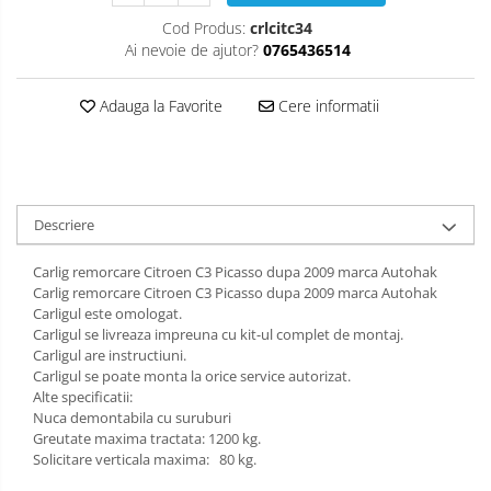
Carlige Isuzu
Covorase auto Suzuki
Scut motor Lancia
Cod Produs:
crlcitc34
Ai nevoie de ajutor?
0765436514
Covorase auto Toyota
Carlige Iveco
Scut motor Land-Rover
Covorase auto Volvo
Carlige Jaecoo
Scut motor Leapmotor
Adauga la Favorite
Cere informatii
Covorase auto Vw
Carlige Jaecoo 5
Scut motor Lexus
Carlige Jaecoo 7
Scut motor MAN
Carlige Jaecoo E5
Descriere
Scut motor Maxus
Carlige Jeep
Scut motor Mazda
Carlig remorcare Citroen C3 Picasso dupa 2009 marca Autohak
Carlige Kia
Carlig remorcare Citroen C3 Picasso dupa 2009 marca Autohak
Scut motor Mercedes
Carlige Kia EV4
Carligul este omologat.
Carligul se livreaza impreuna cu kit-ul complet de montaj.
Carlige Kia EV5
Scut motor MG
Carligul are instructiuni.
Carlige Kia PV5
Carligul se poate monta la orice service autorizat.
Scut motor Mini
Alte specificatii:
Carlige Lada
Nuca demontabila cu suruburi
Scut motor Mitsubishi
Greutate maxima tractata: 1200 kg.
Carlige Lancia
Solicitare verticala maxima: 80 kg.
Scut motor Nissan
Carlige Land Rover