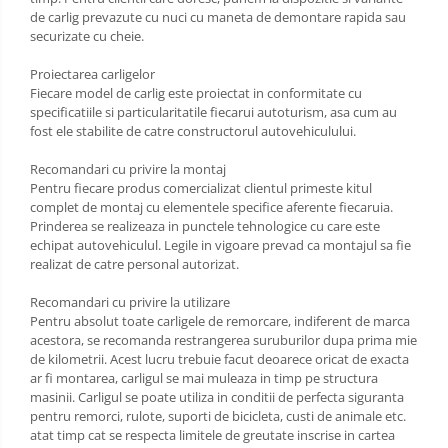
Scut motor Toyota
de carlig prevazute cu nuci cu maneta de demontare rapida sau
Carlige Polestar
securizate cu cheie.
Scut motor Volvo
Carlige Porsche
Proiectarea carligelor
Scut motor Volvo C40
Fiecare model de carlig este proiectat in conformitate cu
Carlige Renault
Scut motor Volvo V90
specificatiile si particularitatile fiecarui autoturism, asa cum au
fost ele stabilite de catre constructorul autovehiculului.
Scut motor Volvo XC40
Carlige Seat
Scut motor Vw
Recomandari cu privire la montaj
Carlige Skoda
Pentru fiecare produs comercializat clientul primeste kitul
complet de montaj cu elementele specifice aferente fiecaruia.
Carlige SsangYong
Prinderea se realizeaza in punctele tehnologice cu care este
echipat autovehiculul. Legile in vigoare prevad ca montajul sa fie
Carlige Subaru
realizat de catre personal autorizat.
Carlige Suzuki
Recomandari cu privire la utilizare
Pentru absolut toate carligele de remorcare, indiferent de marca
Carlige Tesla
acestora, se recomanda restrangerea suruburilor dupa prima mie
de kilometrii. Acest lucru trebuie facut deoarece oricat de exacta
Carlige Toyota
ar fi montarea, carligul se mai muleaza in timp pe structura
masinii. Carligul se poate utiliza in conditii de perfecta siguranta
Carlige Volkswagen
pentru remorci, rulote, suporti de bicicleta, custi de animale etc.
Carlige Volvo
atat timp cat se respecta limitele de greutate inscrise in cartea