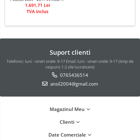
cheie marca Autohak
1.691,71 Lei
TVA inclus
Suport clienti
Telefonic: luni - vineri orele: 9-17 Email: luni - vineri orele: 9-17 (timp de
raspuns 1-2 zile lucratoare)
0765436514
ansil2004@gmail.com
Magazinul Meu
Clienti
Date Comerciale