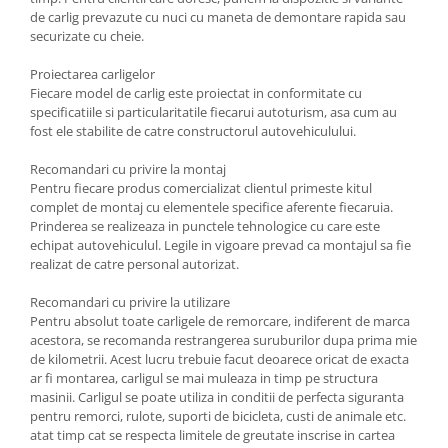
Carlige Tesla
de carlig prevazute cu nuci cu maneta de demontare rapida sau
securizate cu cheie.
Carlige Toyota
Carlige Volkswagen
Proiectarea carligelor
Fiecare model de carlig este proiectat in conformitate cu
Carlige Volvo
specificatiile si particularitatile fiecarui autoturism, asa cum au
fost ele stabilite de catre constructorul autovehiculului.
Carlige Xpeng
Carlige Xpeng G6
Recomandari cu privire la montaj
Pentru fiecare produs comercializat clientul primeste kitul
Carlige Xpeng G9
complet de montaj cu elementele specifice aferente fiecaruia.
Prinderea se realizeaza in punctele tehnologice cu care este
echipat autovehiculul. Legile in vigoare prevad ca montajul sa fie
realizat de catre personal autorizat.
Recomandari cu privire la utilizare
Pentru absolut toate carligele de remorcare, indiferent de marca
acestora, se recomanda restrangerea suruburilor dupa prima mie
de kilometrii. Acest lucru trebuie facut deoarece oricat de exacta
ar fi montarea, carligul se mai muleaza in timp pe structura
masinii. Carligul se poate utiliza in conditii de perfecta siguranta
pentru remorci, rulote, suporti de bicicleta, custi de animale etc.
atat timp cat se respecta limitele de greutate inscrise in cartea