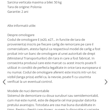
Sarcina verticala maxima a bilei: 50 kg
Scut motor Smart
Carlige Mitsubishi
Tara de origine: Polonia
Garantie: 2 ani
Scut motor SsangYong
Carlige Nissan
Scut motor Subaru
Carlige Omoda
Alte informatii utile:
Scut motor Suzuki
Carlige Opel
Despre omologare
Scut motor Tesla
Carlige Peugeot
Codul de omologare E (e20, e27... in functie de tara de
Scut motor Toyota
Carlige Plymouth
provenienta) inscris pe fiecare carlig de remorcare pe care il
comercializam, atesta faptul ca respectivul model de carlig a fost
Scut motor Volvo
Carlige Polestar
probat intr-un banc de omologare al unei autoritati de drept
(Ministerul Transporturilor) din tara in care a fost fabricat. In
Scut motor Volvo C40
Carlige Porsche
consecinta produsul care este marcat cu acest inscris poate fi
Scut motor Volvo V90
Carlige Renault
utilizat in conditii de perfecta legalitate in orice tara europeana si
Scut motor Volvo XC40
nu numai. Codul de omologare aferent este inscris intr-un loc
Carlige Seat
vizibil (langa priza) astfel ca, la nevoie, poate fi cu usurinta
Scut motor Vw
verificat la un eventual control.
Carlige Skoda
Carlige SsangYong
Modele de nuci demontabile
Sistemul de demontare cu doua suruburi sau semidemontabil,
Carlige Subaru
cum mai este numit, este de departe cel mai popular datorita
pretului avantajos. Totodata are cea mai buna durabilitate in
Carlige Suzuki
timp. Pentru clientii care doresc, punem la dispozitie si variante