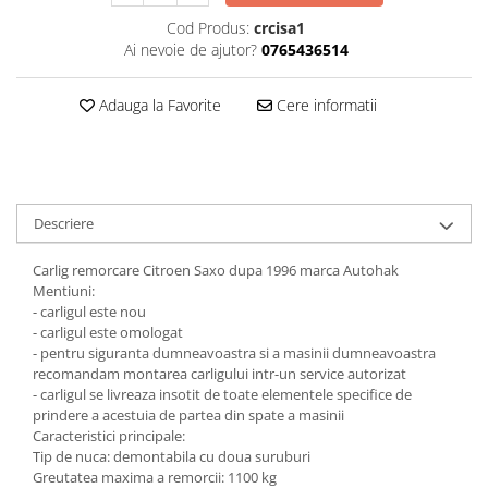
Carlige Jaecoo 7
Scut motor MAN
Covorase auto Toyota
Cod Produs:
crcisa1
Carlige Jaecoo E5
Covorase auto Volvo
Scut motor Maxus
Ai nevoie de ajutor?
0765436514
Carlige Jeep
Covorase auto Vw
Scut motor Mazda
Carlige Kia
Adauga la Favorite
Cere informatii
Scut motor Mercedes
Carlige Kia EV4
Scut motor MG
Carlige Kia EV5
Scut motor Mini
Carlige Kia PV5
Scut motor Mitsubishi
Carlige Lada
Descriere
Scut motor Nissan
Carlige Lancia
Carlig remorcare Citroen Saxo dupa 1996 marca Autohak
Scut motor Opel
Carlige Land Rover
Mentiuni:
Scut motor Peugeot
- carligul este nou
Carlige Lexus
- carligul este omologat
Scut motor Porsche
Carlige MAN
- pentru siguranta dumneavoastra si a masinii dumneavoastra
recomandam montarea carligului intr-un service autorizat
Scut motor Renault
Carlige Mazda
- carligul se livreaza insotit de toate elementele specifice de
Scut motor SAAB
Carlige Mercedes
prindere a acestuia de partea din spate a masinii
Caracteristici principale:
Scut motor Seat
Carlige MG
Tip de nuca: demontabila cu doua suruburi
Greutatea maxima a remorcii: 1100 kg
Scut motor Skoda
Carlige Mini