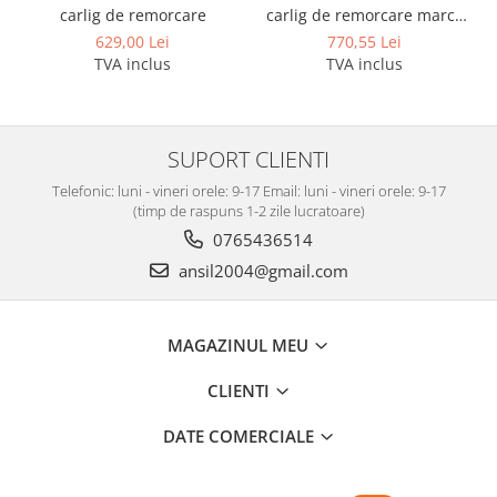
carlig de remorcare
carlig de remorcare marca
Autohak
629,00 Lei
770,55 Lei
TVA inclus
TVA inclus
SUPORT CLIENTI
Telefonic: luni - vineri orele: 9-17 Email: luni - vineri orele: 9-17
(timp de raspuns 1-2 zile lucratoare)
0765436514
ansil2004@gmail.com
MAGAZINUL MEU
CLIENTI
DATE COMERCIALE