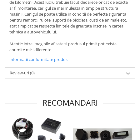
de kilometrii. Acest lucru trebuie facut deoarece oricat de exacta
Covorase si tavite
ar fi montarea, carligul se mai muleaza in timp pe structura
Covorase auto
masinii. Carligul se poate utiliza in conditii de perfecta siguranta
pentru remorci, rulote, suporti de bicicleta, custi de animale etc.
Covorase auto Alfa Romeo
atat timp cat se respecta limitele de greutate inscrise in cartea
Covorase auto Audi
tehnica a autovehiculului.
Covorase auto Bmw
Atentie intre imaginile afisate si produsul primit pot exista
Covorase auto Chevrolet
anumite mici diferente.
Covorase auto Citroen
Informatii conformitate produs
Covorase auto Dacia
Covorase auto Fiat
Review-uri
(0)
Covorase auto Ford
Covorase auto Honda
Covorase auto Hyundai
RECOMANDARI
Covorase auto Isuzu
Covorase auto Iveco
Covorase auto Jeep
Covorase auto Kia
Covorase auto Land Rover