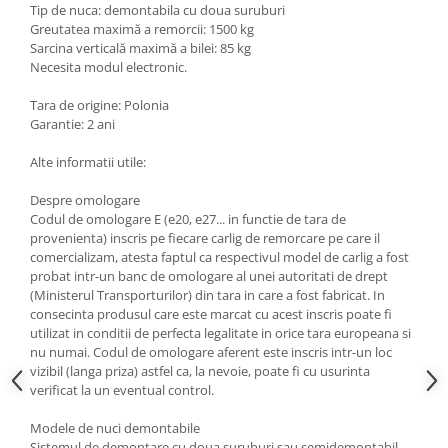
Tip de nuca: demontabila cu doua suruburi
Carlige Lancia
Greutatea maximă a remorcii: 1500 kg
Carlige Land Rover
Sarcina verticală maximă a bilei: 85 kg
Necesita modul electronic.
Carlige Lexus
Tara de origine: Polonia
Carlige MAN
Garantie: 2 ani
Carlige Mazda
Alte informatii utile:
Carlige Mercedes
Despre omologare
Carlige MG
Codul de omologare E (e20, e27... in functie de tara de
Carlige Mini
provenienta) inscris pe fiecare carlig de remorcare pe care il
comercializam, atesta faptul ca respectivul model de carlig a fost
Carlige Mitsubishi
probat intr-un banc de omologare al unei autoritati de drept
Carlige Nissan
(Ministerul Transporturilor) din tara in care a fost fabricat. In
consecinta produsul care este marcat cu acest inscris poate fi
Carlige Omoda
utilizat in conditii de perfecta legalitate in orice tara europeana si
nu numai. Codul de omologare aferent este inscris intr-un loc
Carlige Opel
vizibil (langa priza) astfel ca, la nevoie, poate fi cu usurinta
Carlige Peugeot
verificat la un eventual control.
Carlige Plymouth
Modele de nuci demontabile
Sistemul de demontare cu doua suruburi sau semidemontabil,