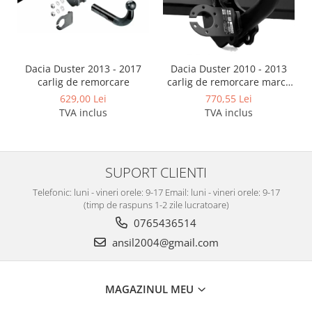
Covorase auto Vw
Cutii portbagaj
Cutii portbagaj pt. bare
transversale
Dacia Duster 2013 - 2017
Dacia Duster 2010 - 2013
Echipamente
carlig de remorcare
carlig de remorcare marca
Generatoare curent portabile
Autohak
629,00 Lei
770,55 Lei
Genti si rucsacuri
TVA inclus
TVA inclus
Accesorii genti-rucsacuri
Genti de umar
SUPORT CLIENTI
Genti laptop
Telefonic: luni - vineri orele: 9-17 Email: luni - vineri orele: 9-17
Genti schi si snowboard
(timp de raspuns 1-2 zile lucratoare)
Genti voiaj
0765436514
Grilaje portbagaj auto
ansil2004@gmail.com
Huse scaune auto
Instalatii electrice
MAGAZINUL MEU
Instalatii simple