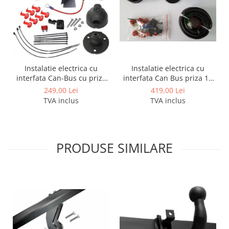
Covorase auto Lexus
Covorase auto Mazda
Covorase auto Mercedes
Covorase auto Mini
Covorase auto Mitsubishi
Instalatie electrica cu
Instalatie electrica cu
Covorase auto Nissan
interfata Can Bus priza 13
interfata Can-Bus cu priza
Covorase auto Opel
pini - 8 pini activi
de 7 pini
419,00 Lei
249,00 Lei
Covorase auto Peugeot
TVA inclus
TVA inclus
Covorase auto Porsche
Covorase auto Renault
Covorase auto Saab
PRODUSE SIMILARE
Covorase auto Seat
Covorase auto Skoda
Covorase auto Subaru
Covorase auto Suzuki
Covorase auto Toyota
Covorase auto Volvo