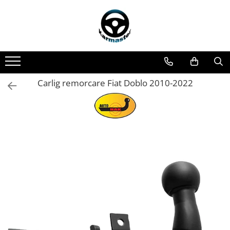
Toate Produsele
Accesorii carlige de remorcare
Accesorii cutii portbagaj
Accesorii remorci
Carlig remorcare Fiat Doblo 2010-2022
Amortizoare osie remorci
Cabluri de frana remorci
Cuple remorci
Saboti frana remorci
Carlige de remorcare
Carlige Alfa Romeo
Carlige Alpine
Carlige Audi
Carlige Bmw