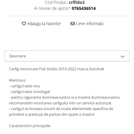
Cod Produs:
crlfido2
Ai nevoie de ajutor?
0765436514
Carlige Honda
Carlige Hyundai
Adauga la Favorite
Cere informatii
Carlige Infiniti
Carlige Isuzu
Carlige Iveco
Carlige Jaecoo
Descriere
Carlige Jaecoo 5
Carlig remorcare Fiat Doblo 2010-2022 marca Autohak
Carlige Jaecoo 7
Carlige Jaecoo E5
Mentiuni:
- carligul este nou
Carlige Jeep
- carligul este omologat
Carlige Kia
- pentru siguranta dumneavoastra si a masinii dumneavoastra
recomandam montarea carligului intr-un service autorizat
Carlige Kia EV4
- carligul se livreaza insotit de toate elementele specifice de
Carlige Kia EV5
prindere a acestuia de partea din spate a masinii
Carlige Kia PV5
Caracteristici principale:
Carlige Lada