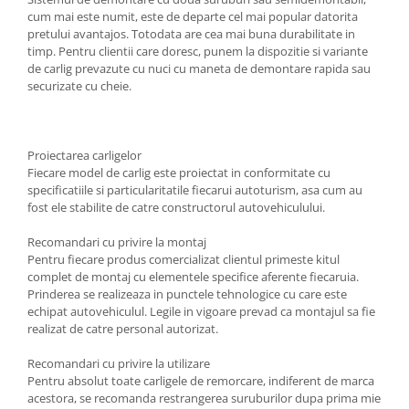
Carlige Polestar
cum mai este numit, este de departe cel mai popular datorita
Carlige Porsche
pretului avantajos. Totodata are cea mai buna durabilitate in
timp. Pentru clientii care doresc, punem la dispozitie si variante
Carlige Renault
de carlig prevazute cu nuci cu maneta de demontare rapida sau
Carlige Seat
securizate cu cheie.
Carlige Skoda
Carlige SsangYong
Proiectarea carligelor
Carlige Subaru
Fiecare model de carlig este proiectat in conformitate cu
specificatiile si particularitatile fiecarui autoturism, asa cum au
Carlige Suzuki
fost ele stabilite de catre constructorul autovehiculului.
Carlige Tesla
Recomandari cu privire la montaj
Carlige Toyota
Pentru fiecare produs comercializat clientul primeste kitul
complet de montaj cu elementele specifice aferente fiecaruia.
Carlige Volkswagen
Prinderea se realizeaza in punctele tehnologice cu care este
echipat autovehiculul. Legile in vigoare prevad ca montajul sa fie
Carlige Volvo
realizat de catre personal autorizat.
Carlige Xpeng
Recomandari cu privire la utilizare
Carlige Xpeng G6
Pentru absolut toate carligele de remorcare, indiferent de marca
Carlige Xpeng G9
acestora, se recomanda restrangerea suruburilor dupa prima mie