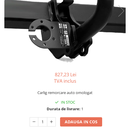
Carlige BYD
Carlige Cadillac
Carlige Chery
Carlige Chevrolet
Carlige Chrysler
Carlige Citroen
Carlige Dacia
Carlige Daewoo
827,23 Lei
Carlige Dodge
TVA inclus
Carlige Dongfeng
Carlig remorcare auto omologat
Carlige DR
Carlige DS
IN STOC
Durata de livrare:
1
Carlige Ebro
Carlige Fiat
ADAUGA IN COS
Carlige Ford