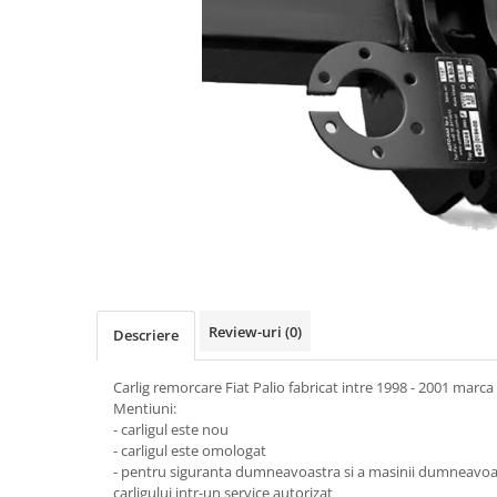
Carlige BYD
Carlige Cadillac
Carlige Chery
Carlige Chevrolet
Carlige Chrysler
Carlige Citroen
Carlige Dacia
Carlige Daewoo
Carlige Dodge
Carlige Dongfeng
Review-uri
(0)
Descriere
Carlige DR
Carlig remorcare Fiat Palio fabricat intre 1998 - 2001 marc
Carlige DS
Mentiuni:
Carlige Ebro
- carligul este nou
- carligul este omologat
Carlige Fiat
- pentru siguranta dumneavoastra si a masinii dumneav
carligului intr-un service autorizat
Carlige Ford