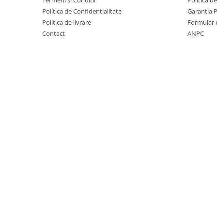
Termeni si Conditii
Politica d
Covorase auto Vw
Politica de Confidentialitate
Garantia 
Cutii portbagaj
Politica de livrare
Formular 
Cutii portbagaj pt. bare
Contact
ANPC
transversale
Echipamente
Generatoare curent portabile
Genti si rucsacuri
Accesorii genti-rucsacuri
Genti de umar
Genti laptop
Genti schi si snowboard
Genti voiaj
Grilaje portbagaj auto
Huse scaune auto
Instalatii electrice
Instalatii simple