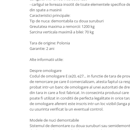
- carligul se livreaza insotit de toate elementele specifice 
Carlige Honda
din spate a masinii
Caracteristici principale:
Carlige Hyundai
Tip de nuca: demontabila cu doua suruburi
Carlige Infiniti
Greutatea maxima a remorcii: 1200 kg
Sarcina verticala maximã a bilei: 70 kg
Carlige Isuzu
Tara de origine: Polonia
Carlige Iveco
Garantie: 2 ani
Carlige Jaecoo
Alte informatii utile:
Carlige Jaecoo 5
Carlige Jaecoo 7
Despre omologare
Codul de omologare E (e20, e27... in functie de tara de prove
Carlige Jaecoo E5
de remorcare pe care il comercializam, atesta faptul ca resp
Carlige Jeep
probat intr-un banc de omologare al unei autoritati de dre
din tara in care a fost fabricat. In consecinta produsul care
Carlige Kia
poate fi utilizat in conditii de perfecta legalitate in orice
Carlige Kia EV4
de omologare aferent este inscris intr-un loc vizibil (langa pr
cu usurinta verificat la un eventual control.
Carlige Kia EV5
Carlige Kia PV5
Modele de nuci demontabile
Carlige Lada
Sistemul de demontare cu doua suruburi sau semidemonta