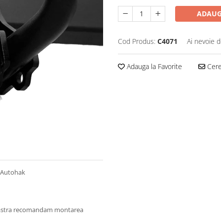
ADAUG
Cod Produs:
C4071
Ai nevoie d
Adauga la Favorite
Cere 
a Autohak
oastra recomandam montarea