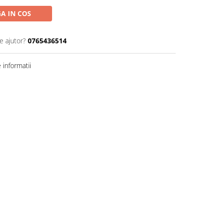
A IN COS
e ajutor?
0765436514
informatii