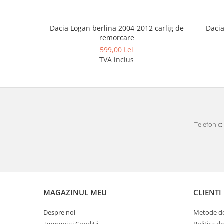
Covorase auto Lexus
Covorase auto Mazda
Dacia
Dacia Logan berlina 2004-2012 carlig de
Covorase auto Mercedes
remorcare
Covorase auto Mini
599,00 Lei
Covorase auto Mitsubishi
TVA inclus
Covorase auto Nissan
Covorase auto Opel
Covorase auto Peugeot
Covorase auto Porsche
Covorase auto Renault
Telefonic: 
Covorase auto Saab
Covorase auto Seat
Covorase auto Skoda
Covorase auto Subaru
Covorase auto Suzuki
MAGAZINUL MEU
CLIENTI
Covorase auto Toyota
Covorase auto Volvo
Despre noi
Metode de