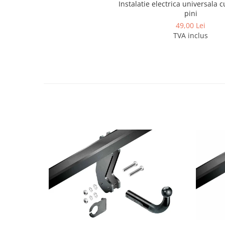
Instalatie electrica universala c
Covorase si tavite
pini
Covorase auto
49,00 Lei
Covorase auto Alfa Romeo
TVA inclus
Covorase auto Audi
Covorase auto Bmw
Covorase auto Chevrolet
Covorase auto Citroen
Covorase auto Dacia
Covorase auto Fiat
Covorase auto Ford
Covorase auto Honda
Covorase auto Hyundai
Covorase auto Isuzu
Covorase auto Iveco
Covorase auto Jeep
Covorase auto Kia
Covorase auto Land Rover