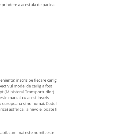
de prindere a acestuia de partea
nienta) inscris pe fiecare carlig
ectivul model de carlig a fost
pt (Ministerul Transporturilor)
 este marcat cu acest inscris
 tara europeana si nu numai. Codul
iza) astfel ca, la nevoie, poate fi
bil, cum mai este numit, este