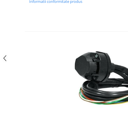
Carlige Polestar
Informatii conformitate produs
Carlige Porsche
Carlige Renault
Carlige Seat
Carlige Skoda
Carlige SsangYong
Carlige Subaru
Carlige Suzuki
Carlige Tesla
Carlige Toyota
Carlige Volkswagen
Carlige Volvo
Carlige Xpeng
Carlige Xpeng G6
Carlige Xpeng G9