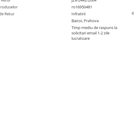
e Retur
j29/2442/2004
Produselor
ro16950481
©
de Retur
Infratirii
Baicoi, Prahova
Timp mediu de raspuns la
solicitari email 1-2 zile
lucratoare