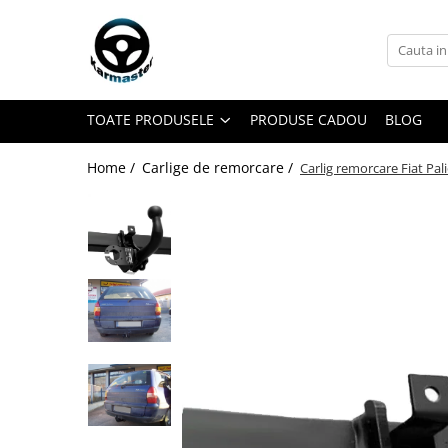
Toate Produsele
Accesorii carlige de remorcare
TOATE PRODUSELE
PRODUSE CADOU
BLOG
Accesorii cutii portbagaj
Accesorii remorci
Home /
Carlige de remorcare /
Carlig remorcare Fiat Pali
Amortizoare osie remorci
Cabluri de frana remorci
Cuple remorci
Saboti frana remorci
Carlige de remorcare
Carlige Alfa Romeo
Carlige Alpine
Carlige Audi
Carlige Bmw