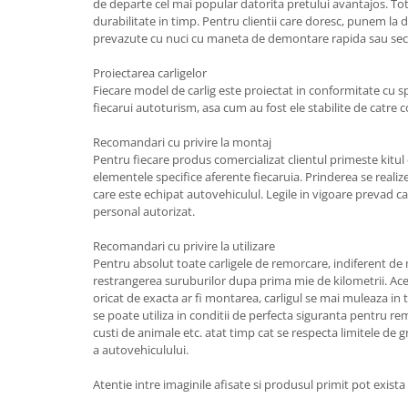
de departe cel mai popular datorita pretului avantajos. T
Carlige Lancia
durabilitate in timp. Pentru clientii care doresc, punem la di
prevazute cu nuci cu maneta de demontare rapida sau secu
Carlige Land Rover
Carlige Lexus
Proiectarea carligelor
Fiecare model de carlig este proiectat in conformitate cu spec
Carlige MAN
fiecarui autoturism, asa cum au fost ele stabilite de catre 
Carlige Mazda
Recomandari cu privire la montaj
Carlige Mercedes
Pentru fiecare produs comercializat clientul primeste kitu
elementele specifice aferente fiecaruia. Prinderea se reali
Carlige MG
care este echipat autovehiculul. Legile in vigoare prevad ca
Carlige Mini
personal autorizat.
Carlige Mitsubishi
Recomandari cu privire la utilizare
Pentru absolut toate carligele de remorcare, indiferent d
Carlige Nissan
restrangerea suruburilor dupa prima mie de kilometrii. Ace
Carlige Omoda
oricat de exacta ar fi montarea, carligul se mai muleaza in 
se poate utiliza in conditii de perfecta siguranta pentru remo
Carlige Opel
custi de animale etc. atat timp cat se respecta limitele de g
a autovehiculului.
Carlige Peugeot
Carlige Plymouth
Atentie intre imaginile afisate si produsul primit pot exist