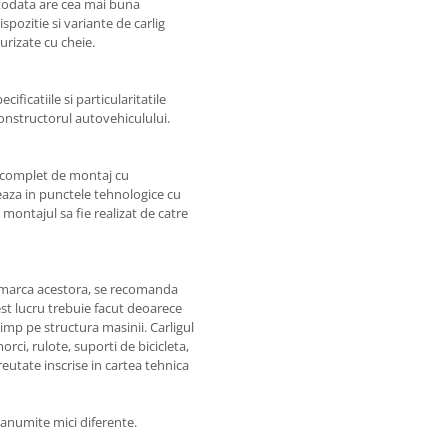
otodata are cea mai buna
spozitie si variante de carlig
rizate cu cheie.
ificatiile si particularitatile
constructorul autovehiculului.
l complet de montaj cu
zeaza in punctele tehnologice cu
 montajul sa fie realizat de catre
e marca acestora, se recomanda
st lucru trebuie facut deoarece
timp pe structura masinii. Carligul
rci, rulote, suporti de bicicleta,
reutate inscrise in cartea tehnica
a anumite mici diferente.