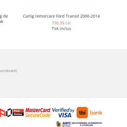
g de
Carlig remorcare Ford Transit 2000-2014
Carlig re
ak
dup
730,35 Lei
TVA inclus
 lucratoare)