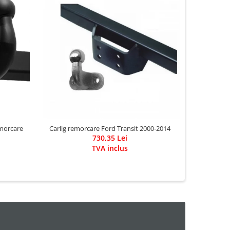
emorcare
Carlig remorcare Ford Transit 2000-2014
Carlig re
730,35 Lei
du
TVA inclus