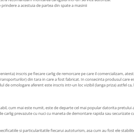
de prindere a acestuia de partea din spate a masinii
enienta) inscris pe fiecare carlig de remorcare pe care il comercializam, atest
nsporturilor) din tara in care a fost fabricat. In consecinta produsul care est
l de omologare aferent este inscris intr-un loc vizibil (langa priza) astfel ca, 
, cum mai este numit, este de departe cel mai popular datorita pretului av
e de carlig prevazute cu nuci cu maneta de demontare rapida sau securizate c
cificatiile si particularitatile fiecarui autoturism, asa cum au fost ele stabil