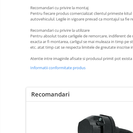
Recomandari cu privire la montaj
Carlige Land Rover
Pentru fiecare produs comercializat clientul primeste kitul
Carlige Lexus
autovehiculul. Legile in vigoare prevad ca montajul sa fie r
Carlige MAN
Recomandari cu privire la utilizare
Carlige Mazda
Pentru absolut toate carligele de remorcare, indiferent de
exacta ar fi montarea, carligul se mai muleaza in timp pe str
Carlige Mercedes
etc. atat timp cat se respecta limitele de greutate inscrise 
Carlige MG
Atentie intre imaginile afisate si produsul primit pot exist
Carlige Mini
Informatii conformitate produs
Carlige Mitsubishi
Carlige Nissan
Carlige Omoda
Recomandari
Carlige Opel
Carlige Peugeot
Carlige Plymouth
Carlige Polestar