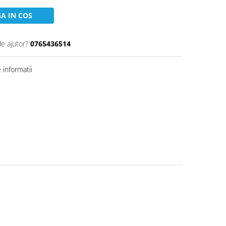
A IN COS
de ajutor?
0765436514
informatii