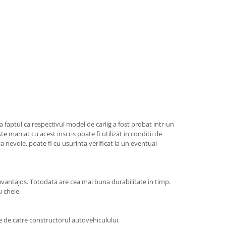
a faptul ca respectivul model de carlig a fost probat intr-un
e marcat cu acest inscris poate fi utilizat in conditii de
la nevoie, poate fi cu usurinta verificat la un eventual
antajos. Totodata are cea mai buna durabilitate in timp.
u cheie.
ite de catre constructorul autovehiculului.