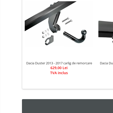
Covorase auto Alfa Romeo
Covorase auto Audi
Covorase auto Bmw
Covorase auto Chevrolet
Covorase auto Citroen
Covorase auto Dacia
Covorase auto Fiat
Covorase auto Ford
Covorase auto Honda
Dacia Duster 2013 - 2017 carlig de remorcare
Dacia Du
Covorase auto Hyundai
629,00 Lei
TVA inclus
Covorase auto Isuzu
Covorase auto Iveco
Covorase auto Jeep
Covorase auto Kia
Covorase auto Land Rover
Covorase auto Lexus