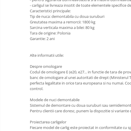
Carlige Honda
- carligul se livreaza insotit de toate elementele specifice 
Carlige Hyundai
Caracteristici principale:
Tip de nuca: demontabila cu doua suruburi
Carlige Infiniti
Greutatea maxima a remorcii: 1800 kg
Sarcina verticala maxima a bilei: 80 kg
Carlige Isuzu
Tara de origine: Polonia
Carlige Iveco
Garantie: 2 ani
Carlige Jaecoo
Carlige Jaecoo 5
Alte informatii utile:
Carlige Jaecoo 7
Despre omologare
Carlige Jaecoo E5
Codul de omologare E (e20, e27... in functie de tara de prov
banc de omologare al unei autoritati de drept (Ministerul Tra
Carlige Jeep
perfecta legalitate in orice tara europeana si nu numai. Codu
Carlige Kia
control.
Carlige Kia EV4
Modele de nuci demontabile
Carlige Kia EV5
Sistemul de demontare cu doua suruburi sau semidemontabil
Pentru clientii care doresc, punem la dispozitie si variant
Carlige Kia PV5
Carlige Lada
Proiectarea carligelor
Fiecare model de carlig este proiectat in conformitate cu spe
Carlige Lancia