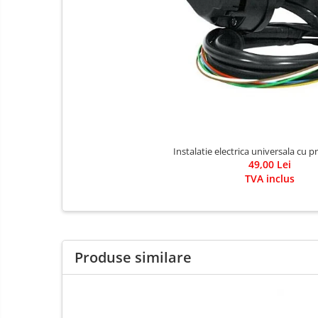
Carlige Porsche
Carlige Renault
Carlige Seat
Carlige Skoda
Carlige SsangYong
Carlige Subaru
Carlige Suzuki
Instalatie electrica universala cu pr
Carlige Tesla
49,00 Lei
TVA inclus
Carlige Toyota
Carlige Volkswagen
Carlige Volvo
Carlige Xpeng
Produse similare
Carlige Xpeng G6
Carlige Xpeng G9
Covorase auto