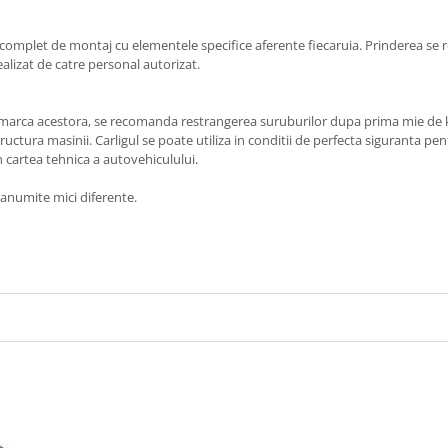
 complet de montaj cu elementele specifice aferente fiecaruia. Prinderea se r
ealizat de catre personal autorizat.
 marca acestora, se recomanda restrangerea suruburilor dupa prima mie de ki
uctura masinii. Carligul se poate utiliza in conditii de perfecta siguranta pen
in cartea tehnica a autovehiculului.
a anumite mici diferente.