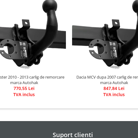
ster 2010 - 2013 carlig de remorcare
Dacia MCV dupa 2007 carlig de r
marca Autohak
marca Autohak
770,55 Lei
847,84 Lei
TVA inclus
TVA inclus
Suport clienti