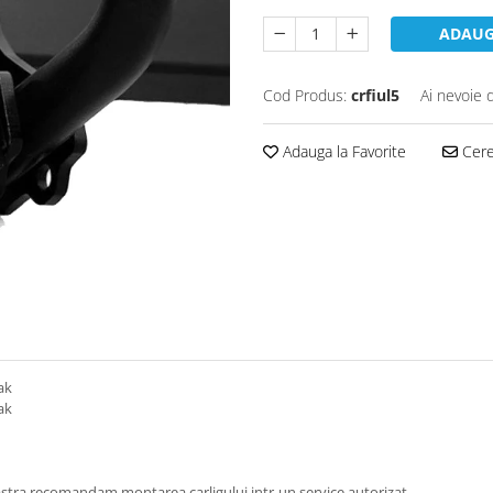
ADAUG
Cod Produs:
crfiul5
Ai nevoie 
Adauga la Favorite
Cere 
ak
ak
tra recomandam montarea carligului intr-un service autorizat