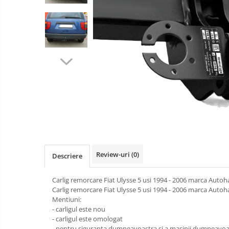
scaune
Carlige Cadillac
auto
Instalatii
Carlige Chery
electrice
Carlige Chevrolet
Scuturi
metalice
Carlige Chrysler
Suporturi
Carlige Citroen
biciclete
Carlige Dacia
Suporturi
de
Carlige Daewoo
scara
Carlige Dodge
Carlige Dongfeng
Carlige DR
Review-uri
(0)
Descriere
Carlige DS
Carlig remorcare Fiat Ulysse 5 usi 1994 - 2006 marca Autoh
Carlige Ebro
Carlig remorcare Fiat Ulysse 5 usi 1994 - 2006 marca Autoh
Carlige Fiat
Mentiuni:
- carligul este nou
Carlige Ford
- carligul este omologat
- pentru siguranta dumneavoastra si a masinii dumneavoas