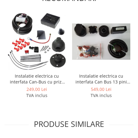
Covorase auto Lexus
Covorase auto Mazda
Covorase auto Mercedes
Covorase auto Mini
Covorase auto Mitsubishi
Covorase auto Nissan
Covorase auto Opel
Covorase auto Peugeot
Covorase auto Porsche
Covorase auto Renault
Instalatie electrica cu
Instalatie electrica cu
interfata Can Bus 13 pini
interfata Can-Bus cu priza
Covorase auto Saab
activi
de 7 pini
549,00 Lei
249,00 Lei
Covorase auto Seat
TVA inclus
TVA inclus
Covorase auto Skoda
Covorase auto Subaru
Covorase auto Suzuki
PRODUSE SIMILARE
Covorase auto Toyota
Covorase auto Volvo