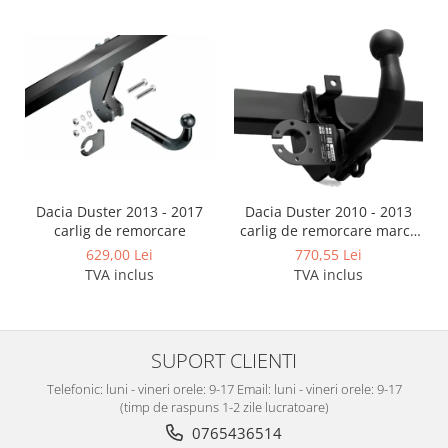
Covorase auto Vw
Cutii portbagaj
Cutii portbagaj pt. bare
transversale
Echipamente
Generatoare curent portabile
Genti si rucsacuri
Accesorii genti-rucsacuri
Dacia Duster 2013 - 2017
Dacia Duster 2010 - 2013
Genti de umar
carlig de remorcare
carlig de remorcare marca
Genti laptop
Autohak
629,00 Lei
770,55 Lei
TVA inclus
TVA inclus
Genti schi si snowboard
Genti voiaj
Grilaje portbagaj auto
SUPORT CLIENTI
Huse scaune auto
Telefonic: luni - vineri orele: 9-17 Email: luni - vineri orele: 9-17
Instalatii electrice
(timp de raspuns 1-2 zile lucratoare)
Instalatii simple
0765436514