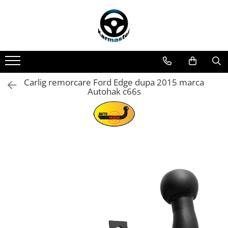
Toate Produsele
Accesorii carlige de remorcare
Accesorii cutii portbagaj
Accesorii remorci
Carlig remorcare Ford Edge dupa 2015 marca
Autohak c66s
Amortizoare osie remorci
Cabluri de frana remorci
Cuple remorci
Saboti frana remorci
Carlige de remorcare
Carlige Alfa Romeo
Carlige Alpine
Carlige Audi
Carlige Bmw