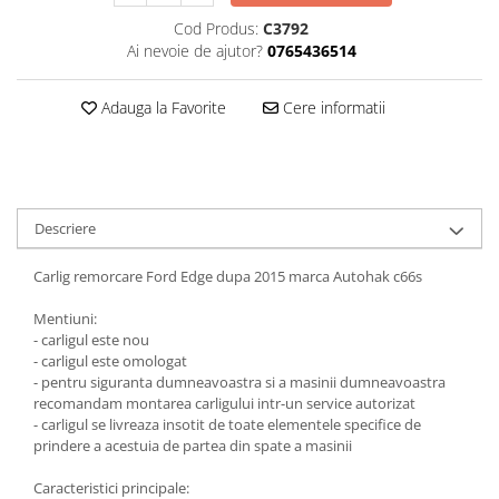
Cod Produs:
C3792
Carlige Honda
Ai nevoie de ajutor?
0765436514
Carlige Hyundai
Carlige Infiniti
Adauga la Favorite
Cere informatii
Carlige Isuzu
Carlige Iveco
Carlige Jaecoo
Descriere
Carlige Jaecoo 5
Carlige Jaecoo 7
Carlig remorcare Ford Edge dupa 2015 marca Autohak c66s
Carlige Jaecoo E5
Mentiuni:
Carlige Jeep
- carligul este nou
Carlige Kia
- carligul este omologat
- pentru siguranta dumneavoastra si a masinii dumneavoastra
Carlige Kia EV4
recomandam montarea carligului intr-un service autorizat
Carlige Kia EV5
- carligul se livreaza insotit de toate elementele specifice de
prindere a acestuia de partea din spate a masinii
Carlige Kia PV5
Carlige Lada
Caracteristici principale: