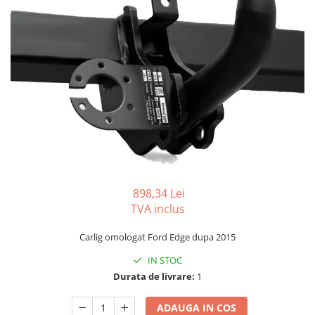
Carlige BYD
Carlige Cadillac
Carlige Chery
Carlige Chevrolet
Carlige Chrysler
Carlige Citroen
Carlige Dacia
Carlige Daewoo
Carlige Dodge
898,34 Lei
Carlige Dongfeng
TVA inclus
Carlige DR
Carlig omologat Ford Edge dupa 2015
Carlige DS
IN STOC
Carlige Ebro
Durata de livrare:
1
Carlige Fiat
ADAUGA IN COS
Carlige Ford