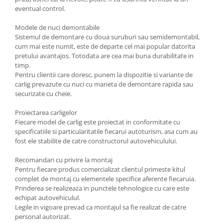
Carlige Polestar
eventual control.
Carlige Porsche
Modele de nuci demontabile
Carlige Renault
Sistemul de demontare cu doua suruburi sau semidemontabil,
cum mai este numit, este de departe cel mai popular datorita
Carlige Seat
pretului avantajos. Totodata are cea mai buna durabilitate in
Carlige Skoda
timp.
Pentru clientii care doresc, punem la dispozitie si variante de
Carlige SsangYong
carlig prevazute cu nuci cu maneta de demontare rapida sau
Carlige Subaru
securizate cu cheie.
Carlige Suzuki
Proiectarea carligelor
Fiecare model de carlig este proiectat in conformitate cu
Carlige Tesla
specificatiile si particularitatile fiecarui autoturism, asa cum au
Carlige Toyota
fost ele stabilite de catre constructorul autovehiculului.
Carlige Volkswagen
Recomandari cu privire la montaj
Pentru fiecare produs comercializat clientul primeste kitul
Carlige Volvo
complet de montaj cu elementele specifice aferente fiecaruia.
Carlige Xpeng
Prinderea se realizeaza in punctele tehnologice cu care este
echipat autovehiculul.
Carlige Xpeng G6
Legile in vigoare prevad ca montajul sa fie realizat de catre
Carlige Xpeng G9
personal autorizat.