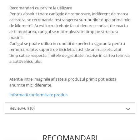
Covorase si tavite
Recomandari cu privire la utilizare
Covorase auto
Pentru absolut toate carligele de remorcare, indiferent de marca
acestora, se recomanda restrangerea suruburilor dupa prima mie
Covorase auto Alfa Romeo
de kilometrii. Acest lucru trebuie facut deoarece oricat de exacta
Covorase auto Audi
ar fi montarea, carligul se mai muleaza in timp pe structura
Covorase auto Bmw
masinii.
Carligul se poate utiliza in conditii de perfecta siguranta pentru
Covorase auto Chevrolet
remorci, rulote, suporti de bicicleta, custi de animale etc. atat
Covorase auto Citroen
timp cat se respecta limitele de greutate inscrise in cartea tehnica
Covorase auto Dacia
a autovehiculului.
Covorase auto Fiat
Covorase auto Ford
Atentie intre imaginile afisate si produsul primit pot exista
anumite mici diferente.
Covorase auto Honda
Covorase auto Hyundai
Informatii conformitate produs
Covorase auto Isuzu
Review-uri
(0)
Covorase auto Iveco
Covorase auto Jeep
Covorase auto Kia
Covorase auto Land Rover
RECOMANDARI