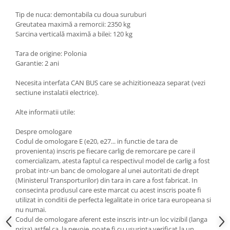
Carlige Lancia
Tip de nuca: demontabila cu doua suruburi
Carlige Land Rover
Greutatea maximă a remorcii: 2350 kg
Sarcina verticală maximă a bilei: 120 kg
Carlige Lexus
Tara de origine: Polonia
Carlige MAN
Garantie: 2 ani
Carlige Mazda
Necesita interfata CAN BUS care se achizitioneaza separat (vezi
Carlige Mercedes
sectiune instalatii electrice).
Carlige MG
Alte informatii utile:
Carlige Mini
Despre omologare
Carlige Mitsubishi
Codul de omologare E (e20, e27... in functie de tara de
Carlige Nissan
provenienta) inscris pe fiecare carlig de remorcare pe care il
comercializam, atesta faptul ca respectivul model de carlig a fost
Carlige Omoda
probat intr-un banc de omologare al unei autoritati de drept
(Ministerul Transporturilor) din tara in care a fost fabricat. In
Carlige Opel
consecinta produsul care este marcat cu acest inscris poate fi
Carlige Peugeot
utilizat in conditii de perfecta legalitate in orice tara europeana si
nu numai.
Carlige Plymouth
Codul de omologare aferent este inscris intr-un loc vizibil (langa
priza) astfel ca, la nevoie, poate fi cu usurinta verificat la un