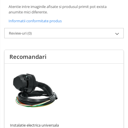
Covorase auto Alfa Romeo
Atentie intre imaginile afisate si produsul primit pot exista
anumite mici diferente.
Covorase auto Audi
Informatii conformitate produs
Covorase auto Bmw
Covorase auto Chevrolet
Review-uri
(0)
Covorase auto Citroen
Covorase auto Dacia
Covorase auto Fiat
Recomandari
Covorase auto Ford
Covorase auto Honda
Covorase auto Hyundai
Covorase auto Isuzu
Covorase auto Iveco
Covorase auto Jeep
Covorase auto Kia
Covorase auto Land Rover
Covorase auto Lexus
Instalatie electrica universala