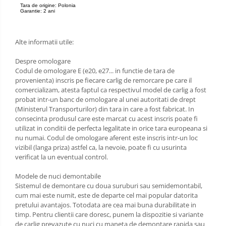
Tara de origine: Polonia
Garantie: 2 ani
Carlige Land Rover
Carlige Lexus
Alte informatii utile:
Carlige MAN
Carlige Mazda
Despre omologare
Codul de omologare E (e20, e27... in functie de tara de
Carlige Mercedes
provenienta) inscris pe fiecare carlig de remorcare pe care il
comercializam, atesta faptul ca respectivul model de carlig a fost
Carlige MG
probat intr-un banc de omologare al unei autoritati de drept
Carlige Mini
(Ministerul Transporturilor) din tara in care a fost fabricat. In
consecinta produsul care este marcat cu acest inscris poate fi
Carlige Mitsubishi
utilizat in conditii de perfecta legalitate in orice tara europeana si
nu numai. Codul de omologare aferent este inscris intr-un loc
Carlige Nissan
vizibil (langa priza) astfel ca, la nevoie, poate fi cu usurinta
Carlige Omoda
verificat la un eventual control.
Carlige Opel
Modele de nuci demontabile
Carlige Peugeot
Sistemul de demontare cu doua suruburi sau semidemontabil,
cum mai este numit, este de departe cel mai popular datorita
Carlige Plymouth
pretului avantajos. Totodata are cea mai buna durabilitate in
timp. Pentru clientii care doresc, punem la dispozitie si variante
Carlige Polestar
de carlig prevazute cu nuci cu maneta de demontare rapida sau