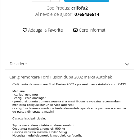
Carlige Honda
Cod Produs:
crlfofu2
Carlige Hyundai
Ai nevoie de ajutor?
0765436514
Carlige Infiniti
Carlige Isuzu
Adauga la Favorite
Cere informatii
Carlige Iveco
Carlige Jaecoo
Carlige Jaecoo 5
Descriere
Carlige Jaecoo 7
Carlige Jaecoo E5
Carlig remorcare Ford Fusion dupa 2002 marca Autohak
Carlige Jeep
Carlig auto de remorcare Ford Fusion 2002 - prezent marca Autohak cod: C43S
Mentiuni:
Carlige Kia
- carligul este nou
- carligul este omologat
- pentru siguranta dumneavoastra si a masinii dumneavoastra recomandam
Carlige Kia EV4
montarea carligului intr-un service autorizat
- carligul se livreaza insotit de toate elementele specifice de prindere a acestuia
Carlige Kia EV5
de partea din spate a masinii
Caracteristici principale:
Carlige Kia PV5
Tip de nuca: demontabila cu doua suruburi
Carlige Lada
Greutatea maximă a remorcii: 900 kg
Sarcina verticală maximă a bilei: 50 kg
Necesita modul electronic la modelele cu facelift.
Carlige Lancia