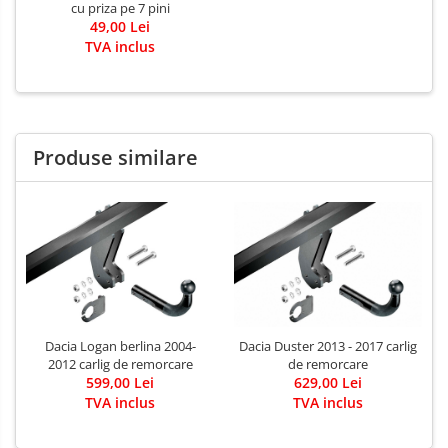
Covorase auto Mazda
cu priza pe 7 pini
49,00 Lei
Covorase auto Mercedes
TVA inclus
Covorase auto Mini
Covorase auto Mitsubishi
Covorase auto Nissan
Covorase auto Opel
Produse similare
Covorase auto Peugeot
Covorase auto Porsche
Covorase auto Renault
Covorase auto Saab
Covorase auto Seat
Covorase auto Skoda
Covorase auto Subaru
Dacia Duster 2013 - 2017 carlig
Dacia Logan berlina 2004-
Covorase auto Suzuki
de remorcare
2012 carlig de remorcare
629,00 Lei
599,00 Lei
Covorase auto Toyota
TVA inclus
TVA inclus
Covorase auto Volvo
Covorase auto Vw