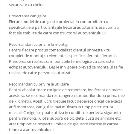
Carlige Porsche
securizate cu cheie.
Carlige Renault
Proiectarea carligelor
Fiecare model de carlig este proiectat in conformitate cu
Carlige Seat
specificatiile si particularitatile fiecarui autoturism, asa cum au
Carlige Skoda
fost ele stabilite de catre constructorul autovehiculului.
Carlige SsangYong
Recomandari cu privire la montaj
Pentru fiecare produs comercializat clientul primeste kitul
Carlige Subaru
complet de montaj cu elementele specifice aferente fiecaruia.
Carlige Suzuki
Prinderea se realizeaza in punctele tehnologice cu care este
echipat autovehiculul. Legile in vigoare prevad ca montajul sa fie
Carlige Tesla
realizat de catre personal autorizat.
Carlige Toyota
Recomandari cu privire la utilizare
Carlige Volkswagen
Pentru absolut toate carligele de remorcare, indiferent de marca
acestora, se recomanda restrangerea suruburilor dupa prima mie
Carlige Volvo
de kilometrii. Acest lucru trebuie facut deoarece oricat de exacta
Carlige Xpeng
ar fi montarea, carligul se mai muleaza in timp pe structura
masinii. Carligul se poate utiliza in conditii de perfecta siguranta
Carlige Xpeng G6
pentru remorci, rulote, suporti de bicicleta, custi de animale etc.
Carlige Xpeng G9
atat timp cat se respecta limitele de greutate inscrise in cartea
tehnica a autovehiculului.
Covorase auto