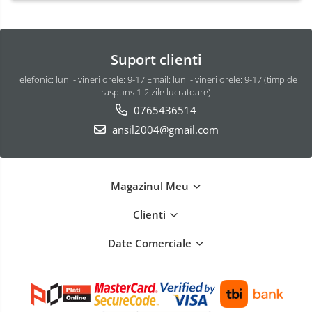
Cutii portbagaj pt. bare
transversale
Generatoare curent portabile
Suport clienti
Accesorii genti-rucsacuri
Telefonic: luni - vineri orele: 9-17 Email: luni - vineri orele: 9-17 (timp de
Genti de umar
raspuns 1-2 zile lucratoare)
0765436514
Genti laptop
ansil2004@gmail.com
Genti schi si snowboard
Genti voiaj
Instalatii simple
Magazinul Meu
Module cu interfata can-bus
Clienti
Scut motor Alfa Romeo
Scut motor Audi
Date Comerciale
Scut motor Bmw
Scut motor BYD
Scut motor Chevrolet