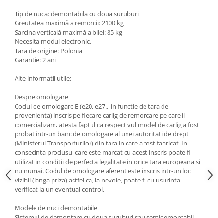
Scut motor Smart
Carlige Mitsubishi
Tip de nuca: demontabila cu doua suruburi
Greutatea maximă a remorcii: 2100 kg
Scut motor SsangYong
Carlige Nissan
Sarcina verticală maximă a bilei: 85 kg
Necesita modul electronic.
Scut motor Subaru
Carlige Omoda
Tara de origine: Polonia
Scut motor Suzuki
Carlige Opel
Garantie: 2 ani
Scut motor Tesla
Carlige Peugeot
Alte informatii utile:
Scut motor Toyota
Carlige Plymouth
Despre omologare
Scut motor Volvo
Carlige Polestar
Codul de omologare E (e20, e27... in functie de tara de
provenienta) inscris pe fiecare carlig de remorcare pe care il
Scut motor Volvo C40
Carlige Porsche
comercializam, atesta faptul ca respectivul model de carlig a fost
Scut motor Volvo V90
Carlige Renault
probat intr-un banc de omologare al unei autoritati de drept
Scut motor Volvo XC40
(Ministerul Transporturilor) din tara in care a fost fabricat. In
Carlige Seat
consecinta produsul care este marcat cu acest inscris poate fi
Scut motor Vw
utilizat in conditii de perfecta legalitate in orice tara europeana si
Carlige Skoda
nu numai. Codul de omologare aferent este inscris intr-un loc
Carlige SsangYong
vizibil (langa priza) astfel ca, la nevoie, poate fi cu usurinta
verificat la un eventual control.
Carlige Subaru
Modele de nuci demontabile
Carlige Suzuki
Sistemul de demontare cu doua suruburi sau semidemontabil,