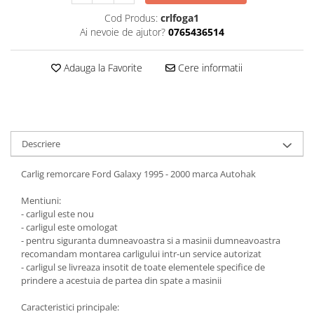
Carlige Jaecoo 7
Scut motor MAN
Covorase auto Toyota
Cod Produs:
crlfoga1
Carlige Jaecoo E5
Covorase auto Volvo
Scut motor Maxus
Ai nevoie de ajutor?
0765436514
Carlige Jeep
Covorase auto Vw
Scut motor Mazda
Carlige Kia
Adauga la Favorite
Cere informatii
Scut motor Mercedes
Carlige Kia EV4
Scut motor MG
Carlige Kia EV5
Scut motor Mini
Carlige Kia PV5
Scut motor Mitsubishi
Carlige Lada
Descriere
Scut motor Nissan
Carlige Lancia
Carlig remorcare Ford Galaxy 1995 - 2000 marca Autohak
Scut motor Opel
Carlige Land Rover
Scut motor Peugeot
Mentiuni:
Carlige Lexus
- carligul este nou
Scut motor Porsche
Carlige MAN
- carligul este omologat
- pentru siguranta dumneavoastra si a masinii dumneavoastra
Scut motor Renault
Carlige Mazda
recomandam montarea carligului intr-un service autorizat
Scut motor SAAB
Carlige Mercedes
- carligul se livreaza insotit de toate elementele specifice de
prindere a acestuia de partea din spate a masinii
Scut motor Seat
Carlige MG
Caracteristici principale:
Scut motor Skoda
Carlige Mini