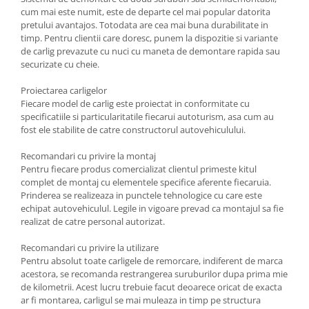
Carlige Tesla
cum mai este numit, este de departe cel mai popular datorita
pretului avantajos. Totodata are cea mai buna durabilitate in
Carlige Toyota
timp. Pentru clientii care doresc, punem la dispozitie si variante
Carlige Volkswagen
de carlig prevazute cu nuci cu maneta de demontare rapida sau
securizate cu cheie.
Carlige Volvo
Proiectarea carligelor
Carlige Xpeng
Fiecare model de carlig este proiectat in conformitate cu
Carlige Xpeng G6
specificatiile si particularitatile fiecarui autoturism, asa cum au
fost ele stabilite de catre constructorul autovehiculului.
Carlige Xpeng G9
Recomandari cu privire la montaj
Pentru fiecare produs comercializat clientul primeste kitul
complet de montaj cu elementele specifice aferente fiecaruia.
Prinderea se realizeaza in punctele tehnologice cu care este
echipat autovehiculul. Legile in vigoare prevad ca montajul sa fie
realizat de catre personal autorizat.
Recomandari cu privire la utilizare
Pentru absolut toate carligele de remorcare, indiferent de marca
acestora, se recomanda restrangerea suruburilor dupa prima mie
de kilometrii. Acest lucru trebuie facut deoarece oricat de exacta
ar fi montarea, carligul se mai muleaza in timp pe structura