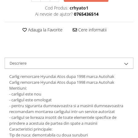
Carlige Jaecoo 7
Scut motor MAN
Covorase auto Toyota
Cod Produs:
crhyato1
Carlige Jaecoo E5
Covorase auto Volvo
Scut motor Maxus
Ai nevoie de ajutor?
0765436514
Carlige Jeep
Covorase auto Vw
Scut motor Mazda
Carlige Kia
Adauga la Favorite
Cere informatii
Scut motor Mercedes
Carlige Kia EV4
Scut motor MG
Carlige Kia EV5
Scut motor Mini
Carlige Kia PV5
Scut motor Mitsubishi
Carlige Lada
Descriere
Scut motor Nissan
Carlige Lancia
Carlig remorcare Hyundai Atos dupa 1998 marca Autohak
Scut motor Opel
Carlige Land Rover
Carlig remorcare Hyundai Atos dupa 1998 marca Autohak
Scut motor Peugeot
Mentiuni:
Carlige Lexus
- carligul este nou
Scut motor Porsche
Carlige MAN
- carligul este omologat
- pentru siguranta dumneavoastra si a masinii dumneavoastra
Scut motor Renault
Carlige Mazda
recomandam montarea carligului intr-un service autorizat
Scut motor SAAB
Carlige Mercedes
- carligul se livreaza insotit de toate elementele specifice de
prindere a acestuia de partea din spate a masinii
Scut motor Seat
Carlige MG
Caracteristici principale:
Tip de nuca: demontabila cu doua suruburi
Scut motor Skoda
Carlige Mini