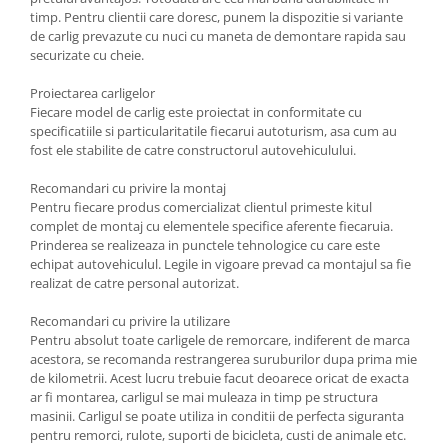
Carlige Tesla
timp. Pentru clientii care doresc, punem la dispozitie si variante
de carlig prevazute cu nuci cu maneta de demontare rapida sau
Carlige Toyota
securizate cu cheie.
Carlige Volkswagen
Proiectarea carligelor
Carlige Volvo
Fiecare model de carlig este proiectat in conformitate cu
specificatiile si particularitatile fiecarui autoturism, asa cum au
Carlige Xpeng
fost ele stabilite de catre constructorul autovehiculului.
Carlige Xpeng G6
Recomandari cu privire la montaj
Carlige Xpeng G9
Pentru fiecare produs comercializat clientul primeste kitul
complet de montaj cu elementele specifice aferente fiecaruia.
Prinderea se realizeaza in punctele tehnologice cu care este
echipat autovehiculul. Legile in vigoare prevad ca montajul sa fie
realizat de catre personal autorizat.
Recomandari cu privire la utilizare
Pentru absolut toate carligele de remorcare, indiferent de marca
acestora, se recomanda restrangerea suruburilor dupa prima mie
de kilometrii. Acest lucru trebuie facut deoarece oricat de exacta
ar fi montarea, carligul se mai muleaza in timp pe structura
masinii. Carligul se poate utiliza in conditii de perfecta siguranta
pentru remorci, rulote, suporti de bicicleta, custi de animale etc.