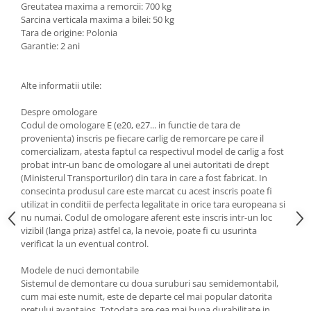
Greutatea maxima a remorcii: 700 kg
Scut motor Smart
Carlige Mitsubishi
Sarcina verticala maxima a bilei: 50 kg
Tara de origine: Polonia
Scut motor SsangYong
Carlige Nissan
Garantie: 2 ani
Scut motor Subaru
Carlige Omoda
Scut motor Suzuki
Carlige Opel
Alte informatii utile:
Scut motor Tesla
Carlige Peugeot
Despre omologare
Scut motor Toyota
Carlige Plymouth
Codul de omologare E (e20, e27... in functie de tara de
provenienta) inscris pe fiecare carlig de remorcare pe care il
Scut motor Volvo
Carlige Polestar
comercializam, atesta faptul ca respectivul model de carlig a fost
probat intr-un banc de omologare al unei autoritati de drept
Scut motor Volvo C40
Carlige Porsche
(Ministerul Transporturilor) din tara in care a fost fabricat. In
Scut motor Volvo V90
Carlige Renault
consecinta produsul care este marcat cu acest inscris poate fi
Scut motor Volvo XC40
utilizat in conditii de perfecta legalitate in orice tara europeana si
Carlige Seat
nu numai. Codul de omologare aferent este inscris intr-un loc
Scut motor Vw
vizibil (langa priza) astfel ca, la nevoie, poate fi cu usurinta
Carlige Skoda
verificat la un eventual control.
Carlige SsangYong
Modele de nuci demontabile
Carlige Subaru
Sistemul de demontare cu doua suruburi sau semidemontabil,
cum mai este numit, este de departe cel mai popular datorita
Carlige Suzuki
pretului avantajos. Totodata are cea mai buna durabilitate in