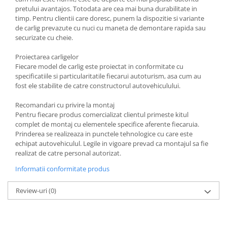
Carlige Polestar
pretului avantajos. Totodata are cea mai buna durabilitate in
Carlige Porsche
timp. Pentru clientii care doresc, punem la dispozitie si variante
de carlig prevazute cu nuci cu maneta de demontare rapida sau
Carlige Renault
securizate cu cheie.
Carlige Seat
Proiectarea carligelor
Carlige Skoda
Fiecare model de carlig este proiectat in conformitate cu
specificatiile si particularitatile fiecarui autoturism, asa cum au
Carlige SsangYong
fost ele stabilite de catre constructorul autovehiculului.
Carlige Subaru
Recomandari cu privire la montaj
Carlige Suzuki
Pentru fiecare produs comercializat clientul primeste kitul
complet de montaj cu elementele specifice aferente fiecaruia.
Carlige Tesla
Prinderea se realizeaza in punctele tehnologice cu care este
Carlige Toyota
echipat autovehiculul. Legile in vigoare prevad ca montajul sa fie
realizat de catre personal autorizat.
Carlige Volkswagen
Informatii conformitate produs
Carlige Volvo
Carlige Xpeng
Review-uri
(0)
Carlige Xpeng G6
Carlige Xpeng G9