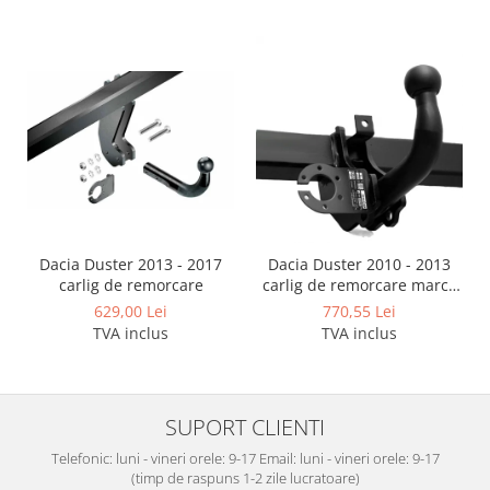
Covorase auto Lexus
Covorase auto Mazda
Covorase auto Mercedes
Covorase auto Mini
Covorase auto Mitsubishi
Covorase auto Nissan
Covorase auto Opel
Covorase auto Peugeot
Covorase auto Porsche
Covorase auto Renault
Dacia Duster 2013 - 2017
Dacia Duster 2010 - 2013
carlig de remorcare
carlig de remorcare marca
Covorase auto Saab
Autohak
629,00 Lei
770,55 Lei
Covorase auto Seat
TVA inclus
TVA inclus
Covorase auto Skoda
Covorase auto Subaru
Covorase auto Suzuki
SUPORT CLIENTI
Covorase auto Toyota
Telefonic: luni - vineri orele: 9-17 Email: luni - vineri orele: 9-17
Covorase auto Volvo
(timp de raspuns 1-2 zile lucratoare)