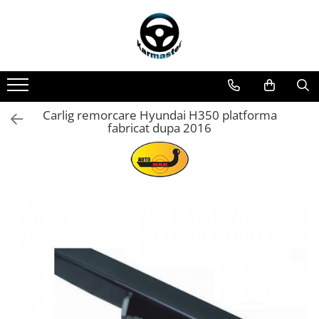
Toate Produsele
Accesorii carlige de remorcare
Accesorii cutii portbagaj
Accesorii remorci
Carlig remorcare Hyundai H350 platforma
fabricat dupa 2016
Amortizoare osie remorci
Cabluri de frana remorci
Cuple remorci
Saboti frana remorci
Carlige de remorcare
Carlige Alfa Romeo
Carlige Alpine
Carlige Audi
Carlige Bmw