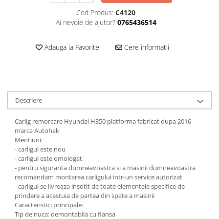
Cod Produs:
C4120
Carlige Honda
Ai nevoie de ajutor?
0765436514
Carlige Hyundai
Carlige Infiniti
Adauga la Favorite
Cere informatii
Carlige Isuzu
Carlige Iveco
Carlige Jaecoo
Descriere
Carlige Jaecoo 5
Carlige Jaecoo 7
Carlig remorcare Hyundai H350 platforma fabricat dupa 2016
Carlige Jaecoo E5
marca Autohak
Mentiuni:
Carlige Jeep
- carligul este nou
Carlige Kia
- carligul este omologat
- pentru siguranta dumneavoastra si a masinii dumneavoastra
Carlige Kia EV4
recomandam montarea carligului intr-un service autorizat
Carlige Kia EV5
- carligul se livreaza insotit de toate elementele specifice de
prindere a acestuia de partea din spate a masinii
Carlige Kia PV5
Caracteristici principale:
Carlige Lada
Tip de nuca: demontabila cu flansa