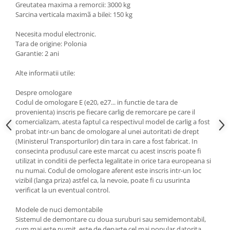
Greutatea maxima a remorcii: 3000 kg
Carlige Lancia
Sarcina verticala maximã a bilei: 150 kg
Carlige Land Rover
Necesita modul electronic.
Carlige Lexus
Tara de origine: Polonia
Garantie: 2 ani
Carlige MAN
Carlige Mazda
Alte informatii utile:
Carlige Mercedes
Despre omologare
Codul de omologare E (e20, e27... in functie de tara de
Carlige MG
provenienta) inscris pe fiecare carlig de remorcare pe care il
Carlige Mini
comercializam, atesta faptul ca respectivul model de carlig a fost
probat intr-un banc de omologare al unei autoritati de drept
Carlige Mitsubishi
(Ministerul Transporturilor) din tara in care a fost fabricat. In
Carlige Nissan
consecinta produsul care este marcat cu acest inscris poate fi
utilizat in conditii de perfecta legalitate in orice tara europeana si
Carlige Omoda
nu numai. Codul de omologare aferent este inscris intr-un loc
vizibil (langa priza) astfel ca, la nevoie, poate fi cu usurinta
Carlige Opel
verificat la un eventual control.
Carlige Peugeot
Modele de nuci demontabile
Carlige Plymouth
Sistemul de demontare cu doua suruburi sau semidemontabil,
cum mai este numit, este de departe cel mai popular datorita