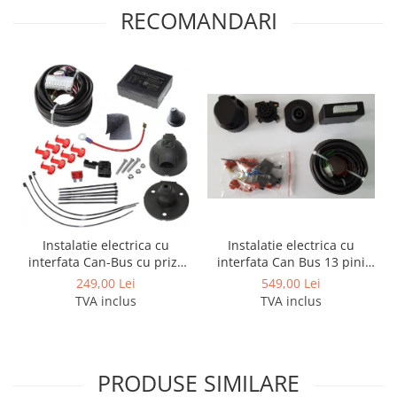
Covorase si tavite
RECOMANDARI
Covorase auto
Covorase auto Alfa Romeo
Covorase auto Audi
Covorase auto Bmw
Covorase auto Chevrolet
Covorase auto Citroen
Covorase auto Dacia
Covorase auto Fiat
Covorase auto Ford
Covorase auto Honda
Instalatie electrica cu
Instalatie electrica cu
interfata Can Bus 13 pini
interfata Can-Bus cu priza
Covorase auto Hyundai
activi
de 7 pini
549,00 Lei
249,00 Lei
Covorase auto Isuzu
TVA inclus
TVA inclus
Covorase auto Iveco
Covorase auto Jeep
Covorase auto Kia
PRODUSE SIMILARE
Covorase auto Land Rover