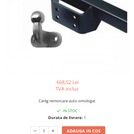
Carlige BYD
Carlige Cadillac
Carlige Chery
Carlige Chevrolet
Carlige Chrysler
Carlige Citroen
Carlige Dacia
Carlige Daewoo
Carlige Dodge
668,52 Lei
Carlige Dongfeng
TVA inclus
Carlige DR
Carlig remorcare auto omologat
Carlige DS
IN STOC
Carlige Ebro
Durata de livrare:
1
Carlige Fiat
ADAUGA IN COS
Carlige Ford