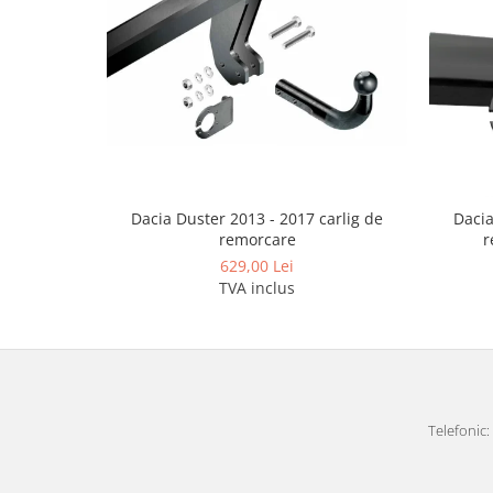
Covorase auto Lexus
Covorase auto Mazda
Covorase auto Mercedes
Covorase auto Mini
Covorase auto Mitsubishi
Covorase auto Nissan
Covorase auto Opel
Covorase auto Peugeot
Dacia Duster 2013 - 2017 carlig de
Dacia
Covorase auto Porsche
remorcare
r
Covorase auto Renault
629,00 Lei
TVA inclus
Covorase auto Saab
Covorase auto Seat
Covorase auto Skoda
Covorase auto Subaru
Covorase auto Suzuki
Telefonic: 
Covorase auto Toyota
Covorase auto Volvo