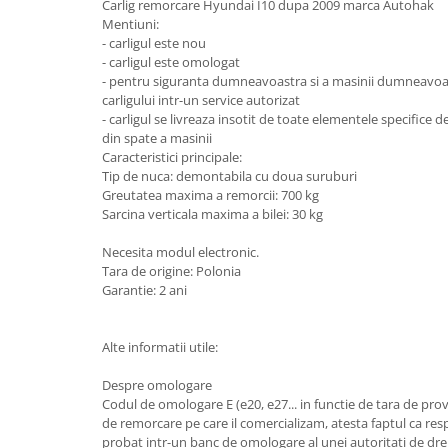
Carlig remorcare Hyundai I10 dupa 2009 marca Autohak
Mentiuni:
Carlige Honda
- carligul este nou
Carlige Hyundai
- carligul este omologat
- pentru siguranta dumneavoastra si a masinii dumneav
Carlige Infiniti
carligului intr-un service autorizat
- carligul se livreaza insotit de toate elementele specifice 
Carlige Isuzu
din spate a masinii
Carlige Iveco
Caracteristici principale:
Tip de nuca: demontabila cu doua suruburi
Carlige Jaecoo
Greutatea maxima a remorcii: 700 kg
Carlige Jaecoo 5
Sarcina verticala maxima a bilei: 30 kg
Carlige Jaecoo 7
Necesita modul electronic.
Carlige Jaecoo E5
Tara de origine: Polonia
Garantie: 2 ani
Carlige Jeep
Carlige Kia
Alte informatii utile:
Carlige Kia EV4
Carlige Kia EV5
Despre omologare
Codul de omologare E (e20, e27... in functie de tara de prove
Carlige Kia PV5
de remorcare pe care il comercializam, atesta faptul ca resp
Carlige Lada
probat intr-un banc de omologare al unei autoritati de dre