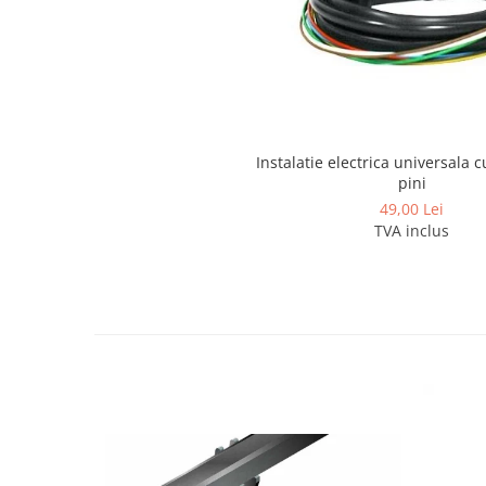
Covorase si tavite
Covorase auto
Covorase auto Alfa Romeo
Covorase auto Audi
Covorase auto Bmw
Covorase auto Chevrolet
Instalatie electrica universala c
pini
Covorase auto Citroen
49,00 Lei
Covorase auto Dacia
TVA inclus
Covorase auto Fiat
Covorase auto Ford
Covorase auto Honda
Covorase auto Hyundai
Covorase auto Isuzu
Covorase auto Iveco
Covorase auto Jeep
Covorase auto Kia
Covorase auto Land Rover