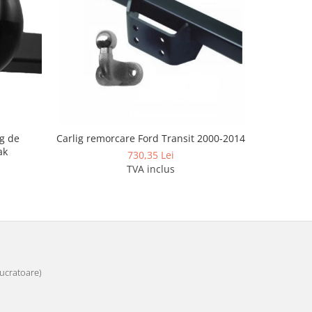
g de
Carlig remorcare Ford Transit 2000-2014
Carlig re
ak
dup
730,35 Lei
TVA inclus
 lucratoare)