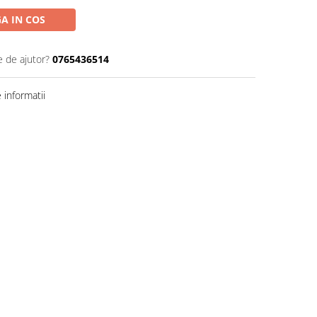
A IN COS
e de ajutor?
0765436514
informatii