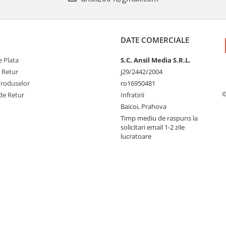
DATE COMERCIALE
 Plata
S.C. Ansil Media S.R.L.
e Retur
j29/2442/2004
Produselor
ro16950481
©
de Retur
Infratirii
Baicoi, Prahova
Timp mediu de raspuns la
solicitari email 1-2 zile
lucratoare