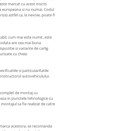
 este marcat cu acest inscris
 tara europeana si nu numai. Codul
iza) astfel ca, la nevoie, poate fi
bil, cum mai este numit, este
otodata are cea mai buna
spozitie si variante de carlig
rizate cu cheie.
ificatiile si particularitatile
constructorul autovehiculului.
l complet de montaj cu
zeaza in punctele tehnologice cu
 montajul sa fie realizat de catre
e marca acestora, se recomanda