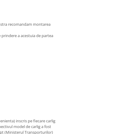
oastra recomandam montarea
de prindere a acestuia de partea
nienta) inscris pe fiecare carlig
ectivul model de carlig a fost
pt (Ministerul Transporturilor)