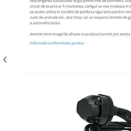
Carlige Polestar
restrangerea suruburilor dupa prima mie de kilometrii. Ace
oricat de exacta ar fi montarea, carligul se mai muleaza in 
Carlige Porsche
se poate utiliza in conditii de perfecta siguranta pentru remo
custi de animale etc. atat timp cat se respecta limitele de g
Carlige Renault
a autovehiculului.
Carlige Seat
Atentie intre imaginile afisate si produsul primit pot exist
Carlige Skoda
Informatii conformitate produs
Carlige SsangYong
Carlige Subaru
Carlige Suzuki
Carlige Tesla
Carlige Toyota
Carlige Volkswagen
Carlige Volvo
Carlige Xpeng
Carlige Xpeng G6
Carlige Xpeng G9