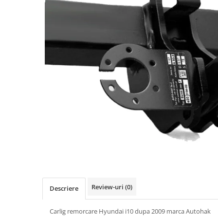
Carlige BYD
Carlige Cadillac
Carlige Chery
Carlige Chevrolet
Carlige Chrysler
Carlige Citroen
Carlige Dacia
Carlige Daewoo
Carlige Dodge
Carlige Dongfeng
Carlige DR
Carlige DS
Carlige Ebro
Review-uri
(0)
Descriere
Carlige Fiat
Carlig remorcare Hyundai i10 dupa 2009 marca Autohak
Carlige Ford