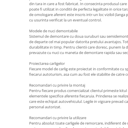
din tara in care a fost fabricat. In consecinta produsul care
Carlige Lancia
poate fi utilizat in conditii de perfecta legalitate in orice
Carlige Land Rover
de omologare aferent este inscris intr-un loc vizibil (langa pr
cu usurinta verificat la un eventual control.
Carlige Lexus
Carlige MAN
Modele de nuci demontabile
Sistemul de demontare cu doua suruburi sau semidemonta
Carlige Mazda
de departe cel mai popular datorita pretului avantajos. T
durabilitate in timp. Pentru clientii care doresc, punem la di
Carlige Mercedes
prevazute cu nuci cu maneta de demontare rapida sau secu
Carlige MG
Proiectarea carligelor
Carlige Mini
Fiecare model de carlig este proiectat in conformitate cu spec
fiecarui autoturism, asa cum au fost ele stabilite de catre 
Carlige Mitsubishi
Carlige Nissan
Recomandari cu privire la montaj
Pentru fiecare produs comercializat clientul primeste kitu
Carlige Omoda
elementele specifice aferente fiecaruia. Prinderea se reali
care este echipat autovehiculul. Legile in vigoare prevad ca
Carlige Opel
personal autorizat.
Carlige Peugeot
Recomandari cu privire la utilizare
Carlige Plymouth
Pentru absolut toate carligele de remorcare, indiferent d