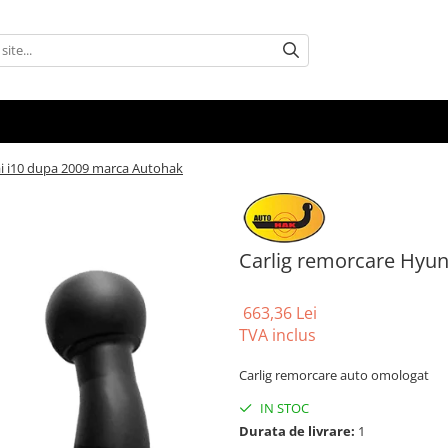
i i10 dupa 2009 marca Autohak
Carlig remorcare Hyu
663,36 Lei
TVA inclus
Carlig remorcare auto omologat
IN STOC
Durata de livrare:
1