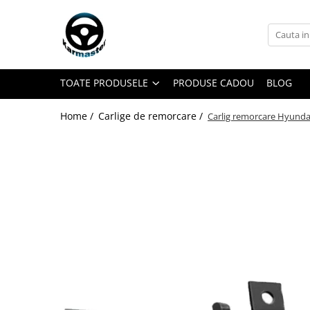
Toate Produsele
Accesorii carlige de remorcare
TOATE PRODUSELE
PRODUSE CADOU
BLOG
Accesorii cutii portbagaj
Accesorii remorci
Home /
Carlige de remorcare /
Carlig remorcare Hyunda
Amortizoare osie remorci
Cabluri de frana remorci
Cuple remorci
Saboti frana remorci
Carlige de remorcare
Carlige Alfa Romeo
Carlige Alpine
Carlige Audi
Carlige Bmw