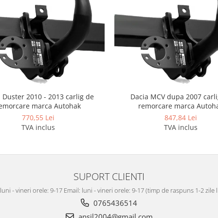
 Duster 2010 - 2013 carlig de
Dacia MCV dupa 2007 carli
emorcare marca Autohak
remorcare marca Autoh
770,55 Lei
847,84 Lei
TVA inclus
TVA inclus
SUPORT CLIENTI
luni - vineri orele: 9-17 Email: luni - vineri orele: 9-17 (timp de raspuns 1-2 zile
0765436514
ansil2004@gmail.com