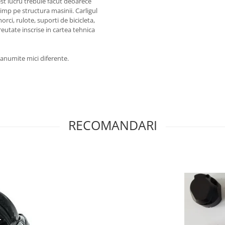
st lucru trebuie facut deoarece
timp pe structura masinii. Carligul
rci, rulote, suporti de bicicleta,
reutate inscrise in cartea tehnica
a anumite mici diferente.
RECOMANDARI