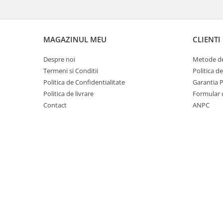
Covorase auto Vw
Cutii portbagaj
Cutii portbagaj pt. bare
transversale
MAGAZINUL MEU
CLIENTI
Echipamente
Despre noi
Metode de
Generatoare curent portabile
Termeni si Conditii
Politica d
Genti si rucsacuri
Politica de Confidentialitate
Garantia 
Accesorii genti-rucsacuri
Politica de livrare
Formular 
Contact
ANPC
Genti de umar
Genti laptop
Genti schi si snowboard
Genti voiaj
Grilaje portbagaj auto
Huse scaune auto
Instalatii electrice
Instalatii simple