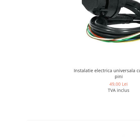
Covorase si tavite
Covorase auto
Covorase auto Alfa Romeo
Covorase auto Audi
Covorase auto Bmw
Covorase auto Chevrolet
Covorase auto Citroen
Covorase auto Dacia
Covorase auto Fiat
Instalatie electrica universala c
pini
Covorase auto Ford
49,00 Lei
Covorase auto Honda
TVA inclus
Covorase auto Hyundai
Covorase auto Isuzu
Covorase auto Iveco
Covorase auto Jeep
Covorase auto Kia
Covorase auto Land Rover