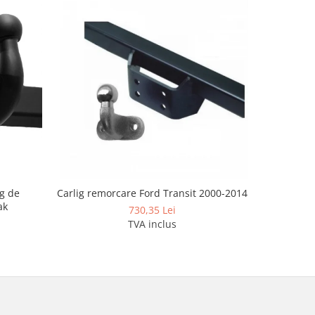
g de
Carlig remorcare Ford Transit 2000-2014
Carlig re
ak
dup
730,35 Lei
TVA inclus