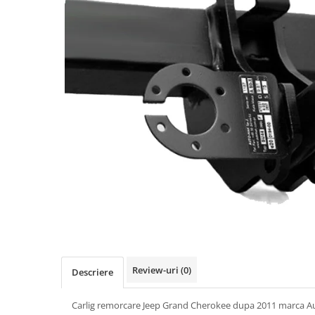
Carlige BYD
Carlige Cadillac
Carlige Chery
Carlige Chevrolet
Carlige Chrysler
Carlige Citroen
Carlige Dacia
Carlige Daewoo
Carlige Dodge
Carlige Dongfeng
Carlige DR
Carlige DS
Carlige Ebro
Review-uri
(0)
Descriere
Carlige Fiat
Carlig remorcare Jeep Grand Cherokee dupa 2011 marca A
Carlige Ford