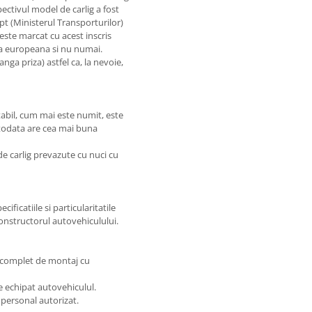
ectivul model de carlig a fost
pt (Ministerul Transporturilor)
 este marcat cu acest inscris
tara europeana si nu numai.
anga priza) astfel ca, la nevoie,
bil, cum mai este numit, este
otodata are cea mai buna
de carlig prevazute cu nuci cu
ificatiile si particularitatile
constructorul autovehiculului.
l complet de montaj cu
e echipat autovehiculul.
 personal autorizat.