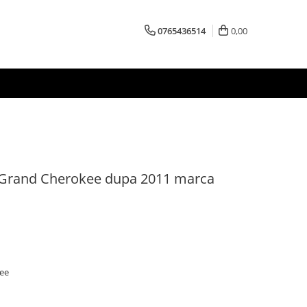
0765436514
0,00
p Grand Cherokee dupa 2011 marca
kee