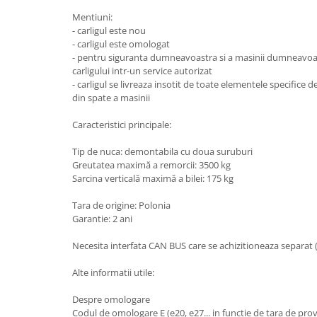
Mentiuni:
Carlige Honda
- carligul este nou
Carlige Hyundai
- carligul este omologat
- pentru siguranta dumneavoastra si a masinii dumneav
Carlige Infiniti
carligului intr-un service autorizat
- carligul se livreaza insotit de toate elementele specifice 
Carlige Isuzu
din spate a masinii
Carlige Iveco
Caracteristici principale:
Carlige Jaecoo
Carlige Jaecoo 5
Tip de nuca: demontabila cu doua suruburi
Greutatea maximă a remorcii: 3500 kg
Carlige Jaecoo 7
Sarcina verticală maximă a bilei: 175 kg
Carlige Jaecoo E5
Tara de origine: Polonia
Carlige Jeep
Garantie: 2 ani
Carlige Kia
Necesita interfata CAN BUS care se achizitioneaza separat (ve
Carlige Kia EV4
Carlige Kia EV5
Alte informatii utile:
Carlige Kia PV5
Despre omologare
Carlige Lada
Codul de omologare E (e20, e27... in functie de tara de prove