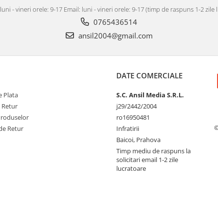
luni - vineri orele: 9-17 Email: luni - vineri orele: 9-17 (timp de raspuns 1-2 zile
0765436514
ansil2004@gmail.com
DATE COMERCIALE
 Plata
S.C. Ansil Media S.R.L.
e Retur
j29/2442/2004
Produselor
ro16950481
©
de Retur
Infratirii
Baicoi, Prahova
Timp mediu de raspuns la
solicitari email 1-2 zile
lucratoare