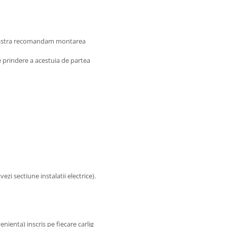
oastra recomandam montarea
de prindere a acestuia de partea
zi sectiune instalatii electrice).
nienta) inscris pe fiecare carlig