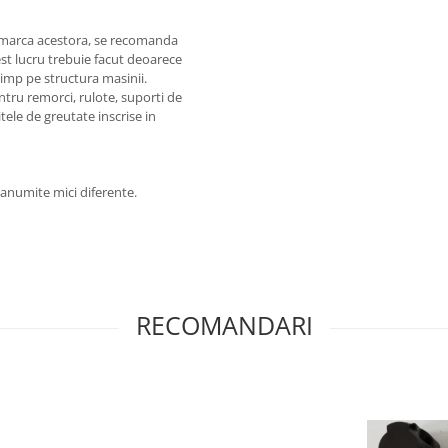
e marca acestora, se recomanda
st lucru trebuie facut deoarece
timp pe structura masinii.
entru remorci, rulote, suporti de
itele de greutate inscrise in
a anumite mici diferente.
RECOMANDARI