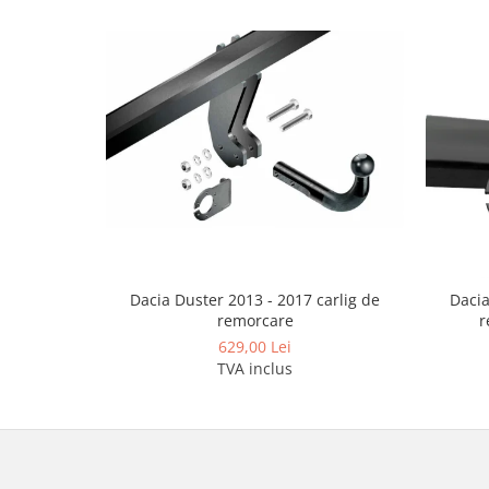
Covorase auto Lexus
Covorase auto Mazda
Covorase auto Mercedes
Covorase auto Mini
Covorase auto Mitsubishi
Covorase auto Nissan
Covorase auto Opel
Covorase auto Peugeot
Covorase auto Porsche
Covorase auto Renault
Covorase auto Saab
Dacia Duster 2013 - 2017 carlig de
Dacia
Covorase auto Seat
remorcare
r
629,00 Lei
Covorase auto Skoda
TVA inclus
Covorase auto Subaru
Covorase auto Suzuki
Covorase auto Toyota
Covorase auto Volvo