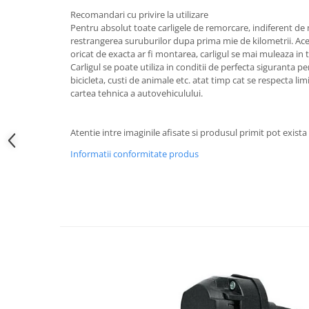
Carlige Polestar
Recomandari cu privire la utilizare
Carlige Porsche
Pentru absolut toate carligele de remorcare, indiferent d
restrangerea suruburilor dupa prima mie de kilometrii. Ace
Carlige Renault
oricat de exacta ar fi montarea, carligul se mai muleaza in 
Carlige Seat
Carligul se poate utiliza in conditii de perfecta siguranta p
bicicleta, custi de animale etc. atat timp cat se respecta lim
Carlige Skoda
cartea tehnica a autovehiculului.
Carlige SsangYong
Carlige Subaru
Atentie intre imaginile afisate si produsul primit pot exist
Carlige Suzuki
Informatii conformitate produs
Carlige Tesla
Carlige Toyota
Carlige Volkswagen
Carlige Volvo
Carlige Xpeng
Carlige Xpeng G6
Carlige Xpeng G9