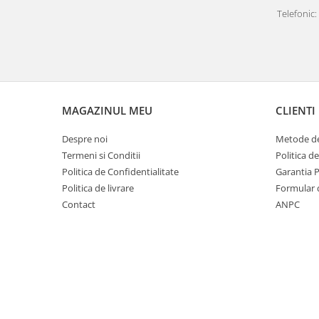
Covorase auto Vw
Telefonic: 
Cutii portbagaj
Cutii portbagaj pt. bare
transversale
Echipamente
Generatoare curent portabile
MAGAZINUL MEU
CLIENTI
Genti si rucsacuri
Accesorii genti-rucsacuri
Despre noi
Metode de
Genti de umar
Termeni si Conditii
Politica d
Politica de Confidentialitate
Garantia 
Genti laptop
Politica de livrare
Formular 
Genti schi si snowboard
Contact
ANPC
Genti voiaj
Grilaje portbagaj auto
Huse scaune auto
Instalatii electrice
Instalatii simple