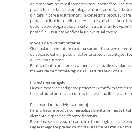
de remorcare pe care il comercializam, atesta faptul ca resp
Carlige Lancia
probat intr-un banc de omologare al unei autoritati de dre
Carlige Land Rover
din tara in care a fost fabricat. In consecinta produsul care
poate fi utilizat in conditii de perfecta legalitate in orice 
Carlige Lexus
Codul de omologare aferent este inscris intr-un loc vizibil (l
Carlige MAN
poate fi cu usurinta verificat la un eventual control.
Carlige Mazda
Modele de nuci demontabile
Sistemul de demontare cu doua suruburi sau semidemonta
Carlige Mercedes
de departe cel mai popular datorita pretului avantajos. T
Carlige MG
durabilitate in timp.
Pentru clientii care doresc, punem la dispozitie si variante 
Carlige Mini
maneta de demontare rapida sau securizate cu cheie.
Carlige Mitsubishi
Proiectarea carligelor
Carlige Nissan
Fiecare model de carlig este proiectat in conformitate cu spec
fiecarui autoturism, asa cum au fost ele stabilite de catre 
Carlige Omoda
Recomandari cu privire la montaj
Carlige Opel
Pentru fiecare produs comercializat clientul primeste kitu
Carlige Peugeot
elementele specifice aferente fiecaruia.
Prinderea se realizeaza in punctele tehnologice cu care est
Carlige Plymouth
Legile in vigoare prevad ca montajul sa fie realizat de catre