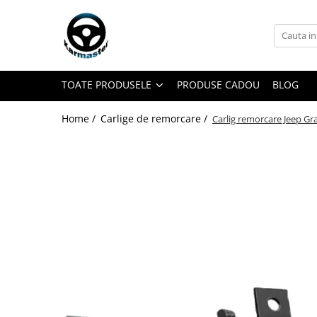
Toate Produsele
Accesorii carlige de remorcare
TOATE PRODUSELE
PRODUSE CADOU
BLOG
Accesorii cutii portbagaj
Accesorii remorci
Home /
Carlige de remorcare /
Carlig remorcare Jeep G
Amortizoare osie remorci
Cabluri de frana remorci
Cuple remorci
Saboti frana remorci
Carlige de remorcare
Carlige Alfa Romeo
Carlige Alpine
Carlige Audi
Carlige Bmw