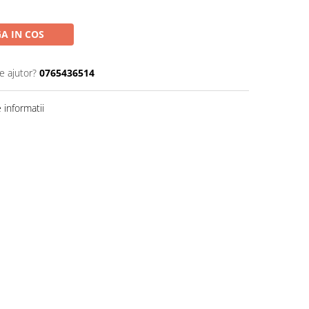
A IN COS
e ajutor?
0765436514
informatii