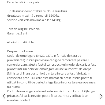
Caracteristici principale:
Scut motor Smart
Carlige Mitsubishi
Tip de nuca: demontabila cu doua suruburi
Scut motor SsangYong
Carlige Nissan
Greutatea maximă a remorcii: 3500 kg
Sarcina verticală maximă a bilei: 140 kg
Scut motor Subaru
Carlige Omoda
Scut motor Suzuki
Carlige Opel
Tara de origine: Polonia
Garantie: 2 ani
Scut motor Tesla
Carlige Peugeot
Scut motor Toyota
Carlige Plymouth
Alte informatii utile:
Scut motor Volvo
Carlige Polestar
Despre omologare
Codul de omologare E (e20, e27... in functie de tara de
Scut motor Volvo C40
Carlige Porsche
provenienta) inscris pe fiecare carlig de remorcare pe care il
Scut motor Volvo V90
Carlige Renault
comercializam, atesta faptul ca respectivul model de carlig a fost
Scut motor Volvo XC40
probat intr-un banc de omologare al unei autoritati de drept
Carlige Seat
(Ministerul Transporturilor) din tara in care a fost fabricat. In
Scut motor Vw
consecinta produsul care este marcat cu acest inscris poate fi
Carlige Skoda
utilizat in conditii de perfecta legalitate in orice tara europeana si
Carlige SsangYong
nu numai.
Codul de omologare aferent este inscris intr-un loc vizibil (langa
Carlige Subaru
priza) astfel ca, la nevoie, poate fi cu usurinta verificat la un
eventual control.
Carlige Suzuki