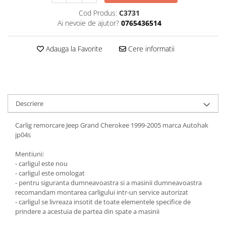
Carlige Jaecoo 7
Scut motor MAN
Covorase auto Toyota
Cod Produs:
C3731
Carlige Jaecoo E5
Covorase auto Volvo
Scut motor Maxus
Ai nevoie de ajutor?
0765436514
Carlige Jeep
Covorase auto Vw
Scut motor Mazda
Carlige Kia
Adauga la Favorite
Cere informatii
Scut motor Mercedes
Carlige Kia EV4
Scut motor MG
Carlige Kia EV5
Scut motor Mini
Carlige Kia PV5
Scut motor Mitsubishi
Carlige Lada
Descriere
Scut motor Nissan
Carlige Lancia
Carlig remorcare Jeep Grand Cherokee 1999-2005 marca Autohak
Scut motor Opel
Carlige Land Rover
jp04s
Scut motor Peugeot
Carlige Lexus
Mentiuni:
Scut motor Porsche
Carlige MAN
- carligul este nou
- carligul este omologat
Scut motor Renault
Carlige Mazda
- pentru siguranta dumneavoastra si a masinii dumneavoastra
Scut motor SAAB
Carlige Mercedes
recomandam montarea carligului intr-un service autorizat
- carligul se livreaza insotit de toate elementele specifice de
Scut motor Seat
Carlige MG
prindere a acestuia de partea din spate a masinii
Scut motor Skoda
Carlige Mini