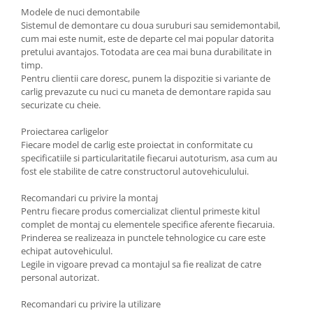
Carlige Tesla
Modele de nuci demontabile
Sistemul de demontare cu doua suruburi sau semidemontabil,
Carlige Toyota
cum mai este numit, este de departe cel mai popular datorita
Carlige Volkswagen
pretului avantajos. Totodata are cea mai buna durabilitate in
timp.
Carlige Volvo
Pentru clientii care doresc, punem la dispozitie si variante de
carlig prevazute cu nuci cu maneta de demontare rapida sau
Carlige Xpeng
securizate cu cheie.
Carlige Xpeng G6
Proiectarea carligelor
Carlige Xpeng G9
Fiecare model de carlig este proiectat in conformitate cu
specificatiile si particularitatile fiecarui autoturism, asa cum au
fost ele stabilite de catre constructorul autovehiculului.
Recomandari cu privire la montaj
Pentru fiecare produs comercializat clientul primeste kitul
complet de montaj cu elementele specifice aferente fiecaruia.
Prinderea se realizeaza in punctele tehnologice cu care este
echipat autovehiculul.
Legile in vigoare prevad ca montajul sa fie realizat de catre
personal autorizat.
Recomandari cu privire la utilizare