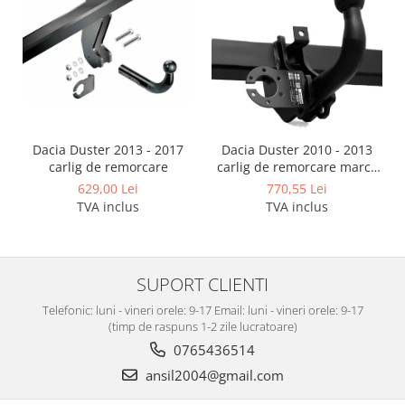
Dacia Duster 2013 - 2017
Dacia Duster 2010 - 2013
carlig de remorcare
carlig de remorcare marca
Autohak
629,00 Lei
770,55 Lei
TVA inclus
TVA inclus
SUPORT CLIENTI
Telefonic: luni - vineri orele: 9-17 Email: luni - vineri orele: 9-17
(timp de raspuns 1-2 zile lucratoare)
0765436514
ansil2004@gmail.com