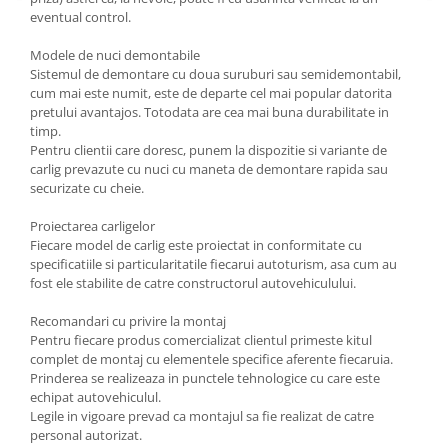
Carlige Tesla
eventual control.
Carlige Toyota
Modele de nuci demontabile
Carlige Volkswagen
Sistemul de demontare cu doua suruburi sau semidemontabil,
cum mai este numit, este de departe cel mai popular datorita
Carlige Volvo
pretului avantajos. Totodata are cea mai buna durabilitate in
timp.
Carlige Xpeng
Pentru clientii care doresc, punem la dispozitie si variante de
Carlige Xpeng G6
carlig prevazute cu nuci cu maneta de demontare rapida sau
securizate cu cheie.
Carlige Xpeng G9
Proiectarea carligelor
Fiecare model de carlig este proiectat in conformitate cu
specificatiile si particularitatile fiecarui autoturism, asa cum au
fost ele stabilite de catre constructorul autovehiculului.
Recomandari cu privire la montaj
Pentru fiecare produs comercializat clientul primeste kitul
complet de montaj cu elementele specifice aferente fiecaruia.
Prinderea se realizeaza in punctele tehnologice cu care este
echipat autovehiculul.
Legile in vigoare prevad ca montajul sa fie realizat de catre
personal autorizat.