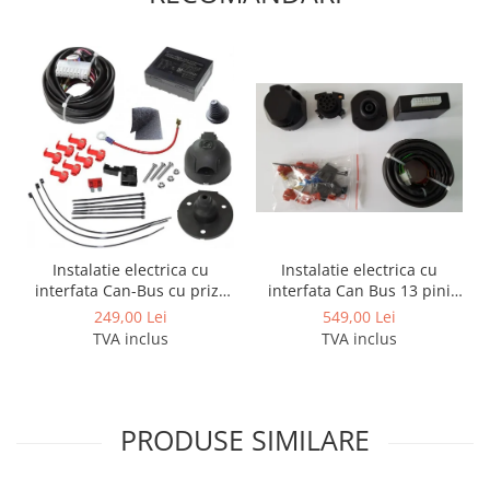
Instalatie electrica cu
Instalatie electrica cu
interfata Can Bus 13 pini
interfata Can-Bus cu priza
activi
de 7 pini
549,00 Lei
249,00 Lei
TVA inclus
TVA inclus
PRODUSE SIMILARE