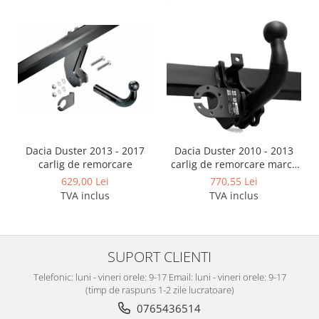
Dacia Duster 2013 - 2017
Dacia Duster 2010 - 2013
carlig de remorcare
carlig de remorcare marca
Autohak
629,00 Lei
770,55 Lei
TVA inclus
TVA inclus
SUPORT CLIENTI
Telefonic: luni - vineri orele: 9-17 Email: luni - vineri orele: 9-17
(timp de raspuns 1-2 zile lucratoare)
0765436514