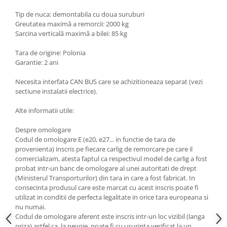
Scut motor Smart
Carlige Mitsubishi
Tip de nuca: demontabila cu doua suruburi
Greutatea maximă a remorcii: 2000 kg
Scut motor SsangYong
Carlige Nissan
Sarcina verticală maximă a bilei: 85 kg
Scut motor Subaru
Carlige Omoda
Tara de origine: Polonia
Scut motor Suzuki
Carlige Opel
Garantie: 2 ani
Scut motor Tesla
Carlige Peugeot
Necesita interfata CAN BUS care se achizitioneaza separat (vezi
Scut motor Toyota
Carlige Plymouth
sectiune instalatii electrice).
Scut motor Volvo
Carlige Polestar
Alte informatii utile:
Scut motor Volvo C40
Carlige Porsche
Despre omologare
Scut motor Volvo V90
Carlige Renault
Codul de omologare E (e20, e27... in functie de tara de
Scut motor Volvo XC40
provenienta) inscris pe fiecare carlig de remorcare pe care il
Carlige Seat
comercializam, atesta faptul ca respectivul model de carlig a fost
Scut motor Vw
probat intr-un banc de omologare al unei autoritati de drept
Carlige Skoda
(Ministerul Transporturilor) din tara in care a fost fabricat. In
Carlige SsangYong
consecinta produsul care este marcat cu acest inscris poate fi
utilizat in conditii de perfecta legalitate in orice tara europeana si
Carlige Subaru
nu numai.
Codul de omologare aferent este inscris intr-un loc vizibil (langa
Carlige Suzuki
priza) astfel ca, la nevoie, poate fi cu usurinta verificat la un