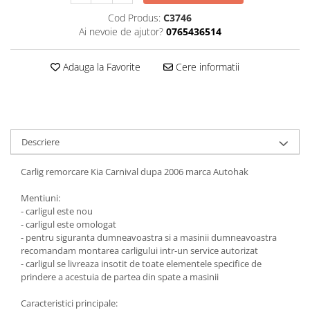
Carlige Jaecoo 7
Scut motor MAN
Covorase auto Toyota
Cod Produs:
C3746
Carlige Jaecoo E5
Covorase auto Volvo
Scut motor Maxus
Ai nevoie de ajutor?
0765436514
Carlige Jeep
Covorase auto Vw
Scut motor Mazda
Carlige Kia
Adauga la Favorite
Cere informatii
Scut motor Mercedes
Carlige Kia EV4
Scut motor MG
Carlige Kia EV5
Scut motor Mini
Carlige Kia PV5
Scut motor Mitsubishi
Carlige Lada
Descriere
Scut motor Nissan
Carlige Lancia
Carlig remorcare Kia Carnival dupa 2006 marca Autohak
Scut motor Opel
Carlige Land Rover
Scut motor Peugeot
Mentiuni:
Carlige Lexus
- carligul este nou
Scut motor Porsche
Carlige MAN
- carligul este omologat
- pentru siguranta dumneavoastra si a masinii dumneavoastra
Scut motor Renault
Carlige Mazda
recomandam montarea carligului intr-un service autorizat
Scut motor SAAB
Carlige Mercedes
- carligul se livreaza insotit de toate elementele specifice de
prindere a acestuia de partea din spate a masinii
Scut motor Seat
Carlige MG
Caracteristici principale:
Scut motor Skoda
Carlige Mini