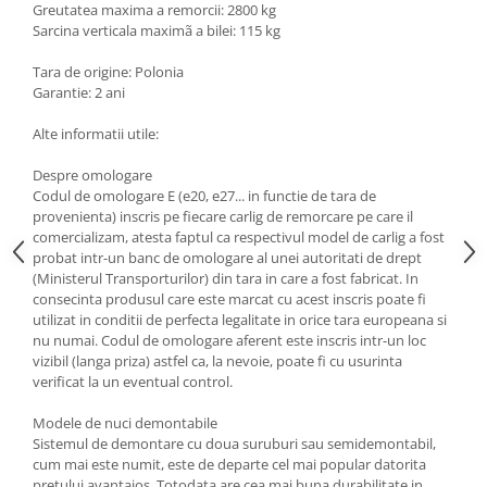
Greutatea maxima a remorcii: 2800 kg
Scut motor Smart
Carlige Mitsubishi
Sarcina verticala maximã a bilei: 115 kg
Scut motor SsangYong
Carlige Nissan
Tara de origine: Polonia
Garantie: 2 ani
Scut motor Subaru
Carlige Omoda
Scut motor Suzuki
Carlige Opel
Alte informatii utile:
Scut motor Tesla
Carlige Peugeot
Despre omologare
Scut motor Toyota
Carlige Plymouth
Codul de omologare E (e20, e27... in functie de tara de
provenienta) inscris pe fiecare carlig de remorcare pe care il
Scut motor Volvo
Carlige Polestar
comercializam, atesta faptul ca respectivul model de carlig a fost
probat intr-un banc de omologare al unei autoritati de drept
Scut motor Volvo C40
Carlige Porsche
(Ministerul Transporturilor) din tara in care a fost fabricat. In
Scut motor Volvo V90
Carlige Renault
consecinta produsul care este marcat cu acest inscris poate fi
Scut motor Volvo XC40
utilizat in conditii de perfecta legalitate in orice tara europeana si
Carlige Seat
nu numai. Codul de omologare aferent este inscris intr-un loc
Scut motor Vw
vizibil (langa priza) astfel ca, la nevoie, poate fi cu usurinta
Carlige Skoda
verificat la un eventual control.
Carlige SsangYong
Modele de nuci demontabile
Carlige Subaru
Sistemul de demontare cu doua suruburi sau semidemontabil,
cum mai este numit, este de departe cel mai popular datorita
Carlige Suzuki
pretului avantajos. Totodata are cea mai buna durabilitate in