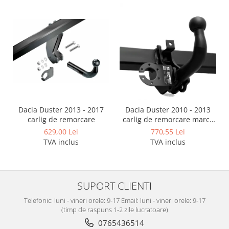
Dacia Duster 2013 - 2017
Dacia Duster 2010 - 2013
carlig de remorcare
carlig de remorcare marca
Autohak
629,00 Lei
770,55 Lei
TVA inclus
TVA inclus
SUPORT CLIENTI
Telefonic: luni - vineri orele: 9-17 Email: luni - vineri orele: 9-17
(timp de raspuns 1-2 zile lucratoare)
0765436514