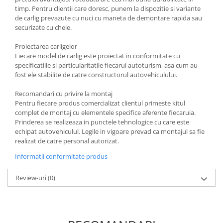
Carlige Tesla
timp. Pentru clientii care doresc, punem la dispozitie si variante
de carlig prevazute cu nuci cu maneta de demontare rapida sau
Carlige Toyota
securizate cu cheie.
Carlige Volkswagen
Proiectarea carligelor
Carlige Volvo
Fiecare model de carlig este proiectat in conformitate cu
specificatiile si particularitatile fiecarui autoturism, asa cum au
Carlige Xpeng
fost ele stabilite de catre constructorul autovehiculului.
Carlige Xpeng G6
Recomandari cu privire la montaj
Carlige Xpeng G9
Pentru fiecare produs comercializat clientul primeste kitul
complet de montaj cu elementele specifice aferente fiecaruia.
Prinderea se realizeaza in punctele tehnologice cu care este
echipat autovehiculul. Legile in vigoare prevad ca montajul sa fie
realizat de catre personal autorizat.
Informatii conformitate produs
Review-uri
(0)