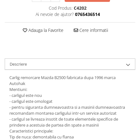
Carlige Jaecoo 7
Scut motor MAN
Covorase auto Toyota
Cod Produs:
C4202
Carlige Jaecoo E5
Covorase auto Volvo
Scut motor Maxus
Ai nevoie de ajutor?
0765436514
Carlige Jeep
Covorase auto Vw
Scut motor Mazda
Carlige Kia
Adauga la Favorite
Cere informatii
Scut motor Mercedes
Carlige Kia EV4
Scut motor MG
Carlige Kia EV5
Scut motor Mini
Carlige Kia PV5
Scut motor Mitsubishi
Carlige Lada
Descriere
Scut motor Nissan
Carlige Lancia
Carlig remorcare Mazda B2500 fabricata dupa 1996 marca
Scut motor Opel
Carlige Land Rover
Autohak
Scut motor Peugeot
Mentiuni:
Carlige Lexus
- carligul este nou
Scut motor Porsche
Carlige MAN
- carligul este omologat
- pentru siguranta dumneavoastra si a masinii dumneavoastra
Scut motor Renault
Carlige Mazda
recomandam montarea carligului intr-un service autorizat
Scut motor SAAB
Carlige Mercedes
- carligul se livreaza insotit de toate elementele specifice de
prindere a acestuia de partea din spate a masinii
Scut motor Seat
Carlige MG
Caracteristici principale:
Tip de nuca: demontabila cu flansa
Scut motor Skoda
Carlige Mini