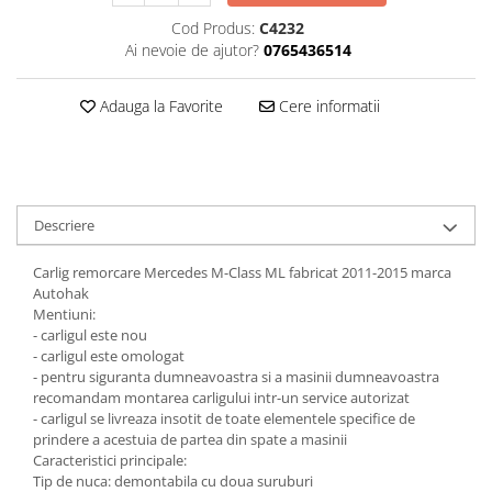
Cod Produs:
C4232
Carlige Honda
Ai nevoie de ajutor?
0765436514
Carlige Hyundai
Carlige Infiniti
Adauga la Favorite
Cere informatii
Carlige Isuzu
Carlige Iveco
Carlige Jaecoo
Descriere
Carlige Jaecoo 5
Carlige Jaecoo 7
Carlig remorcare Mercedes M-Class ML fabricat 2011-2015 marca
Carlige Jaecoo E5
Autohak
Mentiuni:
Carlige Jeep
- carligul este nou
Carlige Kia
- carligul este omologat
- pentru siguranta dumneavoastra si a masinii dumneavoastra
Carlige Kia EV4
recomandam montarea carligului intr-un service autorizat
Carlige Kia EV5
- carligul se livreaza insotit de toate elementele specifice de
prindere a acestuia de partea din spate a masinii
Carlige Kia PV5
Caracteristici principale:
Carlige Lada
Tip de nuca: demontabila cu doua suruburi