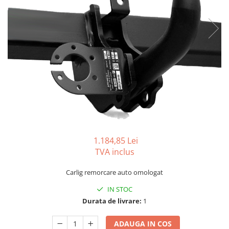
Carlige BYD
Carlige Cadillac
Carlige Chery
Carlige Chevrolet
Carlige Chrysler
Carlige Citroen
Carlige Dacia
Carlige Daewoo
Carlige Dodge
1.184,85 Lei
Carlige Dongfeng
TVA inclus
Carlige DR
Carlig remorcare auto omologat
Carlige DS
IN STOC
Carlige Ebro
Durata de livrare:
1
Carlige Fiat
ADAUGA IN COS
Carlige Ford