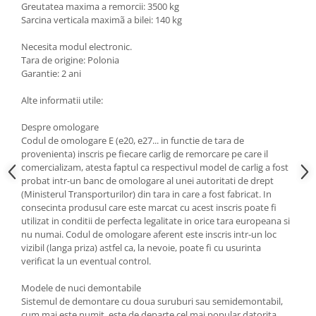
Greutatea maxima a remorcii: 3500 kg
Carlige Lancia
Sarcina verticala maximã a bilei: 140 kg
Carlige Land Rover
Necesita modul electronic.
Carlige Lexus
Tara de origine: Polonia
Garantie: 2 ani
Carlige MAN
Carlige Mazda
Alte informatii utile:
Carlige Mercedes
Despre omologare
Codul de omologare E (e20, e27... in functie de tara de
Carlige MG
provenienta) inscris pe fiecare carlig de remorcare pe care il
Carlige Mini
comercializam, atesta faptul ca respectivul model de carlig a fost
probat intr-un banc de omologare al unei autoritati de drept
Carlige Mitsubishi
(Ministerul Transporturilor) din tara in care a fost fabricat. In
Carlige Nissan
consecinta produsul care este marcat cu acest inscris poate fi
utilizat in conditii de perfecta legalitate in orice tara europeana si
Carlige Omoda
nu numai. Codul de omologare aferent este inscris intr-un loc
vizibil (langa priza) astfel ca, la nevoie, poate fi cu usurinta
Carlige Opel
verificat la un eventual control.
Carlige Peugeot
Modele de nuci demontabile
Carlige Plymouth
Sistemul de demontare cu doua suruburi sau semidemontabil,
cum mai este numit, este de departe cel mai popular datorita