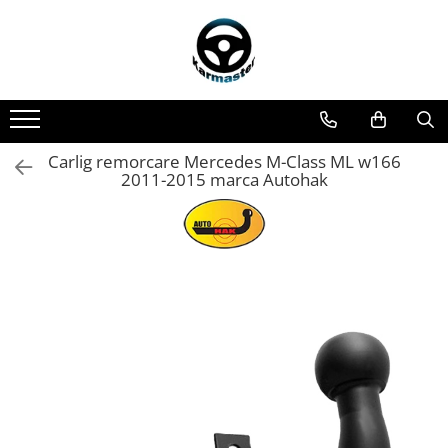
Toate Produsele
Accesorii carlige de remorcare
Accesorii cutii portbagaj
Accesorii remorci
Carlig remorcare Mercedes M-Class ML w166
2011-2015 marca Autohak
Amortizoare osie remorci
Cabluri de frana remorci
Cuple remorci
Saboti frana remorci
Carlige de remorcare
Carlige Alfa Romeo
Carlige Alpine
Carlige Audi
Carlige Bmw