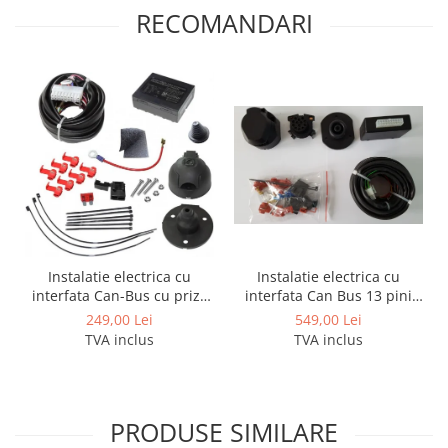
Covorase si tavite
RECOMANDARI
Covorase auto
Covorase auto Alfa Romeo
Covorase auto Audi
Covorase auto Bmw
Covorase auto Chevrolet
Covorase auto Citroen
Covorase auto Dacia
Covorase auto Fiat
Covorase auto Ford
Covorase auto Honda
Instalatie electrica cu
Instalatie electrica cu
interfata Can Bus 13 pini
interfata Can-Bus cu priza
Covorase auto Hyundai
activi
de 7 pini
549,00 Lei
249,00 Lei
Covorase auto Isuzu
TVA inclus
TVA inclus
Covorase auto Iveco
Covorase auto Jeep
Covorase auto Kia
PRODUSE SIMILARE
Covorase auto Land Rover