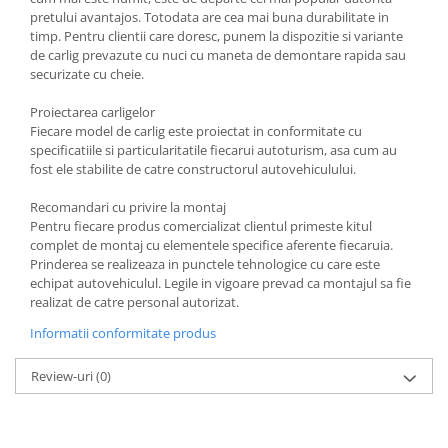
Carlige Polestar
pretului avantajos. Totodata are cea mai buna durabilitate in
Carlige Porsche
timp. Pentru clientii care doresc, punem la dispozitie si variante
de carlig prevazute cu nuci cu maneta de demontare rapida sau
Carlige Renault
securizate cu cheie.
Carlige Seat
Proiectarea carligelor
Carlige Skoda
Fiecare model de carlig este proiectat in conformitate cu
specificatiile si particularitatile fiecarui autoturism, asa cum au
Carlige SsangYong
fost ele stabilite de catre constructorul autovehiculului.
Carlige Subaru
Recomandari cu privire la montaj
Carlige Suzuki
Pentru fiecare produs comercializat clientul primeste kitul
complet de montaj cu elementele specifice aferente fiecaruia.
Carlige Tesla
Prinderea se realizeaza in punctele tehnologice cu care este
Carlige Toyota
echipat autovehiculul. Legile in vigoare prevad ca montajul sa fie
realizat de catre personal autorizat.
Carlige Volkswagen
Informatii conformitate produs
Carlige Volvo
Carlige Xpeng
Review-uri
(0)
Carlige Xpeng G6
Carlige Xpeng G9