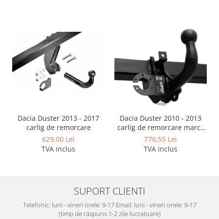
Covorase auto Lexus
Covorase auto Mazda
Covorase auto Mercedes
Covorase auto Mini
Covorase auto Mitsubishi
Covorase auto Nissan
Covorase auto Opel
Covorase auto Peugeot
Covorase auto Porsche
Covorase auto Renault
Dacia Duster 2013 - 2017
Dacia Duster 2010 - 2013
carlig de remorcare
carlig de remorcare marca
Covorase auto Saab
Autohak
629,00 Lei
770,55 Lei
Covorase auto Seat
TVA inclus
TVA inclus
Covorase auto Skoda
Covorase auto Subaru
Covorase auto Suzuki
SUPORT CLIENTI
Covorase auto Toyota
Telefonic: luni - vineri orele: 9-17 Email: luni - vineri orele: 9-17
Covorase auto Volvo
(timp de raspuns 1-2 zile lucratoare)