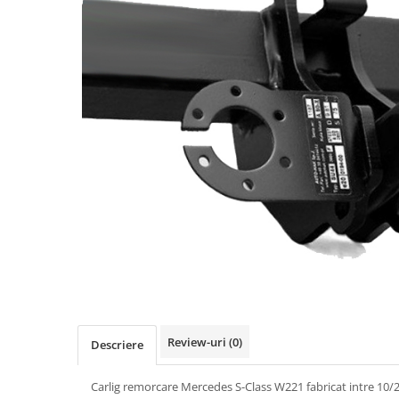
Carlige BYD
Carlige Cadillac
Carlige Chery
Carlige Chevrolet
Carlige Chrysler
Carlige Citroen
Carlige Dacia
Carlige Daewoo
Carlige Dodge
Carlige Dongfeng
Carlige DR
Carlige DS
Carlige Ebro
Review-uri
(0)
Descriere
Carlige Fiat
Carlig remorcare Mercedes S-Class W221 fabricat intre 10
Carlige Ford