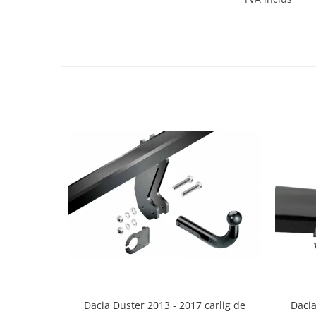
Covorase si tavite
Covorase auto
Covorase auto Alfa Romeo
Covorase auto Audi
Covorase auto Bmw
Covorase auto Chevrolet
Covorase auto Citroen
Covorase auto Dacia
Covorase auto Fiat
Covorase auto Ford
Covorase auto Honda
Covorase auto Hyundai
Covorase auto Isuzu
Covorase auto Iveco
Covorase auto Jeep
Covorase auto Kia
Covorase auto Land Rover
Dacia Duster 2013 - 2017 carlig de
Dacia