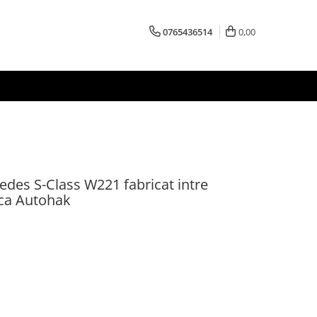
0765436514
0,00
des S-Class W221 fabricat intre
rca Autohak