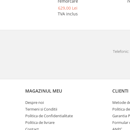
remorcare
r
Covorase auto Lexus
629,00 Lei
Covorase auto Mazda
TVA inclus
Covorase auto Mercedes
Covorase auto Mini
Covorase auto Mitsubishi
Covorase auto Nissan
Covorase auto Opel
Telefonic: 
Covorase auto Peugeot
Covorase auto Porsche
Covorase auto Renault
Covorase auto Saab
Covorase auto Seat
MAGAZINUL MEU
CLIENTI
Covorase auto Skoda
Covorase auto Subaru
Despre noi
Metode de
Covorase auto Suzuki
Termeni si Conditii
Politica d
Covorase auto Toyota
Politica de Confidentialitate
Garantia 
Politica de livrare
Formular 
Covorase auto Volvo
Contact
ANPC