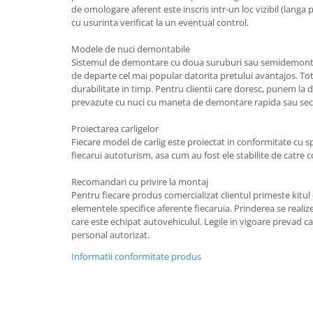
de omologare aferent este inscris intr-un loc vizibil (langa pr
Carlige Lancia
cu usurinta verificat la un eventual control.
Carlige Land Rover
Modele de nuci demontabile
Carlige Lexus
Sistemul de demontare cu doua suruburi sau semidemonta
Carlige MAN
de departe cel mai popular datorita pretului avantajos. T
durabilitate in timp. Pentru clientii care doresc, punem la di
Carlige Mazda
prevazute cu nuci cu maneta de demontare rapida sau secu
Carlige Mercedes
Proiectarea carligelor
Carlige MG
Fiecare model de carlig este proiectat in conformitate cu spec
fiecarui autoturism, asa cum au fost ele stabilite de catre 
Carlige Mini
Recomandari cu privire la montaj
Carlige Mitsubishi
Pentru fiecare produs comercializat clientul primeste kitu
Carlige Nissan
elementele specifice aferente fiecaruia. Prinderea se reali
care este echipat autovehiculul. Legile in vigoare prevad ca
Carlige Omoda
personal autorizat.
Carlige Opel
Informatii conformitate produs
Carlige Peugeot
Carlige Plymouth