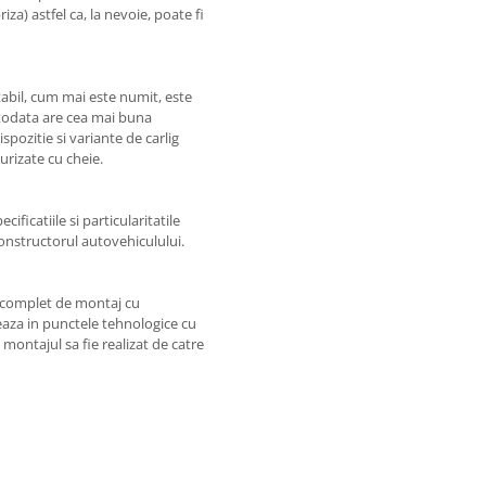
iza) astfel ca, la nevoie, poate fi
bil, cum mai este numit, este
otodata are cea mai buna
spozitie si variante de carlig
rizate cu cheie.
ificatiile si particularitatile
constructorul autovehiculului.
l complet de montaj cu
zeaza in punctele tehnologice cu
 montajul sa fie realizat de catre