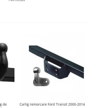
g de
Carlig remorcare Ford Transit 2000-2014
Carlig re