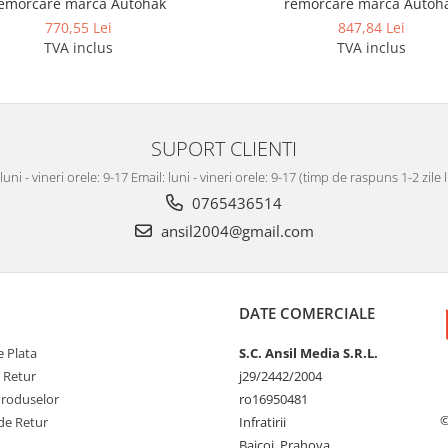
emorcare marca Autohak
remorcare marca Autoh
770,55 Lei
847,84 Lei
TVA inclus
TVA inclus
SUPORT CLIENTI
luni - vineri orele: 9-17 Email: luni - vineri orele: 9-17 (timp de raspuns 1-2 zile
0765436514
ansil2004@gmail.com
DATE COMERCIALE
 Plata
S.C. Ansil Media S.R.L.
e Retur
j29/2442/2004
Produselor
ro16950481
©
de Retur
Infratirii
Baicoi, Prahova