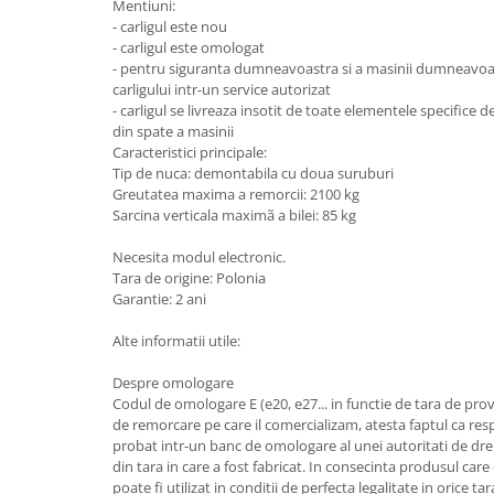
Mentiuni:
- carligul este nou
Carlige Honda
- carligul este omologat
Carlige Hyundai
- pentru siguranta dumneavoastra si a masinii dumneav
carligului intr-un service autorizat
Carlige Infiniti
- carligul se livreaza insotit de toate elementele specifice 
din spate a masinii
Carlige Isuzu
Caracteristici principale:
Carlige Iveco
Tip de nuca: demontabila cu doua suruburi
Greutatea maxima a remorcii: 2100 kg
Carlige Jaecoo
Sarcina verticala maximã a bilei: 85 kg
Carlige Jaecoo 5
Necesita modul electronic.
Carlige Jaecoo 7
Tara de origine: Polonia
Carlige Jaecoo E5
Garantie: 2 ani
Carlige Jeep
Alte informatii utile:
Carlige Kia
Despre omologare
Carlige Kia EV4
Codul de omologare E (e20, e27... in functie de tara de prove
Carlige Kia EV5
de remorcare pe care il comercializam, atesta faptul ca resp
probat intr-un banc de omologare al unei autoritati de dre
Carlige Kia PV5
din tara in care a fost fabricat. In consecinta produsul care
Carlige Lada
poate fi utilizat in conditii de perfecta legalitate in orice