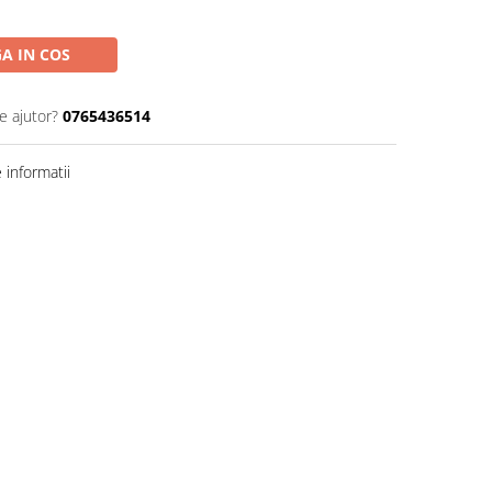
A IN COS
e ajutor?
0765436514
informatii