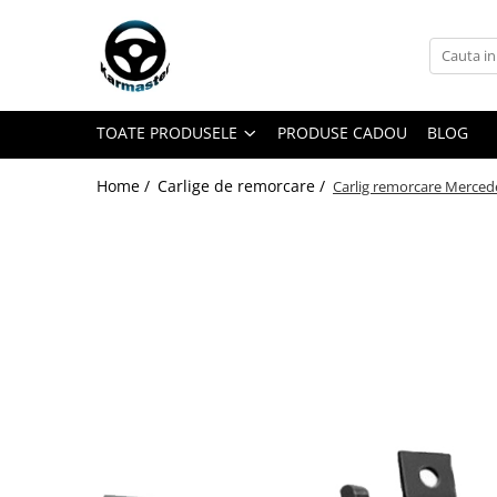
Toate Produsele
Accesorii carlige de remorcare
TOATE PRODUSELE
PRODUSE CADOU
BLOG
Accesorii cutii portbagaj
Accesorii remorci
Home /
Carlige de remorcare /
Carlig remorcare Mercede
Amortizoare osie remorci
Cabluri de frana remorci
Cuple remorci
Saboti frana remorci
Carlige de remorcare
Carlige Alfa Romeo
Carlige Alpine
Carlige Audi
Carlige Bmw