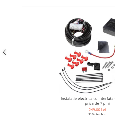
Carlige Polestar
Carlige Porsche
Carlige Renault
Carlige Seat
Carlige Skoda
Carlige SsangYong
Carlige Subaru
Carlige Suzuki
Carlige Tesla
Carlige Toyota
Carlige Volkswagen
Carlige Volvo
Carlige Xpeng
Instalatie electrica cu interfat
priza de 7 pini
Carlige Xpeng G6
249,00 Lei
Carlige Xpeng G9
TVA inclus