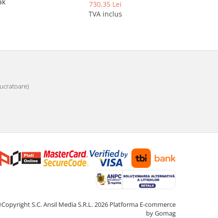
ak
dup
730,35 Lei
TVA inclus
 lucratoare)
Copyright S.C. Ansil Media S.R.L. 2026
Platforma E-commerce
by Gomag