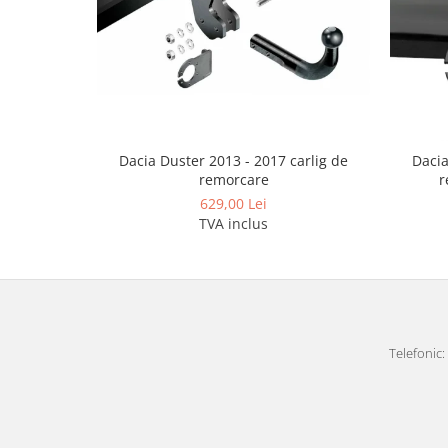
Covorase auto Lexus
Covorase auto Mazda
Covorase auto Mercedes
Covorase auto Mini
Covorase auto Mitsubishi
Covorase auto Nissan
Dacia Duster 2013 - 2017 carlig de
Dacia
Covorase auto Opel
remorcare
r
Covorase auto Peugeot
629,00 Lei
Covorase auto Porsche
TVA inclus
Covorase auto Renault
Covorase auto Saab
Covorase auto Seat
Covorase auto Skoda
Covorase auto Subaru
Telefonic: 
Covorase auto Suzuki
Covorase auto Toyota
Covorase auto Volvo