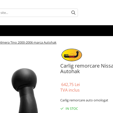
 Almera Tino 2000-2006 marca Autohak
Carlig remorcare Niss
Autohak
642,75 Lei
TVA inclus
Carlig remorcare auto omologat
IN STOC