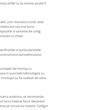
iza) astfel ca, la nevoie, poate fi
bil, cum mai este numit, este
otodata are cea mai buna
spozitie si variante de carlig
rizate cu cheie.
ificatiile si particularitatile
constructorul autovehiculului.
l complet de montaj cu
zeaza in punctele tehnologice cu
 montajul sa fie realizat de catre
e marca acestora, se recomanda
st lucru trebuie facut deoarece
timp pe structura masinii. Carligul