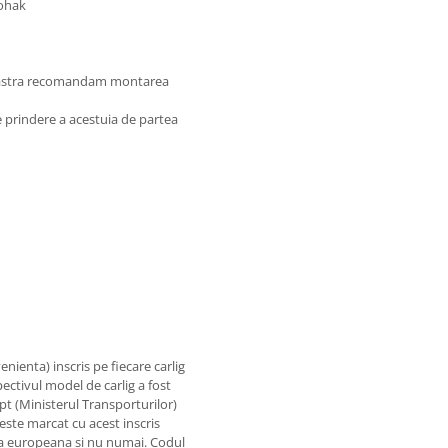
tohak
oastra recomandam montarea
de prindere a acestuia de partea
nienta) inscris pe fiecare carlig
ectivul model de carlig a fost
pt (Ministerul Transporturilor)
 este marcat cu acest inscris
 tara europeana si nu numai. Codul