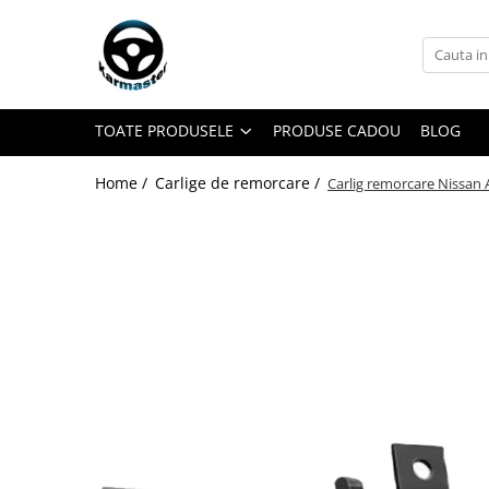
Toate Produsele
Accesorii carlige de remorcare
TOATE PRODUSELE
PRODUSE CADOU
BLOG
Accesorii cutii portbagaj
Accesorii remorci
Home /
Carlige de remorcare /
Carlig remorcare Nissan
Amortizoare osie remorci
Cabluri de frana remorci
Cuple remorci
Saboti frana remorci
Carlige de remorcare
Carlige Alfa Romeo
Carlige Alpine
Carlige Audi
Carlige Bmw