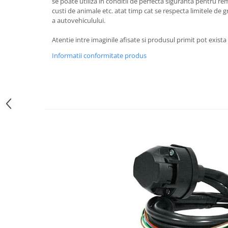
Carlige Polestar
se poate utiliza in conditii de perfecta siguranta pentru remo
custi de animale etc. atat timp cat se respecta limitele de g
Carlige Porsche
a autovehiculului.
Carlige Renault
Atentie intre imaginile afisate si produsul primit pot exist
Carlige Seat
Informatii conformitate produs
Carlige Skoda
Carlige SsangYong
Carlige Subaru
Carlige Suzuki
Carlige Tesla
Carlige Toyota
Carlige Volkswagen
Carlige Volvo
Carlige Xpeng
Carlige Xpeng G6
Carlige Xpeng G9