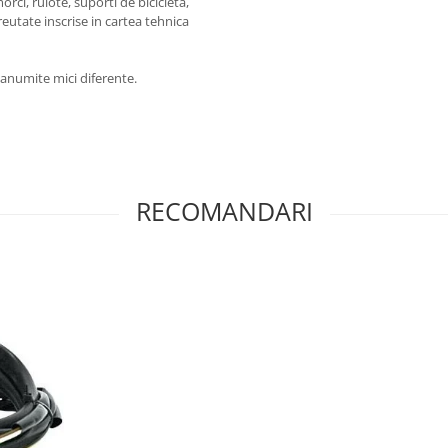
rci, rulote, suporti de bicicleta,
reutate inscrise in cartea tehnica
a anumite mici diferente.
RECOMANDARI