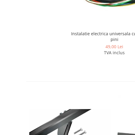
Covorase si tavite
Covorase auto
Covorase auto Alfa Romeo
Covorase auto Audi
Instalatie electrica universala c
Covorase auto Bmw
pini
Covorase auto Chevrolet
49,00 Lei
Covorase auto Citroen
TVA inclus
Covorase auto Dacia
Covorase auto Fiat
Covorase auto Ford
Covorase auto Honda
Covorase auto Hyundai
Covorase auto Isuzu
Covorase auto Iveco
Covorase auto Jeep
Covorase auto Kia
Covorase auto Land Rover