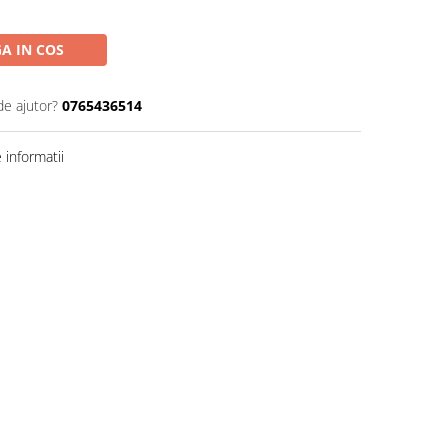
A IN COS
de ajutor?
0765436514
informatii