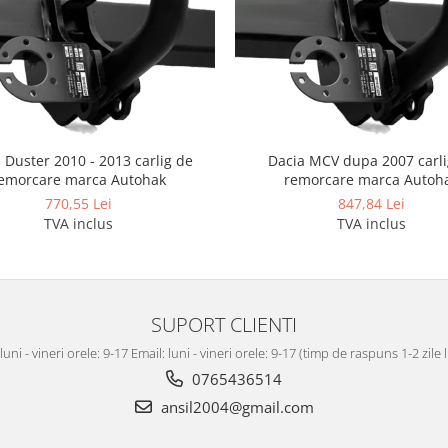
 Duster 2010 - 2013 carlig de
Dacia MCV dupa 2007 carli
emorcare marca Autohak
remorcare marca Autoh
770,55 Lei
847,84 Lei
TVA inclus
TVA inclus
SUPORT CLIENTI
luni - vineri orele: 9-17 Email: luni - vineri orele: 9-17 (timp de raspuns 1-2 zile
0765436514
ansil2004@gmail.com