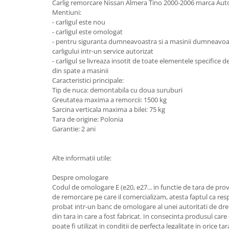
Carlig remorcare Nissan Almera Tino 2000-2006 marca Au
Mentiuni:
Carlige Honda
- carligul este nou
Carlige Hyundai
- carligul este omologat
- pentru siguranta dumneavoastra si a masinii dumneav
Carlige Infiniti
carligului intr-un service autorizat
- carligul se livreaza insotit de toate elementele specifice 
Carlige Isuzu
din spate a masinii
Carlige Iveco
Caracteristici principale:
Tip de nuca: demontabila cu doua suruburi
Carlige Jaecoo
Greutatea maxima a remorcii: 1500 kg
Carlige Jaecoo 5
Sarcina verticala maxima a bilei: 75 kg
Tara de origine: Polonia
Carlige Jaecoo 7
Garantie: 2 ani
Carlige Jaecoo E5
Carlige Jeep
Alte informatii utile:
Carlige Kia
Despre omologare
Carlige Kia EV4
Codul de omologare E (e20, e27... in functie de tara de prove
Carlige Kia EV5
de remorcare pe care il comercializam, atesta faptul ca resp
probat intr-un banc de omologare al unei autoritati de dre
Carlige Kia PV5
din tara in care a fost fabricat. In consecinta produsul care
Carlige Lada
poate fi utilizat in conditii de perfecta legalitate in orice