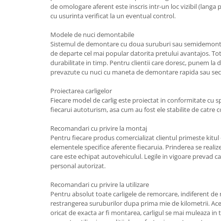
de omologare aferent este inscris intr-un loc vizibil (langa pr
Carlige Lancia
cu usurinta verificat la un eventual control.
Carlige Land Rover
Modele de nuci demontabile
Carlige Lexus
Sistemul de demontare cu doua suruburi sau semidemonta
Carlige MAN
de departe cel mai popular datorita pretului avantajos. T
durabilitate in timp. Pentru clientii care doresc, punem la di
Carlige Mazda
prevazute cu nuci cu maneta de demontare rapida sau secu
Carlige Mercedes
Proiectarea carligelor
Carlige MG
Fiecare model de carlig este proiectat in conformitate cu spec
fiecarui autoturism, asa cum au fost ele stabilite de catre 
Carlige Mini
Recomandari cu privire la montaj
Carlige Mitsubishi
Pentru fiecare produs comercializat clientul primeste kitu
Carlige Nissan
elementele specifice aferente fiecaruia. Prinderea se reali
care este echipat autovehiculul. Legile in vigoare prevad ca
Carlige Omoda
personal autorizat.
Carlige Opel
Recomandari cu privire la utilizare
Carlige Peugeot
Pentru absolut toate carligele de remorcare, indiferent d
restrangerea suruburilor dupa prima mie de kilometrii. Ace
Carlige Plymouth
oricat de exacta ar fi montarea, carligul se mai muleaza in 