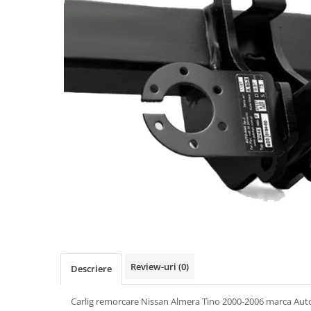
Carlige BYD
Carlige Cadillac
Carlige Chery
Carlige Chevrolet
Carlige Chrysler
Carlige Citroen
Carlige Dacia
Carlige Daewoo
Carlige Dodge
Carlige Dongfeng
Carlige DR
Carlige DS
Carlige Ebro
Review-uri
(0)
Descriere
Carlige Fiat
Carlig remorcare Nissan Almera Tino 2000-2006 marca Au
Carlige Ford