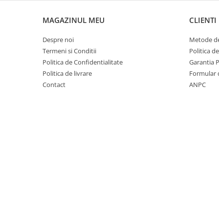
Covorase auto Vw
Cutii portbagaj
MAGAZINUL MEU
CLIENTI
Cutii portbagaj pt. bare
transversale
Despre noi
Metode de
Echipamente
Termeni si Conditii
Politica d
Politica de Confidentialitate
Garantia 
Generatoare curent portabile
Politica de livrare
Formular 
Genti si rucsacuri
Contact
ANPC
Accesorii genti-rucsacuri
Genti de umar
Genti laptop
Genti schi si snowboard
Genti voiaj
Grilaje portbagaj auto
Huse scaune auto
Instalatii electrice
Instalatii simple