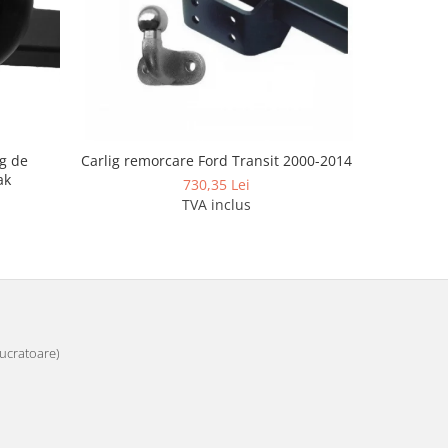
g de
Carlig remorcare Ford Transit 2000-2014
Carlig re
ak
dup
730,35 Lei
TVA inclus
 lucratoare)