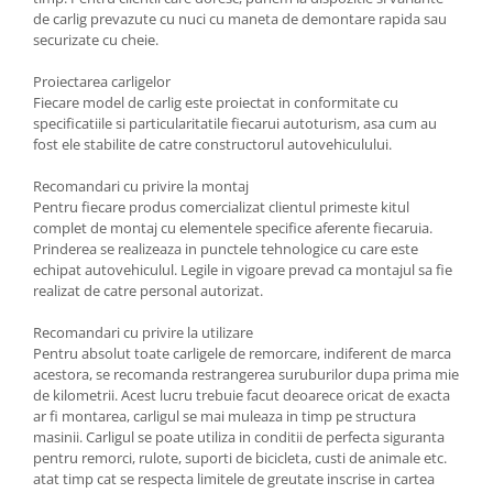
Carlige Tesla
de carlig prevazute cu nuci cu maneta de demontare rapida sau
securizate cu cheie.
Carlige Toyota
Carlige Volkswagen
Proiectarea carligelor
Fiecare model de carlig este proiectat in conformitate cu
Carlige Volvo
specificatiile si particularitatile fiecarui autoturism, asa cum au
fost ele stabilite de catre constructorul autovehiculului.
Carlige Xpeng
Carlige Xpeng G6
Recomandari cu privire la montaj
Pentru fiecare produs comercializat clientul primeste kitul
Carlige Xpeng G9
complet de montaj cu elementele specifice aferente fiecaruia.
Prinderea se realizeaza in punctele tehnologice cu care este
echipat autovehiculul. Legile in vigoare prevad ca montajul sa fie
realizat de catre personal autorizat.
Recomandari cu privire la utilizare
Pentru absolut toate carligele de remorcare, indiferent de marca
acestora, se recomanda restrangerea suruburilor dupa prima mie
de kilometrii. Acest lucru trebuie facut deoarece oricat de exacta
ar fi montarea, carligul se mai muleaza in timp pe structura
masinii. Carligul se poate utiliza in conditii de perfecta siguranta
pentru remorci, rulote, suporti de bicicleta, custi de animale etc.
atat timp cat se respecta limitele de greutate inscrise in cartea