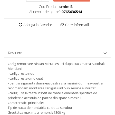
Carlige Jaecoo 7
Scut motor MAN
Covorase auto Toyota
Cod Produs:
crnimi3
Carlige Jaecoo E5
Covorase auto Volvo
Scut motor Maxus
Ai nevoie de ajutor?
0765436514
Carlige Jeep
Covorase auto Vw
Scut motor Mazda
Carlige Kia
Adauga la Favorite
Cere informatii
Scut motor Mercedes
Carlige Kia EV4
Scut motor MG
Carlige Kia EV5
Scut motor Mini
Carlige Kia PV5
Scut motor Mitsubishi
Carlige Lada
Descriere
Scut motor Nissan
Carlige Lancia
Carlig remorcare Nissan Micra 3/5 usi dupa 2003 marca Autohak
Scut motor Opel
Carlige Land Rover
Mentiuni:
Scut motor Peugeot
- carligul este nou
Carlige Lexus
- carligul este omologat
Scut motor Porsche
Carlige MAN
- pentru siguranta dumneavoastra si a masinii dumneavoastra
recomandam montarea carligului intr-un service autorizat
Scut motor Renault
Carlige Mazda
- carligul se livreaza insotit de toate elementele specifice de
Scut motor SAAB
Carlige Mercedes
prindere a acestuia de partea din spate a masinii
Caracteristici principale:
Scut motor Seat
Carlige MG
Tip de nuca: demontabila cu doua suruburi
Greutatea maxima a remorcii: 1300 kg
Scut motor Skoda
Carlige Mini