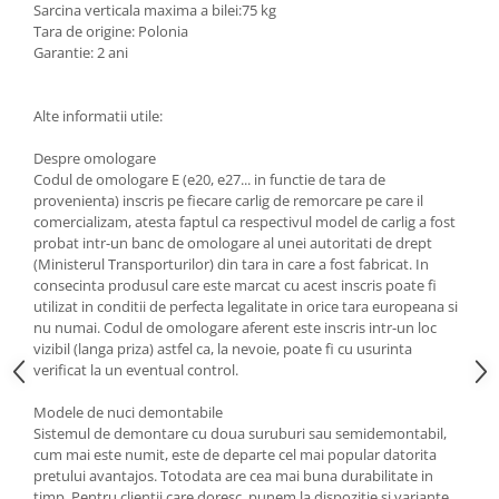
Sarcina verticala maxima a bilei:75 kg
Scut motor Smart
Carlige Mitsubishi
Tara de origine: Polonia
Garantie: 2 ani
Scut motor SsangYong
Carlige Nissan
Scut motor Subaru
Carlige Omoda
Alte informatii utile:
Scut motor Suzuki
Carlige Opel
Despre omologare
Scut motor Tesla
Carlige Peugeot
Codul de omologare E (e20, e27... in functie de tara de
Scut motor Toyota
Carlige Plymouth
provenienta) inscris pe fiecare carlig de remorcare pe care il
comercializam, atesta faptul ca respectivul model de carlig a fost
Scut motor Volvo
Carlige Polestar
probat intr-un banc de omologare al unei autoritati de drept
(Ministerul Transporturilor) din tara in care a fost fabricat. In
Scut motor Volvo C40
Carlige Porsche
consecinta produsul care este marcat cu acest inscris poate fi
Scut motor Volvo V90
Carlige Renault
utilizat in conditii de perfecta legalitate in orice tara europeana si
Scut motor Volvo XC40
nu numai. Codul de omologare aferent este inscris intr-un loc
Carlige Seat
vizibil (langa priza) astfel ca, la nevoie, poate fi cu usurinta
Scut motor Vw
verificat la un eventual control.
Carlige Skoda
Carlige SsangYong
Modele de nuci demontabile
Sistemul de demontare cu doua suruburi sau semidemontabil,
Carlige Subaru
cum mai este numit, este de departe cel mai popular datorita
pretului avantajos. Totodata are cea mai buna durabilitate in
Carlige Suzuki
timp. Pentru clientii care doresc, punem la dispozitie si variante