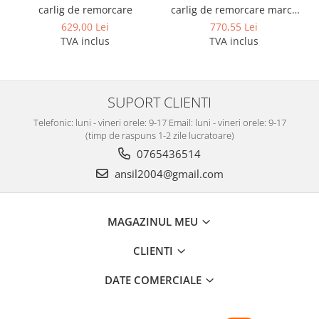
carlig de remorcare
carlig de remorcare marca
Autohak
629,00 Lei
770,55 Lei
TVA inclus
TVA inclus
SUPORT CLIENTI
Telefonic: luni - vineri orele: 9-17 Email: luni - vineri orele: 9-17
(timp de raspuns 1-2 zile lucratoare)
0765436514
ansil2004@gmail.com
MAGAZINUL MEU
CLIENTI
DATE COMERCIALE