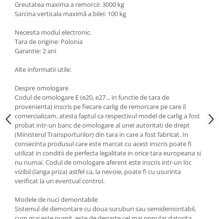
Greutatea maxima a remorcii: 3000 kg
Scut motor Smart
Carlige Mitsubishi
Sarcina verticala maximã a bilei: 100 kg
Scut motor SsangYong
Carlige Nissan
Necesita modul electronic.
Tara de origine: Polonia
Scut motor Subaru
Carlige Omoda
Garantie: 2 ani
Scut motor Suzuki
Carlige Opel
Alte informatii utile:
Scut motor Tesla
Carlige Peugeot
Scut motor Toyota
Carlige Plymouth
Despre omologare
Codul de omologare E (e20, e27... in functie de tara de
Scut motor Volvo
Carlige Polestar
provenienta) inscris pe fiecare carlig de remorcare pe care il
comercializam, atesta faptul ca respectivul model de carlig a fost
Scut motor Volvo C40
Carlige Porsche
probat intr-un banc de omologare al unei autoritati de drept
Scut motor Volvo V90
Carlige Renault
(Ministerul Transporturilor) din tara in care a fost fabricat. In
Scut motor Volvo XC40
consecinta produsul care este marcat cu acest inscris poate fi
Carlige Seat
utilizat in conditii de perfecta legalitate in orice tara europeana si
Scut motor Vw
nu numai. Codul de omologare aferent este inscris intr-un loc
Carlige Skoda
vizibil (langa priza) astfel ca, la nevoie, poate fi cu usurinta
Carlige SsangYong
verificat la un eventual control.
Carlige Subaru
Modele de nuci demontabile
Sistemul de demontare cu doua suruburi sau semidemontabil,
Carlige Suzuki
cum mai este numit, este de departe cel mai popular datorita