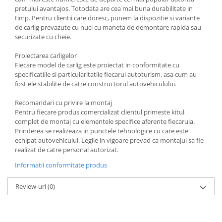
Carlige Tesla
pretului avantajos. Totodata are cea mai buna durabilitate in
timp. Pentru clientii care doresc, punem la dispozitie si variante
Carlige Toyota
de carlig prevazute cu nuci cu maneta de demontare rapida sau
Carlige Volkswagen
securizate cu cheie.
Carlige Volvo
Proiectarea carligelor
Fiecare model de carlig este proiectat in conformitate cu
Carlige Xpeng
specificatiile si particularitatile fiecarui autoturism, asa cum au
Carlige Xpeng G6
fost ele stabilite de catre constructorul autovehiculului.
Carlige Xpeng G9
Recomandari cu privire la montaj
Pentru fiecare produs comercializat clientul primeste kitul
complet de montaj cu elementele specifice aferente fiecaruia.
Prinderea se realizeaza in punctele tehnologice cu care este
echipat autovehiculul. Legile in vigoare prevad ca montajul sa fie
realizat de catre personal autorizat.
Informatii conformitate produs
Review-uri
(0)