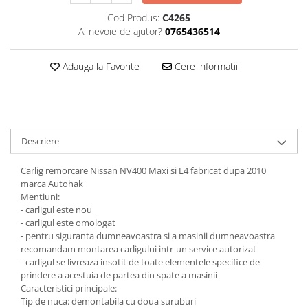
Carlige Jaecoo 7
Scut motor MAN
Covorase auto Toyota
Cod Produs:
C4265
Carlige Jaecoo E5
Covorase auto Volvo
Scut motor Maxus
Ai nevoie de ajutor?
0765436514
Carlige Jeep
Covorase auto Vw
Scut motor Mazda
Carlige Kia
Adauga la Favorite
Cere informatii
Scut motor Mercedes
Carlige Kia EV4
Scut motor MG
Carlige Kia EV5
Scut motor Mini
Carlige Kia PV5
Scut motor Mitsubishi
Carlige Lada
Descriere
Scut motor Nissan
Carlige Lancia
Carlig remorcare Nissan NV400 Maxi si L4 fabricat dupa 2010
Scut motor Opel
Carlige Land Rover
marca Autohak
Scut motor Peugeot
Mentiuni:
Carlige Lexus
- carligul este nou
Scut motor Porsche
Carlige MAN
- carligul este omologat
- pentru siguranta dumneavoastra si a masinii dumneavoastra
Scut motor Renault
Carlige Mazda
recomandam montarea carligului intr-un service autorizat
Scut motor SAAB
Carlige Mercedes
- carligul se livreaza insotit de toate elementele specifice de
prindere a acestuia de partea din spate a masinii
Scut motor Seat
Carlige MG
Caracteristici principale:
Tip de nuca: demontabila cu doua suruburi
Scut motor Skoda
Carlige Mini