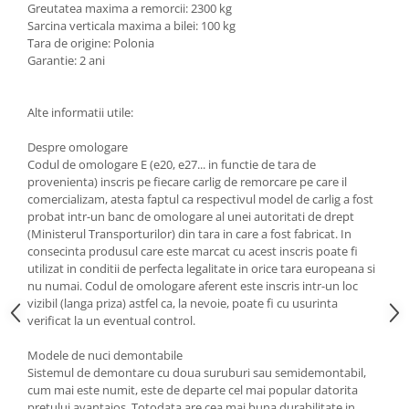
Greutatea maxima a remorcii: 2300 kg
Scut motor Smart
Carlige Mitsubishi
Sarcina verticala maxima a bilei: 100 kg
Tara de origine: Polonia
Scut motor SsangYong
Carlige Nissan
Garantie: 2 ani
Scut motor Subaru
Carlige Omoda
Scut motor Suzuki
Carlige Opel
Alte informatii utile:
Scut motor Tesla
Carlige Peugeot
Despre omologare
Scut motor Toyota
Carlige Plymouth
Codul de omologare E (e20, e27... in functie de tara de
provenienta) inscris pe fiecare carlig de remorcare pe care il
Scut motor Volvo
Carlige Polestar
comercializam, atesta faptul ca respectivul model de carlig a fost
probat intr-un banc de omologare al unei autoritati de drept
Scut motor Volvo C40
Carlige Porsche
(Ministerul Transporturilor) din tara in care a fost fabricat. In
Scut motor Volvo V90
Carlige Renault
consecinta produsul care este marcat cu acest inscris poate fi
Scut motor Volvo XC40
utilizat in conditii de perfecta legalitate in orice tara europeana si
Carlige Seat
nu numai. Codul de omologare aferent este inscris intr-un loc
Scut motor Vw
vizibil (langa priza) astfel ca, la nevoie, poate fi cu usurinta
Carlige Skoda
verificat la un eventual control.
Carlige SsangYong
Modele de nuci demontabile
Carlige Subaru
Sistemul de demontare cu doua suruburi sau semidemontabil,
cum mai este numit, este de departe cel mai popular datorita
Carlige Suzuki
pretului avantajos. Totodata are cea mai buna durabilitate in