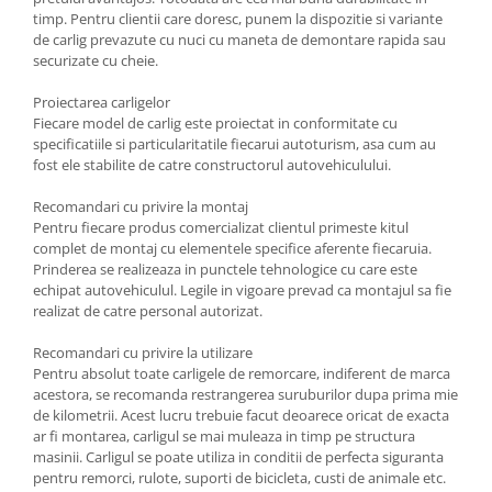
Carlige Tesla
timp. Pentru clientii care doresc, punem la dispozitie si variante
de carlig prevazute cu nuci cu maneta de demontare rapida sau
Carlige Toyota
securizate cu cheie.
Carlige Volkswagen
Proiectarea carligelor
Carlige Volvo
Fiecare model de carlig este proiectat in conformitate cu
specificatiile si particularitatile fiecarui autoturism, asa cum au
Carlige Xpeng
fost ele stabilite de catre constructorul autovehiculului.
Carlige Xpeng G6
Recomandari cu privire la montaj
Carlige Xpeng G9
Pentru fiecare produs comercializat clientul primeste kitul
complet de montaj cu elementele specifice aferente fiecaruia.
Prinderea se realizeaza in punctele tehnologice cu care este
echipat autovehiculul. Legile in vigoare prevad ca montajul sa fie
realizat de catre personal autorizat.
Recomandari cu privire la utilizare
Pentru absolut toate carligele de remorcare, indiferent de marca
acestora, se recomanda restrangerea suruburilor dupa prima mie
de kilometrii. Acest lucru trebuie facut deoarece oricat de exacta
ar fi montarea, carligul se mai muleaza in timp pe structura
masinii. Carligul se poate utiliza in conditii de perfecta siguranta
pentru remorci, rulote, suporti de bicicleta, custi de animale etc.