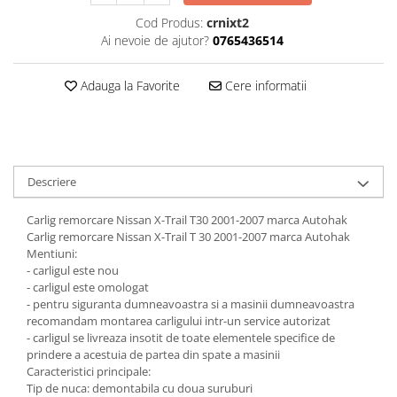
Carlige Jaecoo 7
Scut motor MAN
Covorase auto Toyota
Cod Produs:
crnixt2
Carlige Jaecoo E5
Covorase auto Volvo
Scut motor Maxus
Ai nevoie de ajutor?
0765436514
Carlige Jeep
Covorase auto Vw
Scut motor Mazda
Carlige Kia
Adauga la Favorite
Cere informatii
Scut motor Mercedes
Carlige Kia EV4
Scut motor MG
Carlige Kia EV5
Scut motor Mini
Carlige Kia PV5
Scut motor Mitsubishi
Carlige Lada
Descriere
Scut motor Nissan
Carlige Lancia
Carlig remorcare Nissan X-Trail T30 2001-2007 marca Autohak
Scut motor Opel
Carlige Land Rover
Carlig remorcare Nissan X-Trail T 30 2001-2007 marca Autohak
Scut motor Peugeot
Mentiuni:
Carlige Lexus
- carligul este nou
Scut motor Porsche
Carlige MAN
- carligul este omologat
- pentru siguranta dumneavoastra si a masinii dumneavoastra
Scut motor Renault
Carlige Mazda
recomandam montarea carligului intr-un service autorizat
Scut motor SAAB
Carlige Mercedes
- carligul se livreaza insotit de toate elementele specifice de
prindere a acestuia de partea din spate a masinii
Scut motor Seat
Carlige MG
Caracteristici principale:
Tip de nuca: demontabila cu doua suruburi
Scut motor Skoda
Carlige Mini