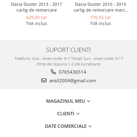
Dacia Duster 2013 - 2017
Dacia Duster 2010 - 2013
carlig de remorcare
carlig de remorcare marca
Autohak
629,00 Lei
770,55 Lei
TVA inclus
TVA inclus
SUPORT CLIENTI
Telefonic: luni - vineri orele: 9-17 Email: luni - vineri orele: 9-17
(timp de raspuns 1-2 zile lucratoare)
0765436514
ansil2004@gmail.com
MAGAZINUL MEU
CLIENTI
DATE COMERCIALE