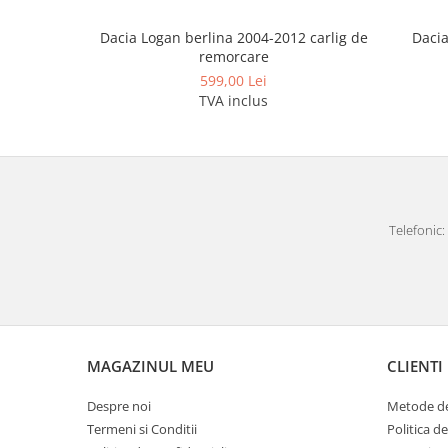
Covorase auto Lexus
Covorase auto Mazda
Dacia
Dacia Logan berlina 2004-2012 carlig de
remorcare
Covorase auto Mercedes
599,00 Lei
Covorase auto Mini
TVA inclus
Covorase auto Mitsubishi
Covorase auto Nissan
Covorase auto Opel
Covorase auto Peugeot
Covorase auto Porsche
Telefonic: 
Covorase auto Renault
Covorase auto Saab
Covorase auto Seat
Covorase auto Skoda
Covorase auto Subaru
MAGAZINUL MEU
CLIENTI
Covorase auto Suzuki
Covorase auto Toyota
Despre noi
Metode de
Covorase auto Volvo
Termeni si Conditii
Politica d