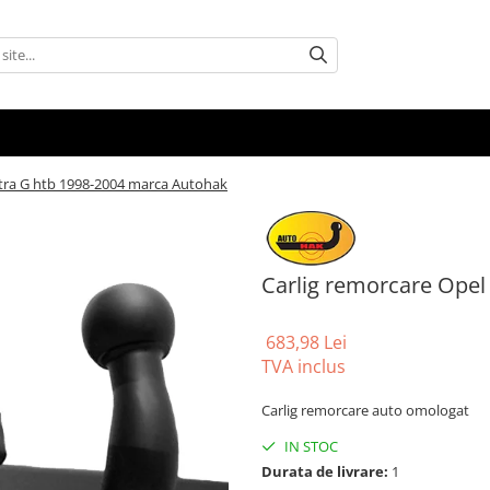
stra G htb 1998-2004 marca Autohak
Carlig remorcare Opel
683,98 Lei
TVA inclus
Carlig remorcare auto omologat
IN STOC
Durata de livrare:
1