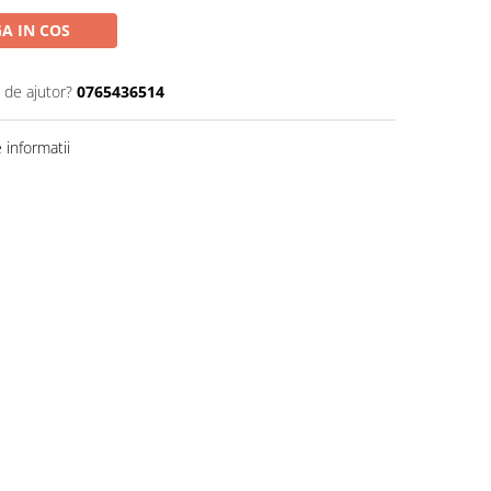
A IN COS
 de ajutor?
0765436514
informatii