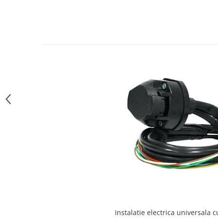
Carlige Polestar
Carlige Porsche
Carlige Renault
Carlige Seat
Carlige Skoda
Carlige SsangYong
Carlige Subaru
Carlige Suzuki
Carlige Tesla
Carlige Toyota
Carlige Volkswagen
Carlige Volvo
Carlige Xpeng
Carlige Xpeng G6
Carlige Xpeng G9
Instalatie electrica universala c