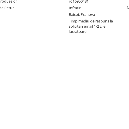
Produselor
ro16950481
©
de Retur
Infratirii
Baicoi, Prahova
Timp mediu de raspuns la
solicitari email 1-2 zile
lucratoare