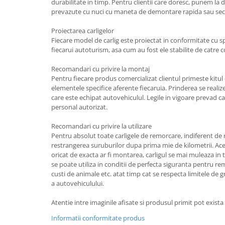
durabilitate in timp. Pentru clientii care doresc, punem la di
Carlige Lancia
prevazute cu nuci cu maneta de demontare rapida sau secu
Carlige Land Rover
Proiectarea carligelor
Carlige Lexus
Fiecare model de carlig este proiectat in conformitate cu spec
fiecarui autoturism, asa cum au fost ele stabilite de catre 
Carlige MAN
Recomandari cu privire la montaj
Carlige Mazda
Pentru fiecare produs comercializat clientul primeste kitu
Carlige Mercedes
elementele specifice aferente fiecaruia. Prinderea se reali
care este echipat autovehiculul. Legile in vigoare prevad ca
Carlige MG
personal autorizat.
Carlige Mini
Recomandari cu privire la utilizare
Carlige Mitsubishi
Pentru absolut toate carligele de remorcare, indiferent d
restrangerea suruburilor dupa prima mie de kilometrii. Ace
Carlige Nissan
oricat de exacta ar fi montarea, carligul se mai muleaza in 
Carlige Omoda
se poate utiliza in conditii de perfecta siguranta pentru remo
custi de animale etc. atat timp cat se respecta limitele de g
Carlige Opel
a autovehiculului.
Carlige Peugeot
Atentie intre imaginile afisate si produsul primit pot exist
Carlige Plymouth
Informatii conformitate produs