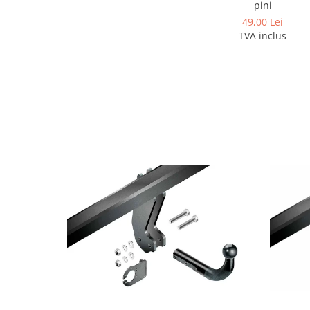
pini
Covorase si tavite
49,00 Lei
Covorase auto
TVA inclus
Covorase auto Alfa Romeo
Covorase auto Audi
Covorase auto Bmw
Covorase auto Chevrolet
Covorase auto Citroen
Covorase auto Dacia
Covorase auto Fiat
Covorase auto Ford
Covorase auto Honda
Covorase auto Hyundai
Covorase auto Isuzu
Covorase auto Iveco
Covorase auto Jeep
Covorase auto Kia
Covorase auto Land Rover