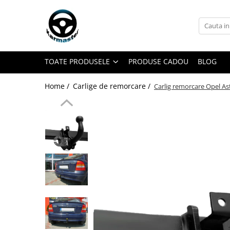
Toate Produsele
Accesorii carlige de remorcare
TOATE PRODUSELE
PRODUSE CADOU
BLOG
Accesorii cutii portbagaj
Accesorii remorci
Home /
Carlige de remorcare /
Carlig remorcare Opel A
Amortizoare osie remorci
Cabluri de frana remorci
Cuple remorci
Saboti frana remorci
Carlige de remorcare
Carlige Alfa Romeo
Carlige Alpine
Carlige Audi
Carlige Bmw