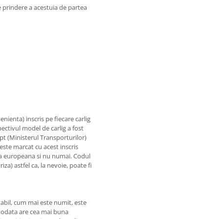
de prindere a acestuia de partea
nienta) inscris pe fiecare carlig
ectivul model de carlig a fost
pt (Ministerul Transporturilor)
 este marcat cu acest inscris
 tara europeana si nu numai. Codul
iza) astfel ca, la nevoie, poate fi
bil, cum mai este numit, este
otodata are cea mai buna