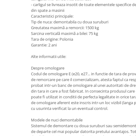
- carligul se livreaza insotit de toate elementele specifice 
Carlige Honda
din spate a masinii
Caracteristici principale:
Carlige Hyundai
Tip de nuca: demontabila cu doua suruburi
Carlige Infiniti
Greutatea maximã a remorcii: 1500 kg
Sarcina verticalã maximã a bilei: 75 kg
Carlige Isuzu
Tara de origine: Polonia
Garantie: 2 ani
Carlige Iveco
Carlige Jaecoo
Alte informatii utile:
Carlige Jaecoo 5
Despre omologare
Carlige Jaecoo 7
Codul de omologare E (e20, e27... in functie de tara de prove
de remorcare pe care il comercializam, atesta faptul ca resp
Carlige Jaecoo E5
probat intr-un banc de omologare al unei autoritati de dre
Carlige Jeep
din tara in care a fost fabricat. In consecinta produsul care
poate fi utilizat in conditii de perfecta legalitate in orice
Carlige Kia
de omologare aferent este inscris intr-un loc vizibil (langa pr
Carlige Kia EV4
cu usurinta verificat la un eventual control.
Carlige Kia EV5
Modele de nuci demontabile
Carlige Kia PV5
Sistemul de demontare cu doua suruburi sau semidemonta
Carlige Lada
de departe cel mai popular datorita pretului avantajos. T