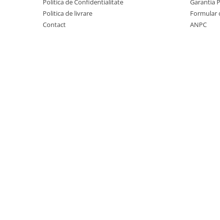
Covorase auto Vw
Politica de Confidentialitate
Garantia 
Cutii portbagaj
Politica de livrare
Formular 
Contact
ANPC
Cutii portbagaj pt. bare
transversale
Echipamente
Generatoare curent portabile
Genti si rucsacuri
Accesorii genti-rucsacuri
Genti de umar
Genti laptop
Genti schi si snowboard
Genti voiaj
Grilaje portbagaj auto
Huse scaune auto
Instalatii electrice
Instalatii simple