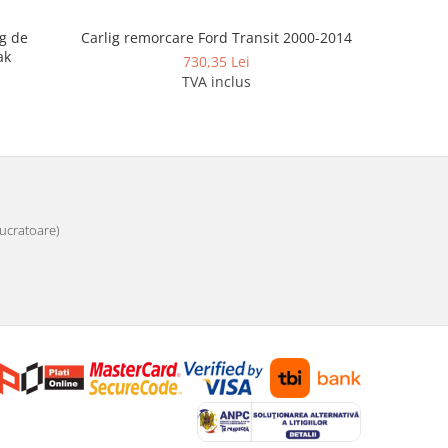
g de
Carlig remorcare Ford Transit 2000-2014
Carlig re
ak
dup
730,35 Lei
TVA inclus
 lucratoare)