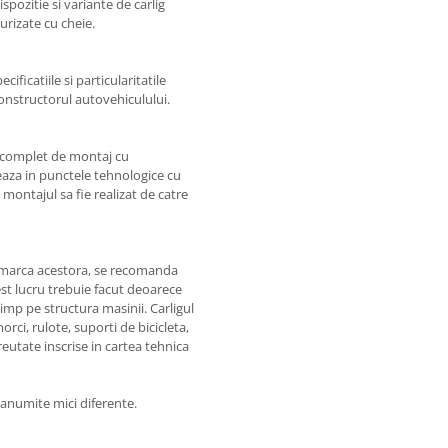
spozitie si variante de carlig
rizate cu cheie.
ificatiile si particularitatile
constructorul autovehiculului.
l complet de montaj cu
zeaza in punctele tehnologice cu
 montajul sa fie realizat de catre
e marca acestora, se recomanda
st lucru trebuie facut deoarece
timp pe structura masinii. Carligul
rci, rulote, suporti de bicicleta,
reutate inscrise in cartea tehnica
a anumite mici diferente.