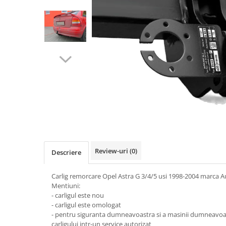
Carlige BYD
Carlige Cadillac
Carlige Chery
Carlige Chevrolet
Carlige Chrysler
Carlige Citroen
Carlige Dacia
Carlige Daewoo
Carlige Dodge
Carlige Dongfeng
Review-uri
(0)
Descriere
Carlige DR
Carlig remorcare Opel Astra G 3/4/5 usi 1998-2004 marca A
Carlige DS
Mentiuni:
Carlige Ebro
- carligul este nou
- carligul este omologat
Carlige Fiat
- pentru siguranta dumneavoastra si a masinii dumneav
carligului intr-un service autorizat
Carlige Ford