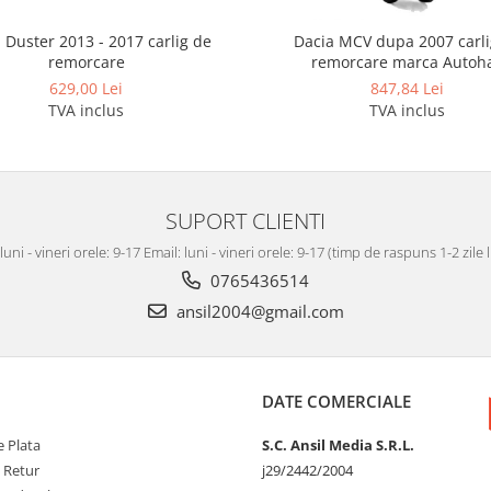
 Duster 2013 - 2017 carlig de
Dacia MCV dupa 2007 carli
remorcare
remorcare marca Autoh
629,00 Lei
847,84 Lei
TVA inclus
TVA inclus
SUPORT CLIENTI
luni - vineri orele: 9-17 Email: luni - vineri orele: 9-17 (timp de raspuns 1-2 zile
0765436514
ansil2004@gmail.com
DATE COMERCIALE
 Plata
S.C. Ansil Media S.R.L.
e Retur
j29/2442/2004