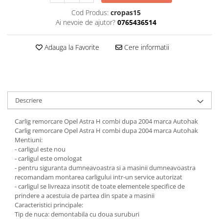
Carlige Jaecoo 7
Scut motor MAN
Covorase auto Toyota
Cod Produs:
cropas15
Carlige Jaecoo E5
Covorase auto Volvo
Scut motor Maxus
Ai nevoie de ajutor?
0765436514
Carlige Jeep
Covorase auto Vw
Scut motor Mazda
Carlige Kia
Adauga la Favorite
Cere informatii
Scut motor Mercedes
Carlige Kia EV4
Scut motor MG
Carlige Kia EV5
Scut motor Mini
Carlige Kia PV5
Scut motor Mitsubishi
Carlige Lada
Descriere
Scut motor Nissan
Carlige Lancia
Carlig remorcare Opel Astra H combi dupa 2004 marca Autohak
Scut motor Opel
Carlige Land Rover
Carlig remorcare Opel Astra H combi dupa 2004 marca Autohak
Scut motor Peugeot
Mentiuni:
Carlige Lexus
- carligul este nou
Scut motor Porsche
Carlige MAN
- carligul este omologat
- pentru siguranta dumneavoastra si a masinii dumneavoastra
Scut motor Renault
Carlige Mazda
recomandam montarea carligului intr-un service autorizat
Scut motor SAAB
Carlige Mercedes
- carligul se livreaza insotit de toate elementele specifice de
prindere a acestuia de partea din spate a masinii
Scut motor Seat
Carlige MG
Caracteristici principale:
Tip de nuca: demontabila cu doua suruburi
Scut motor Skoda
Carlige Mini