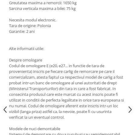
Greutatea maxima a remorcii: 1650 kg
Scut motor Smart
Carlige Mitsubishi
Sarcina verticala maxima a bilei: 75 kg
Scut motor SsangYong
Carlige Nissan
Necesita modul electronic.
Tara de origine: Polonia
Scut motor Subaru
Carlige Omoda
Garantie: 2 ani
Scut motor Suzuki
Carlige Opel
Scut motor Tesla
Carlige Peugeot
Alte informatii utile:
Scut motor Toyota
Carlige Plymouth
Despre omologare
Scut motor Volvo
Carlige Polestar
Codul de omologare E (e20, e27... in functie de tara de
provenienta) inscris pe fiecare carlig de remorcare pe care il
Scut motor Volvo C40
Carlige Porsche
comercializam, atesta faptul ca respectivul model de carlig a fost
Scut motor Volvo V90
Carlige Renault
probat intr-un banc de omologare al unei autoritati de drept
Scut motor Volvo XC40
(Ministerul Transporturilor) din tara in care a fost fabricat. In
Carlige Seat
consecinta produsul care este marcat cu acest inscris poate fi
Scut motor Vw
utilizat in conditii de perfecta legalitate in orice tara europeana si
Carlige Skoda
nu numai. Codul de omologare aferent este inscris intr-un loc
Carlige SsangYong
vizibil (langa priza) astfel ca, la nevoie, poate fi cu usurinta
verificat la un eventual control.
Carlige Subaru
Modele de nuci demontabile
Carlige Suzuki
Sistemul de demontare cu doua suruburi sau semidemontabil,