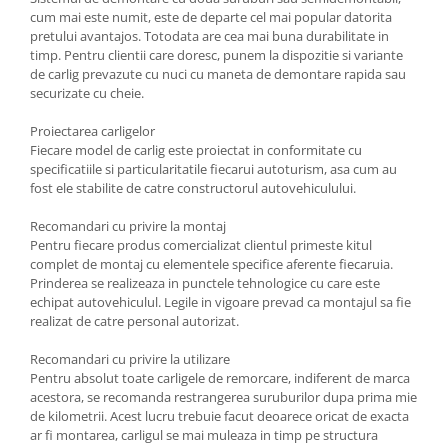
Carlige Tesla
cum mai este numit, este de departe cel mai popular datorita
pretului avantajos. Totodata are cea mai buna durabilitate in
Carlige Toyota
timp. Pentru clientii care doresc, punem la dispozitie si variante
Carlige Volkswagen
de carlig prevazute cu nuci cu maneta de demontare rapida sau
securizate cu cheie.
Carlige Volvo
Proiectarea carligelor
Carlige Xpeng
Fiecare model de carlig este proiectat in conformitate cu
Carlige Xpeng G6
specificatiile si particularitatile fiecarui autoturism, asa cum au
fost ele stabilite de catre constructorul autovehiculului.
Carlige Xpeng G9
Recomandari cu privire la montaj
Pentru fiecare produs comercializat clientul primeste kitul
complet de montaj cu elementele specifice aferente fiecaruia.
Prinderea se realizeaza in punctele tehnologice cu care este
echipat autovehiculul. Legile in vigoare prevad ca montajul sa fie
realizat de catre personal autorizat.
Recomandari cu privire la utilizare
Pentru absolut toate carligele de remorcare, indiferent de marca
acestora, se recomanda restrangerea suruburilor dupa prima mie
de kilometrii. Acest lucru trebuie facut deoarece oricat de exacta
ar fi montarea, carligul se mai muleaza in timp pe structura