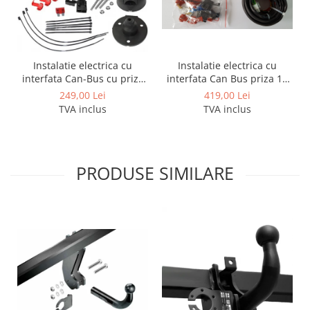
Instalatie electrica cu
Instalatie electrica cu
interfata Can Bus priza 13
interfata Can-Bus cu priza
pini - 8 pini activi
de 7 pini
419,00 Lei
249,00 Lei
TVA inclus
TVA inclus
PRODUSE SIMILARE