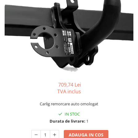
Carlige BYD
Carlige Cadillac
Carlige Chery
Carlige Chevrolet
Carlige Chrysler
Carlige Citroen
Carlige Dacia
Carlige Daewoo
Carlige Dodge
709,74 Lei
Carlige Dongfeng
TVA inclus
Carlige DR
Carlig remorcare auto omologat
Carlige DS
IN STOC
Carlige Ebro
Durata de livrare:
1
Carlige Fiat
ADAUGA IN COS
Carlige Ford