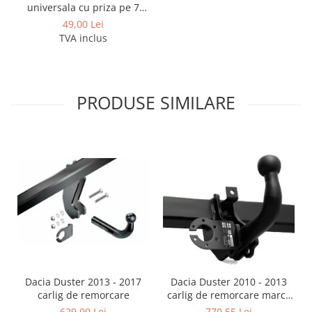
Covorase auto Lexus
universala cu priza pe 7
pini
Covorase auto Mazda
49,00 Lei
TVA inclus
Covorase auto Mercedes
Covorase auto Mini
Covorase auto Mitsubishi
Covorase auto Nissan
PRODUSE SIMILARE
Covorase auto Opel
Covorase auto Peugeot
Covorase auto Porsche
Covorase auto Renault
Covorase auto Saab
Covorase auto Seat
Covorase auto Skoda
Covorase auto Subaru
Covorase auto Suzuki
Covorase auto Toyota
Dacia Duster 2013 - 2017
Dacia Duster 2010 - 2013
carlig de remorcare
carlig de remorcare marca
Covorase auto Volvo
Autohak
629,00 Lei
770,55 Lei