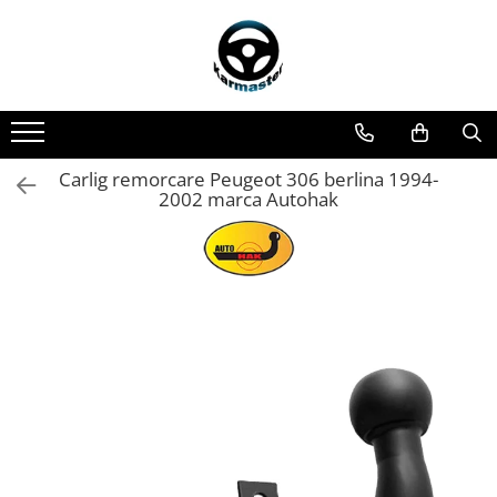
Toate Produsele
Accesorii carlige de remorcare
Accesorii cutii portbagaj
Accesorii remorci
Carlig remorcare Peugeot 306 berlina 1994-
2002 marca Autohak
Amortizoare osie remorci
Cabluri de frana remorci
Cuple remorci
Saboti frana remorci
Carlige de remorcare
Carlige Alfa Romeo
Carlige Alpine
Carlige Audi
Carlige Bmw