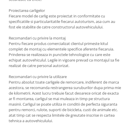
Carlige Polestar
Carlige Porsche
Proiectarea carligelor
Fiecare model de carlig este proiectat in conformitate cu
Carlige Renault
specificatiile si particularitatile fiecarui autoturism, asa cum au
fost ele stabilite de catre constructorul autovehiculului.
Carlige Seat
Carlige Skoda
Recomandari cu privire la montaj
Pentru fiecare produs comercializat clientul primeste kitul
Carlige SsangYong
complet de montaj cu elementele specifice aferente fiecaruia.
Carlige Subaru
Prinderea se realizeaza in punctele tehnologice cu care este
echipat autovehiculul. Legile in vigoare prevad ca montajul sa fie
Carlige Suzuki
realizat de catre personal autorizat.
Carlige Tesla
Recomandari cu privire la utilizare
Carlige Toyota
Pentru absolut toate carligele de remorcare, indiferent de marca
acestora, se recomanda restrangerea suruburilor dupa prima mie
Carlige Volkswagen
de kilometrii. Acest lucru trebuie facut deoarece oricat de exacta
ar fi montarea, carligul se mai muleaza in timp pe structura
Carlige Volvo
masinii. Carligul se poate utiliza in conditii de perfecta siguranta
Carlige Xpeng
pentru remorci, rulote, suporti de bicicleta, custi de animale etc.
atat timp cat se respecta limitele de greutate inscrise in cartea
Carlige Xpeng G6
tehnica a autovehiculului.
Carlige Xpeng G9