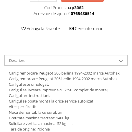
Cod Produs:
crp3062
Carlige Honda
Ai nevoie de ajutor?
0765436514
Carlige Hyundai
Carlige Infiniti
Adauga la Favorite
Cere informatii
Carlige Isuzu
Carlige Iveco
Carlige Jaecoo
Descriere
Carlige Jaecoo 5
Carlige Jaecoo 7
Carlig remorcare Peugeot 306 berlina 1994-2002 marca Autohak
Carlige Jaecoo E5
Carlig remorcare Peugeot 306 berlin 1994-2002 marca Autohak
Carligul este omologat.
Carlige Jeep
Carligul se livreaza impreuna cu kit-ul complet de montaj.
Carlige Kia
Carligul are instructiuni.
Carligul se poate monta la orice service autorizat.
Carlige Kia EV4
Alte specificatii:
Carlige Kia EV5
Nuca demontabila cu suruburi
Greutate maxima tractata: 1400 kg
Carlige Kia PV5
Solicitare verticala maxima: 52 kg .
Carlige Lada
Tara de origine: Polonia