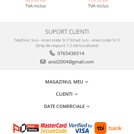
Covorase auto Vw
TVA inclus
TVA inclus
Cutii portbagaj
Cutii portbagaj pt. bare
transversale
SUPORT CLIENTI
Echipamente
Generatoare curent portabile
Telefonic: luni - vineri orele: 9-17 Email: luni - vineri orele: 9-17
(timp de raspuns 1-2 zile lucratoare)
Genti si rucsacuri
0765436514
Accesorii genti-rucsacuri
ansil2004@gmail.com
Genti de umar
Genti laptop
MAGAZINUL MEU
Genti schi si snowboard
Genti voiaj
CLIENTI
Grilaje portbagaj auto
DATE COMERCIALE
Huse scaune auto
Instalatii electrice
Instalatii simple