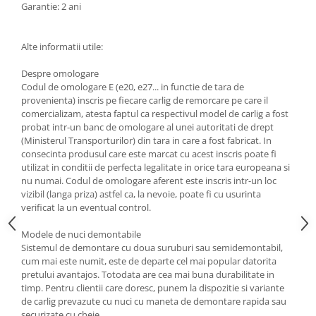
Garantie: 2 ani
Carlige Lancia
Carlige Land Rover
Alte informatii utile:
Carlige Lexus
Despre omologare
Carlige MAN
Codul de omologare E (e20, e27... in functie de tara de
Carlige Mazda
provenienta) inscris pe fiecare carlig de remorcare pe care il
comercializam, atesta faptul ca respectivul model de carlig a fost
Carlige Mercedes
probat intr-un banc de omologare al unei autoritati de drept
(Ministerul Transporturilor) din tara in care a fost fabricat. In
Carlige MG
consecinta produsul care este marcat cu acest inscris poate fi
Carlige Mini
utilizat in conditii de perfecta legalitate in orice tara europeana si
nu numai. Codul de omologare aferent este inscris intr-un loc
Carlige Mitsubishi
vizibil (langa priza) astfel ca, la nevoie, poate fi cu usurinta
Carlige Nissan
verificat la un eventual control.
Carlige Omoda
Modele de nuci demontabile
Sistemul de demontare cu doua suruburi sau semidemontabil,
Carlige Opel
cum mai este numit, este de departe cel mai popular datorita
Carlige Peugeot
pretului avantajos. Totodata are cea mai buna durabilitate in
timp. Pentru clientii care doresc, punem la dispozitie si variante
Carlige Plymouth
de carlig prevazute cu nuci cu maneta de demontare rapida sau
securizate cu cheie.