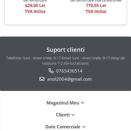
629,00 Lei
770,55 Lei
TVA inclus
TVA inclus
Suport clienti
Telefonic: luni - vineri orele: 9-17 Email: luni - vineri orele: 9-17 (timp de
raspuns 1-2 zile lucratoare)
0765436514
ansil2004@gmail.com
Magazinul Meu
Clienti
Date Comerciale