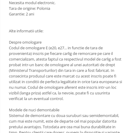
Necesita modul electronic.
Scut motor Opel
Tara de origine: Polonia
Carlige Lexus
Garantie: 2 ani
Scut motor Peugeot
Carlige MAN
Scut motor Porsche
Alte informatii utile:
Carlige Mazda
Scut motor Renault
Despre omologare
Carlige Mercedes
Codul de omologare E (e20, e27... in functie de tara de
Scut motor SAAB
Carlige MG
provenienta) inscris pe fiecare carlig de remorcare pe care il
comercializam, atesta faptul ca respectivul model de carlig a fost
Scut motor Seat
Carlige Mini
probat intr-un banc de omologare al unei autoritati de drept
(Ministerul Transporturilor) din tara in care a fost fabricat. In
Scut motor Skoda
Carlige Mitsubishi
consecinta produsul care este marcat cu acest inscris poate fi
utilizat in conditii de perfecta legalitate in orice tara europeana si
Scut motor Smart
Carlige Nissan
nu numai. Codul de omologare aferent este inscris intr-un loc
vizibil (langa priza) astfel ca, la nevoie, poate fi cu usurinta
Scut motor SsangYong
Carlige Omoda
verificat la un eventual control.
Scut motor Subaru
Carlige Opel
Modele de nuci demontabile
Scut motor Suzuki
Sistemul de demontare cu doua suruburi sau semidemontabil,
Carlige Peugeot
cum mai este numit, este de departe cel mai popular datorita
Scut motor Tesla
pretului avantajos. Totodata are cea mai buna durabilitate in
Carlige Plymouth
timp. Pentru clientii care doresc, punem la dispozitie si variante