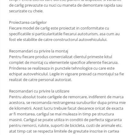
Scut motor Toyota
de carlig prevazute cu nuci cu maneta de demontare rapida sau
Carlige Polestar
securizate cu cheie.
Scut motor Volvo
Carlige Porsche
Proiectarea carligelor
Scut motor Volvo C40
Fiecare model de carlig este proiectat in conformitate cu
Carlige Renault
Scut motor Volvo V90
specificatiile si particularitatile fiecarui autoturism, asa cum au
fost ele stabilite de catre constructorul autovehiculului.
Scut motor Volvo XC40
Carlige Seat
Scut motor Vw
Recomandari cu privire la montaj
Carlige Skoda
Pentru fiecare produs comercializat clientul primeste kitul
complet de montaj cu elementele specifice aferente fiecaruia.
Carlige SsangYong
Prinderea se realizeaza in punctele tehnologice cu care este
echipat autovehiculul. Legile in vigoare prevad ca montajul sa fie
Carlige Subaru
realizat de catre personal autorizat.
Carlige Suzuki
Recomandari cu privire la utilizare
Pentru absolut toate carligele de remorcare, indiferent de marca
Carlige Tesla
acestora, se recomanda restrangerea suruburilor dupa prima mie
de kilometrii. Acest lucru trebuie facut deoarece oricat de exacta
Carlige Toyota
ar fi montarea, carligul se mai muleaza in timp pe structura
masinii. Carligul se poate utiliza in conditii de perfecta siguranta
Carlige Volkswagen
pentru remorci, rulote, suporti de bicicleta, custi de animale etc.
Carlige Volvo
atat timp cat se respecta limitele de greutate inscrise in cartea