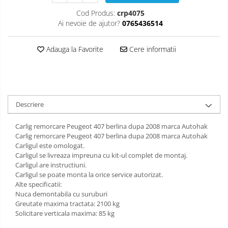
Carlige Isuzu
Covorase auto Suzuki
Scut motor Lancia
Cod Produs:
crp4075
Ai nevoie de ajutor?
0765436514
Covorase auto Toyota
Carlige Iveco
Scut motor Land-Rover
Covorase auto Volvo
Carlige Jaecoo
Scut motor Leapmotor
Adauga la Favorite
Cere informatii
Covorase auto Vw
Carlige Jaecoo 5
Scut motor Lexus
Carlige Jaecoo 7
Scut motor MAN
Carlige Jaecoo E5
Descriere
Scut motor Maxus
Carlige Jeep
Scut motor Mazda
Carlig remorcare Peugeot 407 berlina dupa 2008 marca Autohak
Carlige Kia
Carlig remorcare Peugeot 407 berlina dupa 2008 marca Autohak
Scut motor Mercedes
Carlige Kia EV4
Carligul este omologat.
Carligul se livreaza impreuna cu kit-ul complet de montaj.
Carlige Kia EV5
Scut motor MG
Carligul are instructiuni.
Carlige Kia PV5
Carligul se poate monta la orice service autorizat.
Scut motor Mini
Alte specificatii:
Carlige Lada
Nuca demontabila cu suruburi
Scut motor Mitsubishi
Greutate maxima tractata: 2100 kg
Carlige Lancia
Solicitare verticala maxima: 85 kg
Scut motor Nissan
Carlige Land Rover