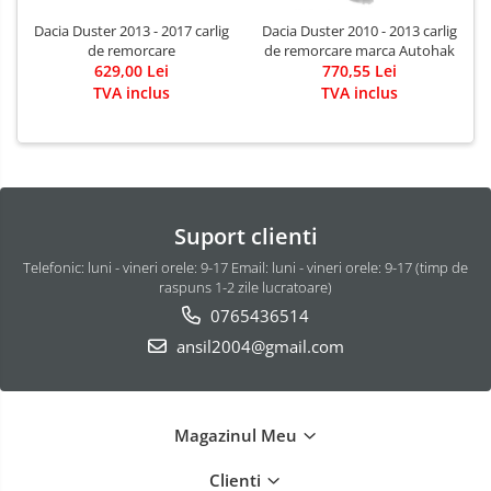
Dacia Duster 2013 - 2017 carlig
Dacia Duster 2010 - 2013 carlig
de remorcare
de remorcare marca Autohak
629,00 Lei
770,55 Lei
TVA inclus
TVA inclus
Suport clienti
Telefonic: luni - vineri orele: 9-17 Email: luni - vineri orele: 9-17 (timp de
raspuns 1-2 zile lucratoare)
0765436514
ansil2004@gmail.com
Magazinul Meu
Clienti