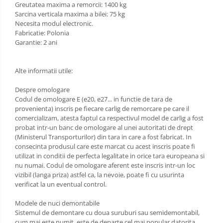
Greutatea maxima a remorcii: 1400 kg
Scut motor Opel
Sarcina verticala maxima a bilei: 75 kg
Carlige Lexus
Necesita modul electronic.
Scut motor Peugeot
Fabricatie: Polonia
Carlige MAN
Garantie: 2 ani
Scut motor Porsche
Carlige Mazda
Scut motor Renault
Alte informatii utile:
Carlige Mercedes
Scut motor SAAB
Carlige MG
Despre omologare
Codul de omologare E (e20, e27... in functie de tara de
Scut motor Seat
Carlige Mini
provenienta) inscris pe fiecare carlig de remorcare pe care il
comercializam, atesta faptul ca respectivul model de carlig a fost
Scut motor Skoda
Carlige Mitsubishi
probat intr-un banc de omologare al unei autoritati de drept
(Ministerul Transporturilor) din tara in care a fost fabricat. In
Scut motor Smart
Carlige Nissan
consecinta produsul care este marcat cu acest inscris poate fi
utilizat in conditii de perfecta legalitate in orice tara europeana si
Scut motor SsangYong
Carlige Omoda
nu numai. Codul de omologare aferent este inscris intr-un loc
Scut motor Subaru
vizibil (langa priza) astfel ca, la nevoie, poate fi cu usurinta
Carlige Opel
verificat la un eventual control.
Scut motor Suzuki
Carlige Peugeot
Modele de nuci demontabile
Scut motor Tesla
Sistemul de demontare cu doua suruburi sau semidemontabil,
Carlige Plymouth
cum mai este numit, este de departe cel mai popular datorita