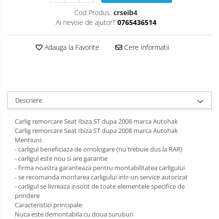
Carlige Isuzu
Covorase auto Suzuki
Scut motor Lancia
Cod Produs:
crseib4
Ai nevoie de ajutor?
0765436514
Covorase auto Toyota
Carlige Iveco
Scut motor Land-Rover
Covorase auto Volvo
Carlige Jaecoo
Scut motor Leapmotor
Adauga la Favorite
Cere informatii
Covorase auto Vw
Carlige Jaecoo 5
Scut motor Lexus
Carlige Jaecoo 7
Scut motor MAN
Carlige Jaecoo E5
Descriere
Scut motor Maxus
Carlige Jeep
Scut motor Mazda
Carlig remorcare Seat Ibiza ST dupa 2008 marca Autohak
Carlige Kia
Carlig remorcare Seat Ibiza ST dupa 2008 marca Autohak
Scut motor Mercedes
Carlige Kia EV4
Mentiuni:
- carligul beneficiaza de omologare (nu trebuie dus la RAR)
Carlige Kia EV5
Scut motor MG
- carligul este nou si are garantie
Carlige Kia PV5
- firma noastra garanteaza pentru montabilitatea carligului
Scut motor Mini
- se recomanda montarea carligului intr-un service autorizat
Carlige Lada
- carligul se livreaza insotit de toate elementele specifice de
Scut motor Mitsubishi
prindere
Carlige Lancia
Caracteristici principale:
Scut motor Nissan
Nuca este demontabila cu doua suruburi
Carlige Land Rover