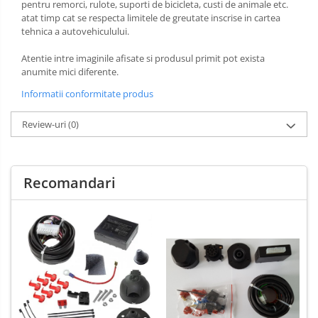
pentru remorci, rulote, suporti de bicicleta, custi de animale etc.
Carlige Xpeng
atat timp cat se respecta limitele de greutate inscrise in cartea
tehnica a autovehiculului.
Carlige Xpeng G6
Carlige Xpeng G9
Atentie intre imaginile afisate si produsul primit pot exista
anumite mici diferente.
Informatii conformitate produs
Review-uri
(0)
Recomandari