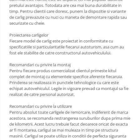
Scut motor Toyota
pretului avantajos. Totodata are cea mai buna durabilitate in
Carlige Polestar
timp. Pentru clientii care doresc, punem la dispozitie si variante
Scut motor Volvo
de carlig prevazute cu nuci cu maneta de demontare rapida sau
Carlige Porsche
securizate cu cheie.
Scut motor Volvo C40
Carlige Renault
Scut motor Volvo V90
Proiectarea carligelor
Fiecare model de carlig este proiectat in conformitate cu
Scut motor Volvo XC40
Carlige Seat
specificatiile si particularitatile fiecarui autoturism, asa cum au
Scut motor Vw
fost ele stabilite de catre constructorul autovehiculului.
Carlige Skoda
Recomandari cu privire la montaj
Carlige SsangYong
Pentru fiecare produs comercializat clientul primeste kitul
complet de montaj cu elementele specifice aferente fiecaruia.
Carlige Subaru
Prinderea se realizeaza in punctele tehnologice cu care este
echipat autovehiculul. Legile in vigoare prevad ca montajul sa fie
Carlige Suzuki
realizat de catre personal autorizat.
Carlige Tesla
Recomandari cu privire la utilizare
Pentru absolut toate carligele de remorcare, indiferent de marca
Carlige Toyota
acestora, se recomanda restrangerea suruburilor dupa prima mie
de kilometrii. Acest lucru trebuie facut deoarece oricat de exacta
Carlige Volkswagen
ar fi montarea, carligul se mai muleaza in timp pe structura
Carlige Volvo
masinii. Carligul se poate utiliza in conditii de perfecta siguranta