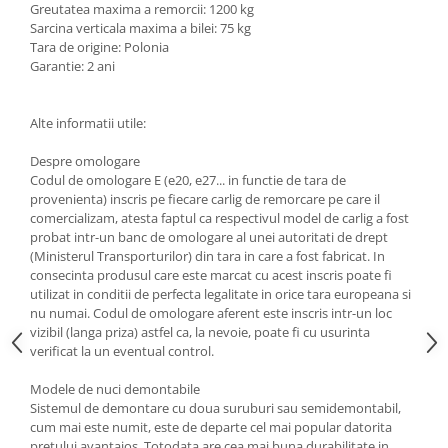
Greutatea maxima a remorcii: 1200 kg
Carlige Lancia
Sarcina verticala maxima a bilei: 75 kg
Carlige Land Rover
Tara de origine: Polonia
Garantie: 2 ani
Carlige Lexus
Carlige MAN
Alte informatii utile:
Carlige Mazda
Despre omologare
Carlige Mercedes
Codul de omologare E (e20, e27... in functie de tara de
provenienta) inscris pe fiecare carlig de remorcare pe care il
Carlige MG
comercializam, atesta faptul ca respectivul model de carlig a fost
Carlige Mini
probat intr-un banc de omologare al unei autoritati de drept
(Ministerul Transporturilor) din tara in care a fost fabricat. In
Carlige Mitsubishi
consecinta produsul care este marcat cu acest inscris poate fi
Carlige Nissan
utilizat in conditii de perfecta legalitate in orice tara europeana si
nu numai. Codul de omologare aferent este inscris intr-un loc
Carlige Omoda
vizibil (langa priza) astfel ca, la nevoie, poate fi cu usurinta
verificat la un eventual control.
Carlige Opel
Carlige Peugeot
Modele de nuci demontabile
Sistemul de demontare cu doua suruburi sau semidemontabil,
Carlige Plymouth
cum mai este numit, este de departe cel mai popular datorita
pretului avantajos. Totodata are cea mai buna durabilitate in