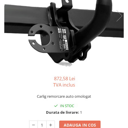
Carlige BYD
Carlige Cadillac
Carlige Chery
Carlige Chevrolet
Carlige Chrysler
Carlige Citroen
Carlige Dacia
Carlige Daewoo
Carlige Dodge
872,58 Lei
Carlige Dongfeng
TVA inclus
Carlige DR
Carlig remorcare auto omologat
Carlige DS
IN STOC
Carlige Ebro
Durata de livrare:
1
Carlige Fiat
ADAUGA IN COS
Carlige Ford