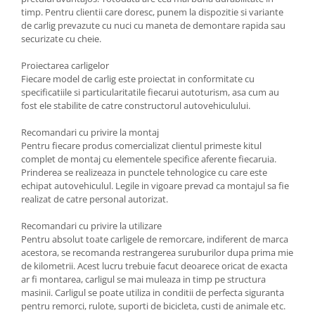
Carlige Polestar
timp. Pentru clientii care doresc, punem la dispozitie si variante
Carlige Porsche
de carlig prevazute cu nuci cu maneta de demontare rapida sau
securizate cu cheie.
Carlige Renault
Proiectarea carligelor
Carlige Seat
Fiecare model de carlig este proiectat in conformitate cu
Carlige Skoda
specificatiile si particularitatile fiecarui autoturism, asa cum au
fost ele stabilite de catre constructorul autovehiculului.
Carlige SsangYong
Carlige Subaru
Recomandari cu privire la montaj
Pentru fiecare produs comercializat clientul primeste kitul
Carlige Suzuki
complet de montaj cu elementele specifice aferente fiecaruia.
Prinderea se realizeaza in punctele tehnologice cu care este
Carlige Tesla
echipat autovehiculul. Legile in vigoare prevad ca montajul sa fie
Carlige Toyota
realizat de catre personal autorizat.
Carlige Volkswagen
Recomandari cu privire la utilizare
Pentru absolut toate carligele de remorcare, indiferent de marca
Carlige Volvo
acestora, se recomanda restrangerea suruburilor dupa prima mie
Carlige Xpeng
de kilometrii. Acest lucru trebuie facut deoarece oricat de exacta
ar fi montarea, carligul se mai muleaza in timp pe structura
Carlige Xpeng G6
masinii. Carligul se poate utiliza in conditii de perfecta siguranta
Carlige Xpeng G9
pentru remorci, rulote, suporti de bicicleta, custi de animale etc.