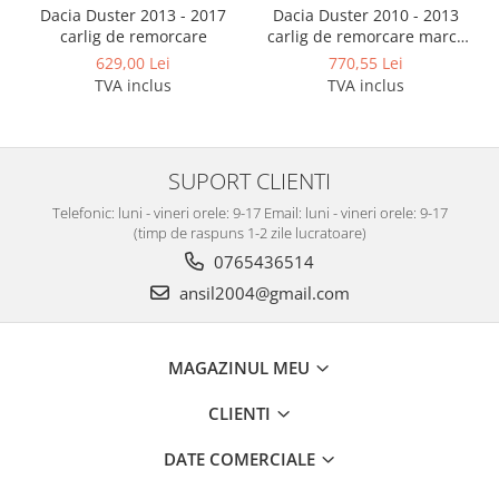
Covorase auto Vw
Dacia Duster 2013 - 2017
Dacia Duster 2010 - 2013
Cutii portbagaj
carlig de remorcare
carlig de remorcare marca
Autohak
Cutii portbagaj pt. bare
629,00 Lei
770,55 Lei
transversale
TVA inclus
TVA inclus
Echipamente
Generatoare curent portabile
SUPORT CLIENTI
Genti si rucsacuri
Accesorii genti-rucsacuri
Telefonic: luni - vineri orele: 9-17 Email: luni - vineri orele: 9-17
(timp de raspuns 1-2 zile lucratoare)
Genti de umar
0765436514
Genti laptop
ansil2004@gmail.com
Genti schi si snowboard
Genti voiaj
MAGAZINUL MEU
Grilaje portbagaj auto
Huse scaune auto
CLIENTI
Instalatii electrice
DATE COMERCIALE
Instalatii simple