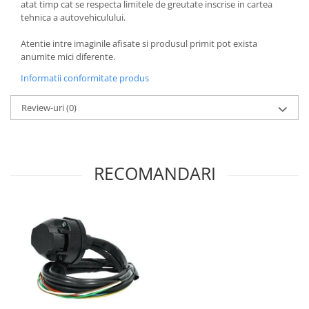
atat timp cat se respecta limitele de greutate inscrise in cartea
Covorase si tavite
tehnica a autovehiculului.
Covorase auto
Atentie intre imaginile afisate si produsul primit pot exista
Covorase auto Alfa Romeo
anumite mici diferente.
Covorase auto Audi
Informatii conformitate produs
Covorase auto Bmw
Covorase auto Chevrolet
Review-uri
(0)
Covorase auto Citroen
Covorase auto Dacia
Covorase auto Fiat
RECOMANDARI
Covorase auto Ford
Covorase auto Honda
Covorase auto Hyundai
Covorase auto Isuzu
Covorase auto Iveco
Covorase auto Jeep
Covorase auto Kia
Covorase auto Land Rover