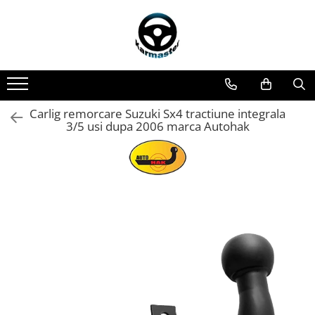
Toate Produsele
Accesorii carlige de remorcare
Accesorii cutii portbagaj
Accesorii remorci
Carlig remorcare Suzuki Sx4 tractiune integrala
3/5 usi dupa 2006 marca Autohak
Amortizoare osie remorci
Cabluri de frana remorci
Cuple remorci
Saboti frana remorci
Carlige de remorcare
Carlige Alfa Romeo
Carlige Alpine
Carlige Audi
Carlige Bmw