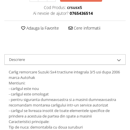
Cod Produs:
crsusx5
Carlige Honda
Ai nevoie de ajutor?
0765436514
Carlige Hyundai
Carlige Infiniti
Adauga la Favorite
Cere informatii
Carlige Isuzu
Carlige Iveco
Carlige Jaecoo
Descriere
Carlige Jaecoo 5
Carlige Jaecoo 7
Carlig remorcare Suzuki Sx4 tractiune integrala 3/5 usi dupa 2006
Carlige Jaecoo E5
marca Autohak
Mentiuni:
Carlige Jeep
- carligul este nou
Carlige Kia
- carligul este omologat
- pentru siguranta dumneavoastra si a masinii dumneavoastra
Carlige Kia EV4
recomandam montarea carligului intr-un service autorizat
Carlige Kia EV5
- carligul se livreaza insotit de toate elementele specifice de
prindere a acestuia de partea din spate a masinii
Carlige Kia PV5
Caracteristici principale:
Carlige Lada
Tip de nuca: demontabila cu doua suruburi