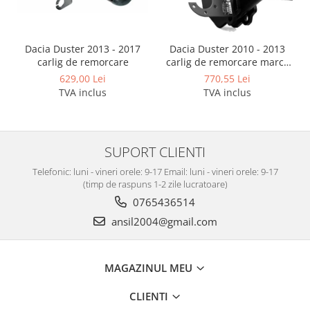
Covorase auto Vw
Cutii portbagaj
Cutii portbagaj pt. bare
Dacia Duster 2013 - 2017
Dacia Duster 2010 - 2013
transversale
carlig de remorcare
carlig de remorcare marca
Echipamente
Autohak
629,00 Lei
770,55 Lei
Generatoare curent portabile
TVA inclus
TVA inclus
Genti si rucsacuri
Accesorii genti-rucsacuri
SUPORT CLIENTI
Genti de umar
Telefonic: luni - vineri orele: 9-17 Email: luni - vineri orele: 9-17
Genti laptop
(timp de raspuns 1-2 zile lucratoare)
Genti schi si snowboard
0765436514
Genti voiaj
ansil2004@gmail.com
Grilaje portbagaj auto
Huse scaune auto
MAGAZINUL MEU
Instalatii electrice
Instalatii simple
CLIENTI