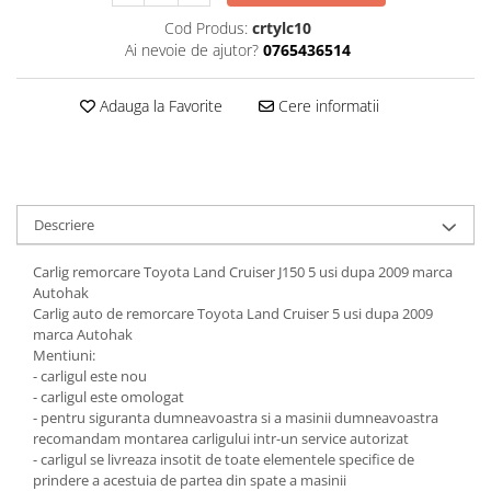
Cod Produs:
crtylc10
Carlige Honda
Ai nevoie de ajutor?
0765436514
Carlige Hyundai
Carlige Infiniti
Adauga la Favorite
Cere informatii
Carlige Isuzu
Carlige Iveco
Carlige Jaecoo
Descriere
Carlige Jaecoo 5
Carlige Jaecoo 7
Carlig remorcare Toyota Land Cruiser J150 5 usi dupa 2009 marca
Carlige Jaecoo E5
Autohak
Carlig auto de remorcare Toyota Land Cruiser 5 usi dupa 2009
Carlige Jeep
marca Autohak
Carlige Kia
Mentiuni:
- carligul este nou
Carlige Kia EV4
- carligul este omologat
Carlige Kia EV5
- pentru siguranta dumneavoastra si a masinii dumneavoastra
recomandam montarea carligului intr-un service autorizat
Carlige Kia PV5
- carligul se livreaza insotit de toate elementele specifice de
Carlige Lada
prindere a acestuia de partea din spate a masinii