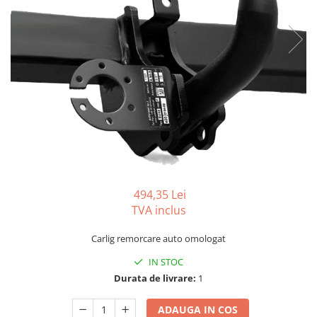
Carlige BYD
Carlige Cadillac
Carlige Chery
Carlige Chevrolet
Carlige Chrysler
Carlige Citroen
Carlige Dacia
Carlige Daewoo
Carlige Dodge
494,35 Lei
Carlige Dongfeng
TVA inclus
Carlige DR
Carlig remorcare auto omologat
Carlige DS
IN STOC
Carlige Ebro
Durata de livrare:
1
Carlige Fiat
ADAUGA IN COS
Carlige Ford