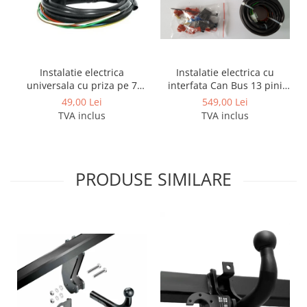
Covorase auto Lexus
Covorase auto Mazda
Covorase auto Mercedes
Covorase auto Mini
Instalatie electrica
Instalatie electrica cu
Covorase auto Mitsubishi
universala cu priza pe 7
interfata Can Bus 13 pini
Covorase auto Nissan
pini
activi
49,00 Lei
549,00 Lei
Covorase auto Opel
TVA inclus
TVA inclus
Covorase auto Peugeot
Covorase auto Porsche
Covorase auto Renault
PRODUSE SIMILARE
Covorase auto Saab
Covorase auto Seat
Covorase auto Skoda
Covorase auto Subaru
Covorase auto Suzuki
Covorase auto Toyota
Covorase auto Volvo