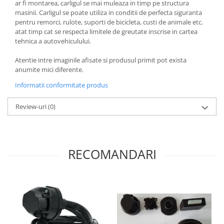
ar fi montarea, carligul se mai muleaza in timp pe structura
Covorase si tavite
masinii. Carligul se poate utiliza in conditii de perfecta siguranta
Covorase auto
pentru remorci, rulote, suporti de bicicleta, custi de animale etc.
atat timp cat se respecta limitele de greutate inscrise in cartea
Covorase auto Alfa Romeo
tehnica a autovehiculului.
Covorase auto Audi
Covorase auto Bmw
Atentie intre imaginile afisate si produsul primit pot exista
anumite mici diferente.
Covorase auto Chevrolet
Covorase auto Citroen
Informatii conformitate produs
Covorase auto Dacia
Review-uri
(0)
Covorase auto Fiat
Covorase auto Ford
Covorase auto Honda
Covorase auto Hyundai
RECOMANDARI
Covorase auto Isuzu
Covorase auto Iveco
Covorase auto Jeep
Covorase auto Kia
Covorase auto Land Rover