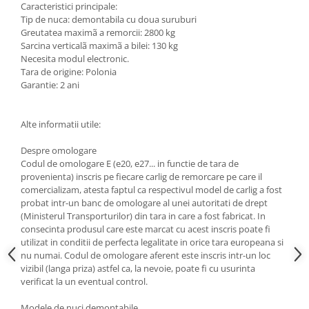
Caracteristici principale:
Carlige Lancia
Tip de nuca: demontabila cu doua suruburi
Carlige Land Rover
Greutatea maximã a remorcii: 2800 kg
Sarcina verticalã maximã a bilei: 130 kg
Carlige Lexus
Necesita modul electronic.
Tara de origine: Polonia
Carlige MAN
Garantie: 2 ani
Carlige Mazda
Carlige Mercedes
Alte informatii utile:
Carlige MG
Despre omologare
Carlige Mini
Codul de omologare E (e20, e27... in functie de tara de
provenienta) inscris pe fiecare carlig de remorcare pe care il
Carlige Mitsubishi
comercializam, atesta faptul ca respectivul model de carlig a fost
Carlige Nissan
probat intr-un banc de omologare al unei autoritati de drept
(Ministerul Transporturilor) din tara in care a fost fabricat. In
Carlige Omoda
consecinta produsul care este marcat cu acest inscris poate fi
utilizat in conditii de perfecta legalitate in orice tara europeana si
Carlige Opel
nu numai. Codul de omologare aferent este inscris intr-un loc
Carlige Peugeot
vizibil (langa priza) astfel ca, la nevoie, poate fi cu usurinta
verificat la un eventual control.
Carlige Plymouth
Modele de nuci demontabile