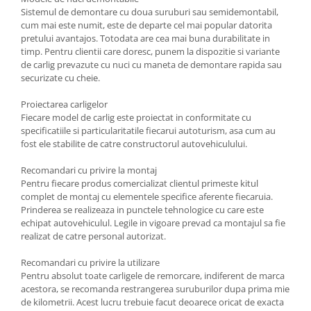
Carlige Polestar
Sistemul de demontare cu doua suruburi sau semidemontabil,
Carlige Porsche
cum mai este numit, este de departe cel mai popular datorita
pretului avantajos. Totodata are cea mai buna durabilitate in
Carlige Renault
timp. Pentru clientii care doresc, punem la dispozitie si variante
de carlig prevazute cu nuci cu maneta de demontare rapida sau
Carlige Seat
securizate cu cheie.
Carlige Skoda
Proiectarea carligelor
Carlige SsangYong
Fiecare model de carlig este proiectat in conformitate cu
Carlige Subaru
specificatiile si particularitatile fiecarui autoturism, asa cum au
fost ele stabilite de catre constructorul autovehiculului.
Carlige Suzuki
Recomandari cu privire la montaj
Carlige Tesla
Pentru fiecare produs comercializat clientul primeste kitul
Carlige Toyota
complet de montaj cu elementele specifice aferente fiecaruia.
Prinderea se realizeaza in punctele tehnologice cu care este
Carlige Volkswagen
echipat autovehiculul. Legile in vigoare prevad ca montajul sa fie
realizat de catre personal autorizat.
Carlige Volvo
Carlige Xpeng
Recomandari cu privire la utilizare
Pentru absolut toate carligele de remorcare, indiferent de marca
Carlige Xpeng G6
acestora, se recomanda restrangerea suruburilor dupa prima mie
Carlige Xpeng G9
de kilometrii. Acest lucru trebuie facut deoarece oricat de exacta