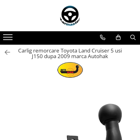
Toate Produsele
Accesorii carlige de remorcare
Accesorii cutii portbagaj
Accesorii remorci
Carlig remorcare Toyota Land Cruiser 5 usi
J150 dupa 2009 marca Autohak
Amortizoare osie remorci
Cabluri de frana remorci
Cuple remorci
Saboti frana remorci
Carlige de remorcare
Carlige Alfa Romeo
Carlige Alpine
Carlige Audi
Carlige Bmw