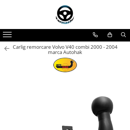
Toate Produsele
Accesorii carlige de remorcare
Accesorii cutii portbagaj
Accesorii remorci
Carlig remorcare Volvo V40 combi 2000 - 2004
marca Autohak
Amortizoare osie remorci
Cabluri de frana remorci
Cuple remorci
Saboti frana remorci
Carlige de remorcare
Carlige Alfa Romeo
Carlige Alpine
Carlige Audi
Carlige Bmw