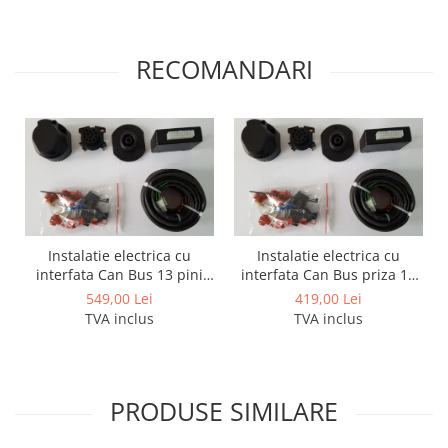
Covorase auto Lexus
Covorase auto Mazda
Covorase auto Mercedes
RECOMANDARI
Covorase auto Mini
Covorase auto Mitsubishi
Covorase auto Nissan
Covorase auto Opel
Covorase auto Peugeot
Covorase auto Porsche
Covorase auto Renault
Instalatie electrica cu
Instalatie electrica cu
Covorase auto Saab
interfata Can Bus 13 pini
interfata Can Bus priza 13
Covorase auto Seat
activi
pini - 8 pini activi
549,00 Lei
419,00 Lei
TVA inclus
TVA inclus
Covorase auto Skoda
Covorase auto Subaru
Covorase auto Suzuki
Covorase auto Toyota
PRODUSE SIMILARE
Covorase auto Volvo