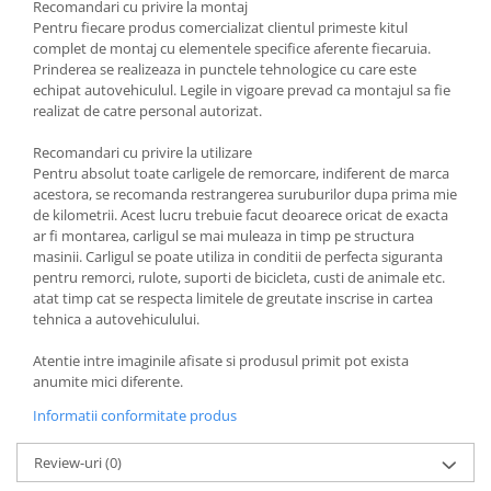
Recomandari cu privire la montaj
Covorase si tavite
Pentru fiecare produs comercializat clientul primeste kitul
Covorase auto
complet de montaj cu elementele specifice aferente fiecaruia.
Prinderea se realizeaza in punctele tehnologice cu care este
Covorase auto Alfa Romeo
echipat autovehiculul. Legile in vigoare prevad ca montajul sa fie
Covorase auto Audi
realizat de catre personal autorizat.
Covorase auto Bmw
Recomandari cu privire la utilizare
Covorase auto Chevrolet
Pentru absolut toate carligele de remorcare, indiferent de marca
Covorase auto Citroen
acestora, se recomanda restrangerea suruburilor dupa prima mie
Covorase auto Dacia
de kilometrii. Acest lucru trebuie facut deoarece oricat de exacta
ar fi montarea, carligul se mai muleaza in timp pe structura
Covorase auto Fiat
masinii. Carligul se poate utiliza in conditii de perfecta siguranta
Covorase auto Ford
pentru remorci, rulote, suporti de bicicleta, custi de animale etc.
atat timp cat se respecta limitele de greutate inscrise in cartea
Covorase auto Honda
tehnica a autovehiculului.
Covorase auto Hyundai
Covorase auto Isuzu
Atentie intre imaginile afisate si produsul primit pot exista
anumite mici diferente.
Covorase auto Iveco
Covorase auto Jeep
Informatii conformitate produs
Covorase auto Kia
Review-uri
(0)
Covorase auto Land Rover