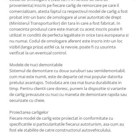
Carlige Polestar
provenienta) inscris pe fiecare carlig de remorcare pe care il
Carlige Porsche
comercializam, atesta faptul ca respectivul model de carlig a fost
probat intr-un banc de omologare al unei autoritati de drept
Carlige Renault
(Ministerul Transporturilor) din tara in care a fost fabricat. In
consecinta produsul care este marcat cu acest inscris poate fi
Carlige Seat
utilizat in conditii de perfecta legalitate in orice tara europeana si
Carlige Skoda
nu numai. Codul de omologare aferent este inscris intr-un loc
vizibil (langa priza) astfel ca, la nevoie, poate fi cu usurinta
Carlige SsangYong
verificat la un eventual control.
Carlige Subaru
Modele de nuci demontabile
Carlige Suzuki
Sistemul de demontare cu doua suruburi sau semidemontabil,
cum mai este numit, este de departe cel mai popular datorita
Carlige Tesla
pretului avantajos. Totodata are cea mai buna durabilitate in
Carlige Toyota
timp. Pentru clientii care doresc, punem la dispozitie si variante
de carlig prevazute cu nuci cu maneta de demontare rapida sau
Carlige Volkswagen
securizate cu cheie.
Carlige Volvo
Proiectarea carligelor
Carlige Xpeng
Fiecare model de carlig este proiectat in conformitate cu
specificatiile si particularitatile fiecarui autoturism, asa cum au
Carlige Xpeng G6
fost ele stabilite de catre constructorul autovehiculului.
Carlige Xpeng G9