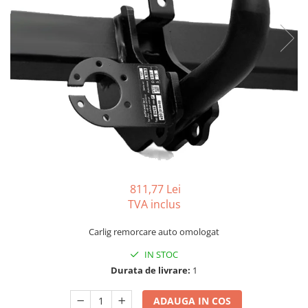
Carlige BYD
Carlige Cadillac
Carlige Chery
Carlige Chevrolet
Carlige Chrysler
Carlige Citroen
Carlige Dacia
Carlige Daewoo
Carlige Dodge
811,77 Lei
Carlige Dongfeng
TVA inclus
Carlige DR
Carlig remorcare auto omologat
Carlige DS
IN STOC
Carlige Ebro
Durata de livrare:
1
Carlige Fiat
ADAUGA IN COS
Carlige Ford