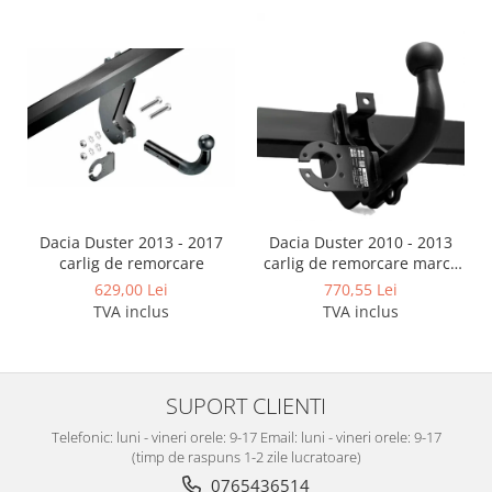
Covorase auto Vw
Cutii portbagaj
Cutii portbagaj pt. bare
transversale
Echipamente
Generatoare curent portabile
Genti si rucsacuri
Accesorii genti-rucsacuri
Genti de umar
Dacia Duster 2013 - 2017
Dacia Duster 2010 - 2013
carlig de remorcare
carlig de remorcare marca
Genti laptop
Autohak
629,00 Lei
770,55 Lei
Genti schi si snowboard
TVA inclus
TVA inclus
Genti voiaj
Grilaje portbagaj auto
SUPORT CLIENTI
Huse scaune auto
Instalatii electrice
Telefonic: luni - vineri orele: 9-17 Email: luni - vineri orele: 9-17
(timp de raspuns 1-2 zile lucratoare)
Instalatii simple
0765436514