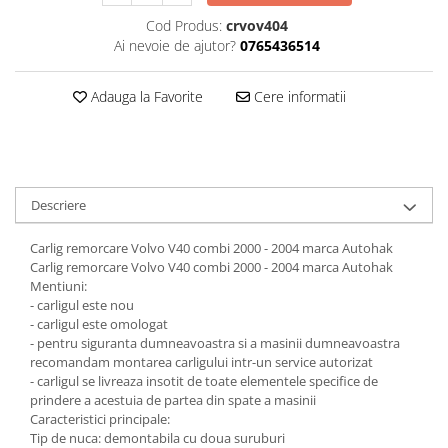
Cod Produs:
crvov404
Carlige Honda
Ai nevoie de ajutor?
0765436514
Carlige Hyundai
Carlige Infiniti
Adauga la Favorite
Cere informatii
Carlige Isuzu
Carlige Iveco
Carlige Jaecoo
Descriere
Carlige Jaecoo 5
Carlige Jaecoo 7
Carlig remorcare Volvo V40 combi 2000 - 2004 marca Autohak
Carlige Jaecoo E5
Carlig remorcare Volvo V40 combi 2000 - 2004 marca Autohak
Mentiuni:
Carlige Jeep
- carligul este nou
Carlige Kia
- carligul este omologat
- pentru siguranta dumneavoastra si a masinii dumneavoastra
Carlige Kia EV4
recomandam montarea carligului intr-un service autorizat
Carlige Kia EV5
- carligul se livreaza insotit de toate elementele specifice de
prindere a acestuia de partea din spate a masinii
Carlige Kia PV5
Caracteristici principale:
Carlige Lada
Tip de nuca: demontabila cu doua suruburi