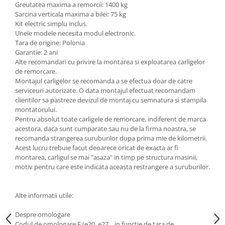
Greutatea maxima a remorcii: 1400 kg
Carlige Lancia
Sarcina verticala maxima a bilei: 75 kg
Carlige Land Rover
Kit electric simplu inclus.
Unele modele necesita modul electronic.
Carlige Lexus
Tara de origine: Polonia
Garantie: 2 ani
Carlige MAN
Alte recomandari cu privire la montarea si exploatarea carligelor
Carlige Mazda
de remorcare.
Montajul carligelor se recomanda a se efectua doar de catre
Carlige Mercedes
serviceuri autorizate. O data montajul efectuat recomandam
clientilor sa pastreze devizul de montaj cu semnatura si stampila
Carlige MG
montatorului.
Carlige Mini
Pentru absolut toate carligele de remorcare, indiferent de marca
acestora, daca sunt cumparate sau nu de la firma noastra, se
Carlige Mitsubishi
recomanda strangerea suruburilor dupa prima mie de kilometrii.
Carlige Nissan
Acest lucru trebuie facut deoarece oricat de exacta ar fi
montarea, carligul se mai "asaza" in timp pe structura masinii,
Carlige Omoda
motiv pentru care este indicata aceasta restrangere a suruburilor.
Carlige Opel
Carlige Peugeot
Alte informatii utile:
Carlige Plymouth
Despre omologare
Codul de omologare E (e20, e27... in functie de tara de