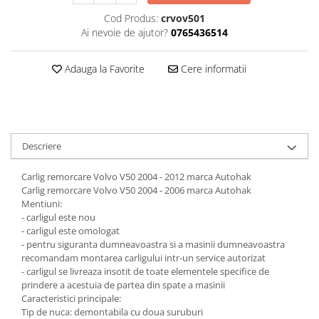
Carlige Jaecoo 7
Scut motor MAN
Covorase auto Toyota
Cod Produs:
crvov501
Carlige Jaecoo E5
Covorase auto Volvo
Scut motor Maxus
Ai nevoie de ajutor?
0765436514
Carlige Jeep
Covorase auto Vw
Scut motor Mazda
Carlige Kia
Adauga la Favorite
Cere informatii
Scut motor Mercedes
Carlige Kia EV4
Scut motor MG
Carlige Kia EV5
Scut motor Mini
Carlige Kia PV5
Scut motor Mitsubishi
Carlige Lada
Descriere
Scut motor Nissan
Carlige Lancia
Carlig remorcare Volvo V50 2004 - 2012 marca Autohak
Scut motor Opel
Carlige Land Rover
Carlig remorcare Volvo V50 2004 - 2006 marca Autohak
Scut motor Peugeot
Mentiuni:
Carlige Lexus
- carligul este nou
Scut motor Porsche
Carlige MAN
- carligul este omologat
- pentru siguranta dumneavoastra si a masinii dumneavoastra
Scut motor Renault
Carlige Mazda
recomandam montarea carligului intr-un service autorizat
Scut motor SAAB
Carlige Mercedes
- carligul se livreaza insotit de toate elementele specifice de
prindere a acestuia de partea din spate a masinii
Scut motor Seat
Carlige MG
Caracteristici principale:
Tip de nuca: demontabila cu doua suruburi
Scut motor Skoda
Carlige Mini