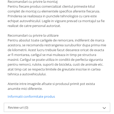
Recomandari cu privire la montaj
Pentru fiecare produs comercializat clientul primeste kitul
complet de montaj cu elementele specifice aferente fiecaruia.
Prinderea se realizeaza in punctele tehnologice cu care este
echipat autovehiculul. Legile in vigoare prevad ca montajul sa fie
realizat de catre personal autorizat.
Recomandari cu privire la utilizare
Pentru absolut toate carligele de remorcare, indiferent de marca
acestora, se recomanda restrangerea suruburilor dupa prima mie
de kilometrii. Acest lucru trebuie facut deoarece oricat de exacta
ar fi montarea, carligul se mai muleaza in timp pe structura
masinii. Carligul se poate utiliza in conditii de perfecta siguranta
pentru remorci, rulote, suporti de bicicleta, custi de animale etc.
atat timp cat se respecta limitele de greutate inscrise in cartea
tehnica a autovehiculului.
Atentie intre imaginile afisate si produsul primit pot exista
anumite mici diferente.
Informatii conformitate produs
Review-uri
(0)