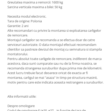
Greutatea maxima a remorcii: 1600 kg
Scut motor Smart
Carlige Mitsubishi
Sarcina verticala maxima a bilei: 50 kg
Scut motor SsangYong
Carlige Nissan
Necesita modul electronic.
Tara de origine: Polonia
Scut motor Subaru
Carlige Omoda
Garantie: 2 ani
Scut motor Suzuki
Carlige Opel
Alte recomandari cu privire la montarea si exploatarea carligelor
de remorcare.
Scut motor Tesla
Carlige Peugeot
Montajul carligelor se recomanda a se efectua doar de catre
Scut motor Toyota
Carlige Plymouth
serviceuri autorizate. O data montajul efectuat recomandam
clientilor sa pastreze devizul de montaj cu semnatura si stampila
Scut motor Volvo
Carlige Polestar
montatorului.
Pentru absolut toate carligele de remorcare, indiferent de marca
Scut motor Volvo C40
Carlige Porsche
acestora, daca sunt cumparate sau nu de la firma noastra, se
Scut motor Volvo V90
Carlige Renault
recomanda strangerea suruburilor dupa prima mie de kilometrii.
Scut motor Volvo XC40
Acest lucru trebuie facut deoarece oricat de exacta ar fi
Carlige Seat
montarea, carligul se mai "asaza" in timp pe structura masinii,
Scut motor Vw
motiv pentru care este indicata aceasta restrangere a suruburilor.
Carlige Skoda
Carlige SsangYong
Alte informatii utile:
Carlige Subaru
Despre omologare
Carlige Suzuki
Codul de omologare E (e20, e27... in functie de tara de