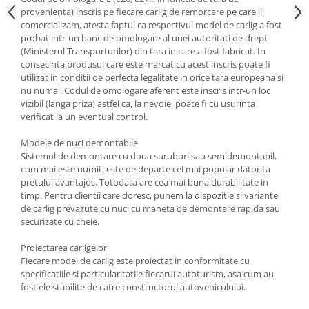
Carlige Tesla
provenienta) inscris pe fiecare carlig de remorcare pe care il
comercializam, atesta faptul ca respectivul model de carlig a fost
Carlige Toyota
probat intr-un banc de omologare al unei autoritati de drept
Carlige Volkswagen
(Ministerul Transporturilor) din tara in care a fost fabricat. In
consecinta produsul care este marcat cu acest inscris poate fi
Carlige Volvo
utilizat in conditii de perfecta legalitate in orice tara europeana si
nu numai. Codul de omologare aferent este inscris intr-un loc
Carlige Xpeng
vizibil (langa priza) astfel ca, la nevoie, poate fi cu usurinta
Carlige Xpeng G6
verificat la un eventual control.
Carlige Xpeng G9
Modele de nuci demontabile
Sistemul de demontare cu doua suruburi sau semidemontabil,
cum mai este numit, este de departe cel mai popular datorita
pretului avantajos. Totodata are cea mai buna durabilitate in
timp. Pentru clientii care doresc, punem la dispozitie si variante
de carlig prevazute cu nuci cu maneta de demontare rapida sau
securizate cu cheie.
Proiectarea carligelor
Fiecare model de carlig este proiectat in conformitate cu
specificatiile si particularitatile fiecarui autoturism, asa cum au
fost ele stabilite de catre constructorul autovehiculului.