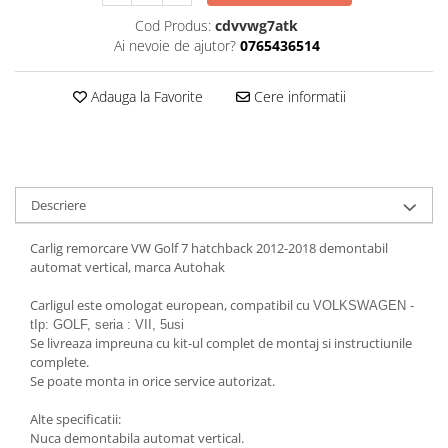
Cod Produs:
cdvvwg7atk
Carlige Honda
Ai nevoie de ajutor?
0765436514
Carlige Hyundai
Carlige Infiniti
Adauga la Favorite
Cere informatii
Carlige Isuzu
Carlige Iveco
Carlige Jaecoo
Descriere
Carlige Jaecoo 5
Carlige Jaecoo 7
Carlig remorcare VW Golf 7 hatchback 2012-2018 demontabil
Carlige Jaecoo E5
automat vertical, marca Autohak
Carlige Jeep
Carligul este omologat european, compatibil cu
VOLKSWAGEN -
Carlige Kia
tIp: GOLF, seria : VII, 5usi
Se livreaza impreuna cu kit-ul complet de montaj si instructiunile
Carlige Kia EV4
complete.
Carlige Kia EV5
Se poate monta in orice service autorizat.
Carlige Kia PV5
Alte specificatii:
Carlige Lada
Nuca demontabila automat vertical.