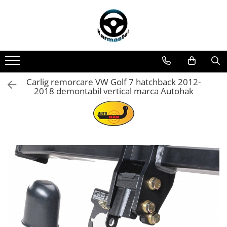
Toate Produsele
Accesorii carlige de remorcare
Accesorii cutii portbagaj
Accesorii remorci
Carlig remorcare VW Golf 7 hatchback 2012-
2018 demontabil vertical marca Autohak
Amortizoare osie remorci
Cabluri de frana remorci
Cuple remorci
Saboti frana remorci
Carlige de remorcare
Carlige Alfa Romeo
Carlige Alpine
Carlige Audi
Carlige Bmw