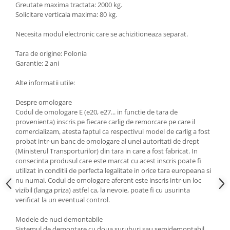
Greutate maxima tractata: 2000 kg.
Carlige Lancia
Solicitare verticala maxima: 80 kg.
Carlige Land Rover
Necesita modul electronic care se achizitioneaza separat.
Carlige Lexus
Tara de origine: Polonia
Carlige MAN
Garantie: 2 ani
Carlige Mazda
Alte informatii utile:
Carlige Mercedes
Despre omologare
Carlige MG
Codul de omologare E (e20, e27... in functie de tara de
Carlige Mini
provenienta) inscris pe fiecare carlig de remorcare pe care il
comercializam, atesta faptul ca respectivul model de carlig a fost
Carlige Mitsubishi
probat intr-un banc de omologare al unei autoritati de drept
Carlige Nissan
(Ministerul Transporturilor) din tara in care a fost fabricat. In
consecinta produsul care este marcat cu acest inscris poate fi
Carlige Omoda
utilizat in conditii de perfecta legalitate in orice tara europeana si
nu numai. Codul de omologare aferent este inscris intr-un loc
Carlige Opel
vizibil (langa priza) astfel ca, la nevoie, poate fi cu usurinta
Carlige Peugeot
verificat la un eventual control.
Carlige Plymouth
Modele de nuci demontabile
Sistemul de demontare cu doua suruburi sau semidemontabil,