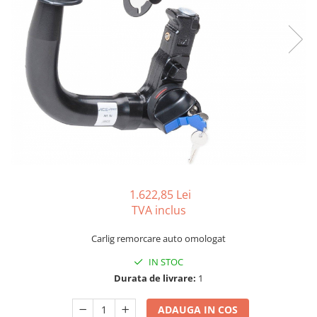
Carlige BYD
Carlige Cadillac
Carlige Chery
Carlige Chevrolet
Carlige Chrysler
Carlige Citroen
Carlige Dacia
Carlige Daewoo
Carlige Dodge
1.622,85 Lei
Carlige Dongfeng
TVA inclus
Carlige DR
Carlig remorcare auto omologat
Carlige DS
IN STOC
Carlige Ebro
Durata de livrare:
1
Carlige Fiat
ADAUGA IN COS
Carlige Ford