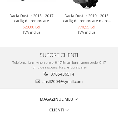
Covorase auto Vw
Cutii portbagaj
Cutii portbagaj pt. bare
Dacia Duster 2013 - 2017
Dacia Duster 2010 - 2013
transversale
carlig de remorcare
carlig de remorcare marca
Autohak
629,00 Lei
770,55 Lei
Echipamente
TVA inclus
TVA inclus
Generatoare curent portabile
Genti si rucsacuri
Accesorii genti-rucsacuri
SUPORT CLIENTI
Genti de umar
Telefonic: luni - vineri orele: 9-17 Email: luni - vineri orele: 9-17
Genti laptop
(timp de raspuns 1-2 zile lucratoare)
Genti schi si snowboard
0765436514
ansil2004@gmail.com
Genti voiaj
Grilaje portbagaj auto
Huse scaune auto
MAGAZINUL MEU
Instalatii electrice
CLIENTI
Instalatii simple