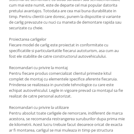
Carlige Polestar
cum mai este numit, este de departe cel mai popular datorita
Carlige Porsche
pretului avantajos. Totodata are cea mai buna durabilitate in
timp. Pentru clientii care doresc, punem la dispozitie si variante
Carlige Renault
de carlig prevazute cu nuci cu maneta de demontare rapida sau
securizate cu cheie.
Carlige Seat
Carlige Skoda
Proiectarea carligelor
Fiecare model de carlig este proiectat in conformitate cu
Carlige SsangYong
specificatiile si particularitatile fiecarui autoturism, asa cum au
Carlige Subaru
fost ele stabilite de catre constructorul autovehiculului.
Carlige Suzuki
Recomandari cu privire la montaj
Pentru fiecare produs comercializat clientul primeste kitul
Carlige Tesla
complet de montaj cu elementele specifice aferente fiecaruia.
Carlige Toyota
Prinderea se realizeaza in punctele tehnologice cu care este
echipat autovehiculul. Legile in vigoare prevad ca montajul sa fie
Carlige Volkswagen
realizat de catre personal autorizat.
Carlige Volvo
Recomandari cu privire la utilizare
Carlige Xpeng
Pentru absolut toate carligele de remorcare, indiferent de marca
acestora, se recomanda restrangerea suruburilor dupa prima mie
Carlige Xpeng G6
de kilometrii. Acest lucru trebuie facut deoarece oricat de exacta
Carlige Xpeng G9
ar fi montarea, carligul se mai muleaza in timp pe structura