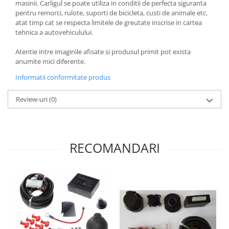
masinii. Carligul se poate utiliza in conditii de perfecta siguranta
Covorase si tavite
pentru remorci, rulote, suporti de bicicleta, custi de animale etc.
Covorase auto
atat timp cat se respecta limitele de greutate inscrise in cartea
tehnica a autovehiculului.
Covorase auto Alfa Romeo
Covorase auto Audi
Atentie intre imaginile afisate si produsul primit pot exista
Covorase auto Bmw
anumite mici diferente.
Covorase auto Chevrolet
Informatii conformitate produs
Covorase auto Citroen
Review-uri
(0)
Covorase auto Dacia
Covorase auto Fiat
Covorase auto Ford
Covorase auto Honda
RECOMANDARI
Covorase auto Hyundai
Covorase auto Isuzu
Covorase auto Iveco
Covorase auto Jeep
Covorase auto Kia
Covorase auto Land Rover