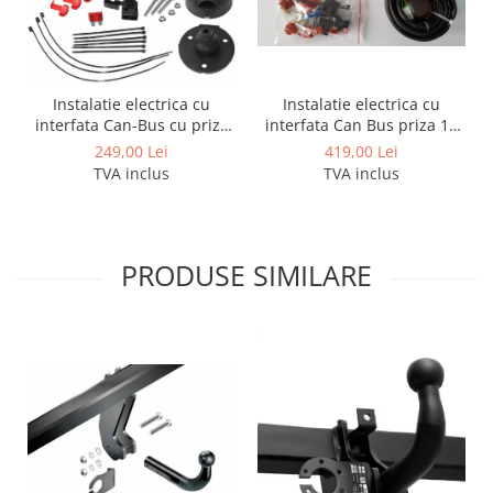
Covorase auto Lexus
Covorase auto Mazda
Covorase auto Mercedes
Covorase auto Mini
Instalatie electrica cu
Instalatie electrica cu
Covorase auto Mitsubishi
interfata Can Bus priza 13
interfata Can-Bus cu priza
pini - 8 pini activi
de 7 pini
Covorase auto Nissan
419,00 Lei
249,00 Lei
TVA inclus
TVA inclus
Covorase auto Opel
Covorase auto Peugeot
Covorase auto Porsche
Covorase auto Renault
PRODUSE SIMILARE
Covorase auto Saab
Covorase auto Seat
Covorase auto Skoda
Covorase auto Subaru
Covorase auto Suzuki
Covorase auto Toyota
Covorase auto Volvo