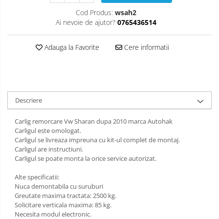
Carlige Honda
Cod Produs:
wsah2
Carlige Hyundai
Ai nevoie de ajutor?
0765436514
Carlige Infiniti
Carlige Isuzu
Adauga la Favorite
Cere informatii
Carlige Iveco
Carlige Jaecoo
Carlige Jaecoo 5
Descriere
Carlige Jaecoo 7
Carlige Jaecoo E5
Carlig remorcare Vw Sharan dupa 2010 marca Autohak
Carligul este omologat.
Carlige Jeep
Carligul se livreaza impreuna cu kit-ul complet de montaj.
Carlige Kia
Carligul are instructiuni.
Carligul se poate monta la orice service autorizat.
Carlige Kia EV4
Carlige Kia EV5
Alte specificatii:
Nuca demontabila cu suruburi
Carlige Kia PV5
Greutate maxima tractata: 2500 kg.
Carlige Lada
Solicitare verticala maxima: 85 kg.
Necesita modul electronic.
Carlige Lancia