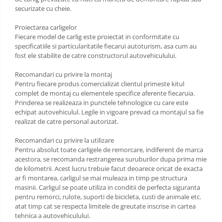
Carlige Porsche
securizate cu cheie.
Carlige Renault
Proiectarea carligelor
Fiecare model de carlig este proiectat in conformitate cu
Carlige Seat
specificatiile si particularitatile fiecarui autoturism, asa cum au
Carlige Skoda
fost ele stabilite de catre constructorul autovehiculului.
Carlige SsangYong
Recomandari cu privire la montaj
Carlige Subaru
Pentru fiecare produs comercializat clientul primeste kitul
complet de montaj cu elementele specifice aferente fiecaruia.
Carlige Suzuki
Prinderea se realizeaza in punctele tehnologice cu care este
echipat autovehiculul. Legile in vigoare prevad ca montajul sa fie
Carlige Tesla
realizat de catre personal autorizat.
Carlige Toyota
Recomandari cu privire la utilizare
Carlige Volkswagen
Pentru absolut toate carligele de remorcare, indiferent de marca
acestora, se recomanda restrangerea suruburilor dupa prima mie
Carlige Volvo
de kilometrii. Acest lucru trebuie facut deoarece oricat de exacta
Carlige Xpeng
ar fi montarea, carligul se mai muleaza in timp pe structura
masinii. Carligul se poate utiliza in conditii de perfecta siguranta
Carlige Xpeng G6
pentru remorci, rulote, suporti de bicicleta, custi de animale etc.
Carlige Xpeng G9
atat timp cat se respecta limitele de greutate inscrise in cartea
tehnica a autovehiculului.
Covorase auto