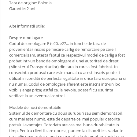
Tara de origine: Polonia
Carlige Land Rover
Garantie: 2 ani
Carlige Lexus
Alte informatii utile:
Carlige MAN
Carlige Mazda
Despre omologare
Codul de omologare E (e20, e27... in functie de tara de
Carlige Mercedes
provenienta) inscris pe fiecare carlig de remorcare pe care il
comercializam, atesta faptul ca respectivul model de carlig a fost
Carlige MG
probat intr-un banc de omologare al unei autoritati de drept
Carlige Mini
(Ministerul Transporturilor) din tara in care a fost fabricat. In
consecinta produsul care este marcat cu acest inscris poate fi
Carlige Mitsubishi
utilizat in conditii de perfecta legalitate in orice tara europeana si
Carlige Nissan
nu numai. Codul de omologare aferent este inscris intr-un loc
vizibil (langa priza) astfel ca, la nevoie, poate fi cu usurinta
Carlige Omoda
verificat la un eventual control.
Carlige Opel
Modele de nuci demontabile
Carlige Peugeot
Sistemul de demontare cu doua suruburi sau semidemontabil,
cum mai este numit, este de departe cel mai popular datorita
Carlige Plymouth
pretului avantajos. Totodata are cea mai buna durabilitate in
timp. Pentru clientii care doresc, punem la dispozitie si variante
Carlige Polestar
de carlig prevazute cu nuci cu maneta de demontare rapida sau