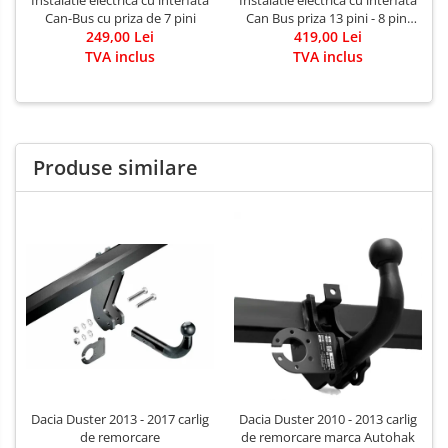
Instalatie electrica cu interfata
Instalatie electrica cu interfata
Covorase auto Mazda
Can-Bus cu priza de 7 pini
Can Bus priza 13 pini - 8 pini
Covorase auto Mercedes
249,00 Lei
419,00 Lei
activi
TVA inclus
TVA inclus
Covorase auto Mini
Covorase auto Mitsubishi
Covorase auto Nissan
Covorase auto Opel
Produse similare
Covorase auto Peugeot
Covorase auto Porsche
Covorase auto Renault
Covorase auto Saab
Covorase auto Seat
Covorase auto Skoda
Covorase auto Subaru
Covorase auto Suzuki
Covorase auto Toyota
Covorase auto Volvo
Dacia Duster 2013 - 2017 carlig
Dacia Duster 2010 - 2013 carlig
de remorcare
de remorcare marca Autohak
Covorase auto Vw