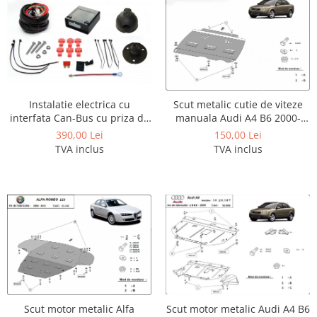
Instalatie electrica cu
Scut metalic cutie de viteze
interfata Can-Bus cu priza de
manuala Audi A4 B6 2000-
7 pini - model de anduranta
2005
390,00 Lei
150,00 Lei
TVA inclus
TVA inclus
Scut motor metalic Alfa
Scut motor metalic Audi A4 B6