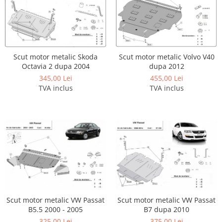
Scut motor Smart
Carlige Mitsubishi
Scut motor SsangYong
Carlige Nissan
Scut motor Subaru
Carlige Omoda
Scut motor metalic Skoda
Scut motor metalic Volvo V40
Scut motor Suzuki
Carlige Opel
Octavia 2 dupa 2004
dupa 2012
Scut motor Tesla
Carlige Peugeot
345,00 Lei
455,00 Lei
TVA inclus
TVA inclus
Scut motor Toyota
Carlige Plymouth
Scut motor Volvo
Carlige Polestar
Scut motor Volvo C40
Carlige Porsche
Scut motor Volvo V90
Carlige Renault
Scut motor Volvo XC40
Carlige Seat
Scut motor Vw
Carlige Skoda
Carlige SsangYong
Carlige Subaru
Scut motor metalic VW Passat
Scut motor metalic VW Passat
B5.5 2000 - 2005
B7 dupa 2010
Carlige Suzuki
325,00 Lei
375,00 Lei