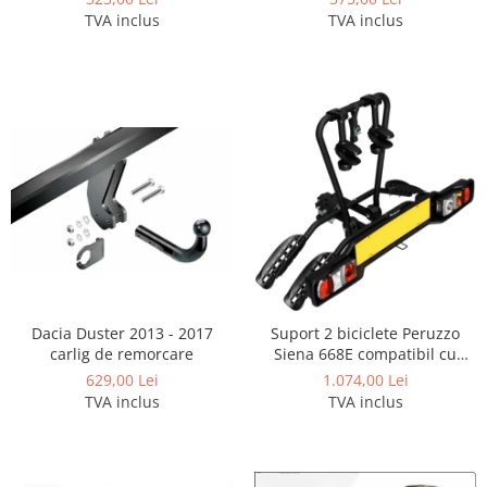
Carlige Tesla
TVA inclus
TVA inclus
Carlige Toyota
Carlige Volkswagen
Carlige Volvo
Carlige Xpeng
Carlige Xpeng G6
Carlige Xpeng G9
Dacia Duster 2013 - 2017
Suport 2 biciclete Peruzzo
carlig de remorcare
Siena 668E compatibil cu
biciclete electrice cu prindere
629,00 Lei
1.074,00 Lei
pe carligul de remorcare,
TVA inclus
TVA inclus
Negru Mat