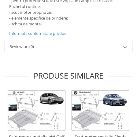
- pentru protectie scutul este vopsit in camp electrostatic;
Carlige Lancia
Pachetul contine:
- scut motor propriu zis;
Carlige Land Rover
- elemente specifice de prindere;
Carlige Lexus
- schita de montaj.
Carlige MAN
Informatii conformitate produs
Carlige Mazda
Review-uri
(0)
Carlige Mercedes
Carlige MG
Carlige Mini
PRODUSE SIMILARE
Carlige Mitsubishi
Carlige Nissan
Carlige Omoda
Carlige Opel
Carlige Peugeot
Carlige Plymouth
Scut motor metalic VW Golf
Scut motor metalic Skoda