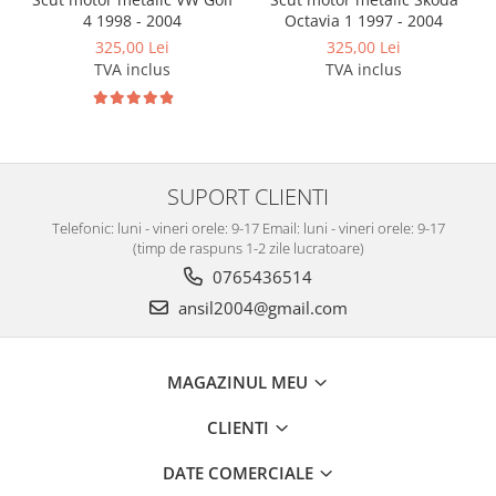
Carlige Polestar
4 1998 - 2004
Octavia 1 1997 - 2004
Carlige Porsche
325,00 Lei
325,00 Lei
TVA inclus
TVA inclus
Carlige Renault
Carlige Seat
Carlige Skoda
Carlige SsangYong
SUPORT CLIENTI
Carlige Subaru
Telefonic: luni - vineri orele: 9-17 Email: luni - vineri orele: 9-17
Carlige Suzuki
(timp de raspuns 1-2 zile lucratoare)
Carlige Tesla
0765436514
ansil2004@gmail.com
Carlige Toyota
Carlige Volkswagen
Carlige Volvo
MAGAZINUL MEU
Carlige Xpeng
CLIENTI
Carlige Xpeng G6
DATE COMERCIALE
Carlige Xpeng G9