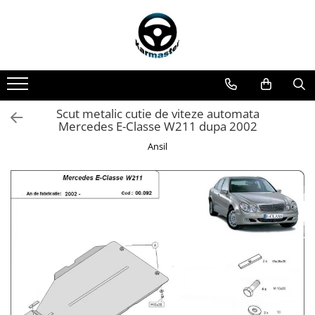
Toate Produsele
Accesorii carlige de remorcare
Accesorii cutii portbagaj
Accesorii remorci
Scut metalic cutie de viteze automata
Mercedes E-Classe W211 dupa 2002
Amortizoare osie remorci
Ansil
Cabluri de frana remorci
Cuple remorci
Saboti frana remorci
Carlige de remorcare
Carlige Alfa Romeo
Carlige Alpine
Carlige Audi
Carlige Bmw