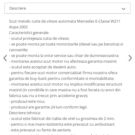
Descriere
Carlige Honda
Carlige Hyundai
Scut metalic cutie de viteze automata Mercedes E-Classe W211
dupa 2002
Carlige Infiniti
Caracteristici generale:
Carlige Isuzu
- scutul protejeaza cutia de viteze;
- se poate monta pe toate motorizarile (diesel sau pe benzina) si
Carlige Iveco
caroseriile;
Carlige Jaecoo
- se poate monta la orice service sau chiar de dumneavoastra;
- montarea acestui scut motor nu afecteaza garantia masinii;
Carlige Jaecoo 5
- scutul este acceptat de dealerii auto;
Carlige Jaecoo 7
- pentru fiecare scut motor comercializat firma noastra ofera
garantia de buy-back pentru conformitate si montabilitate;
Carlige Jaecoo E5
- montarea acestui scut motor nu implica modificarea structurii
Carlige Jeep
masinii (in conditiile in care masina nu a fost livrata cu erori din
fabrica sau nu a trecut prin accidente grave);
Carlige Kia
- produsul este nou;
Carlige Kia EV4
- produsul are garantie 24 luni conform legii.
Descriere tehnica:
Carlige Kia EV5
- scutul este fabricat din tabla de otel cu grosimea de 2 mm.
Carlige Kia PV5
- pentru o mai mare rezistenta este prevazut cu ambutisari;
- este prevazut cu fante de aerisire;
Carlige Lada