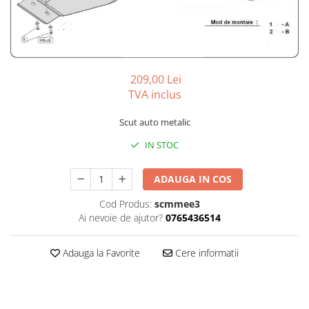
Carlige BYD
Carlige Cadillac
Carlige Chery
Carlige Chevrolet
209,00 Lei
Carlige Chrysler
TVA inclus
Carlige Citroen
Scut auto metalic
Carlige Dacia
IN STOC
Carlige Daewoo
Carlige Dodge
ADAUGA IN COS
Carlige Dongfeng
Cod Produs:
scmmee3
Ai nevoie de ajutor?
0765436514
Carlige DR
Carlige DS
Adauga la Favorite
Cere informatii
Carlige Ebro
Carlige Fiat
Carlige Ford